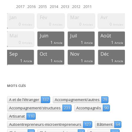
2017
2016
2015
2014
2013
2012
2011
Jan
Fév
Mar
Avr
0
0
0
0
ticle
ticle
ticle
ticle
ticle
ticle
ticle
ticle
ticle
ticle
ticle
ticle
ticle
ticle
ticle
Articles
Articles
Articles
Articles
Mai
Juin
Juil
Août
0
1
1
1
icles
ticle
ticle
ticle
ticle
ticle
ticle
ticle
ticle
ticle
ticle
ticle
ticle
ticle
ticle
Articles
Article
Article
Article
Sep
Oct
Nov
Déc
1
1
1
1
icles
ticle
ticle
ticle
ticle
ticle
ticle
ticle
ticle
ticle
ticle
ticle
ticle
ticle
ticle
Article
Article
Article
Article
MOTS CLÉS
A et de l’étranger
137
Accompagnement/autres
79
Accompagnement/structures
231
Accompagnés
90
Artisanat
110
Autoentrepreneurs-microentrepreneurs
127
Bâtiment
64