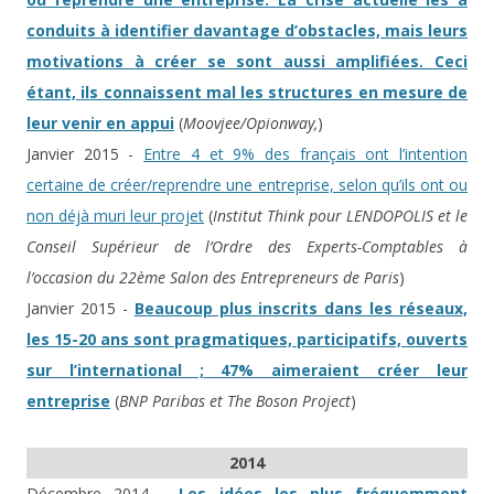
conduits à identifier davantage d’obstacles, mais leurs
motivations à créer se sont aussi amplifiées. Ceci
étant, ils connaissent mal les structures en mesure de
leur venir en appui
(
Moovjee/Opionway,
)
Janvier 2015 -
Entre 4 et 9% des français ont l’intention
certaine de créer/reprendre une entreprise, selon qu’ils ont ou
non déjà muri leur projet
(
Institut Think pour LENDOPOLIS et le
Conseil Supérieur de l’Ordre des Experts-Comptables à
l’occasion du 22ème Salon des Entrepreneurs de Paris
)
Janvier 2015 -
Beaucoup plus inscrits dans les réseaux,
les 15-20 ans sont pragmatiques, participatifs, ouverts
sur l’international ; 47% aimeraient créer leur
entreprise
(
BNP Paribas et The Boson Project
)
2014
Décembre 2014 -
Les idées les plus fréquemment