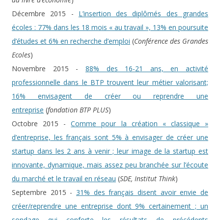
Décembre 2015 -
L’insertion des diplômés des grandes
écoles : 77% dans les 18 mois « au travail », 13% en poursuite
d’études et 6% en recherche d’emploi
(
Conférence des Grandes
Ecoles
)
Novembre 2015 -
88% des 16-21 ans, en activité
professionnelle dans le BTP trouvent leur métier valorisant;
16% envisagent de créer ou reprendre une
entreprise
(
fondation BTP PLUS
)
Octobre 2015 -
Comme pour la création « classique »
d’entreprise, les français sont 5% à envisager de créer une
startup dans les 2 ans à venir ; leur image de la startup est
innovante, dynamique, mais assez peu branchée sur l’écoute
du marché et le travail en réseau
(
SDE, Institut Think
)
Septembre 2015 -
31% des français disent avoir envie de
créer/reprendre une entreprise dont 9% certainement ; un
sondage qui conforte les résultats de précédents