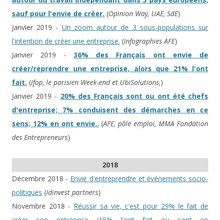
sauf pour l'envie de créer.
(
Opinion Way, UAE, SdE
)
Janvier 2019 -
Un zoom autour de 3 sous-populations sur
l'intention de créer une entreprise.
(
Infographies AFE
)
Janvier 2019 -
36% des Français ont envie de
créer/reprendre une entreprise, alors que 21% l'ont
fait.
(
Ifop, le parisien Week-end et UbiSolutions,
)
Janvier 2019 -
20% des Français sont ou ont été chefs
d'entreprise; 7% conduisent des démarches en ce
sens; 12% en ont envie..
(
AFE, pôle emploi, MMA Fondation
des Entrepreneurs
)
2018
Décembre 2018 -
Envie d'entreprendre et événements socio-
politiques
(
Idinvest partners
)
Novembre 2018 -
Réussir sa vie, c'est pour 29% le fait de
créer son entreprise (15% l'ont fait ou sont en