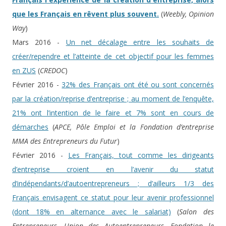
que les Français en rêvent plus souvent.
(
Weebly, Opinion
Way
)
Mars 2016 -
Un net décalage entre les souhaits de
créer/rependre et l’atteinte de cet objectif pour les femmes
en ZUS
(
CREDOC
)
Février 2016 -
32% des Français ont été ou sont concernés
par la création/reprise d’entreprise ; au moment de l’enquête,
21% ont l’intention de le faire et 7% sont en cours de
démarches
(
APCE, Pôle Emploi et la Fondation d’entreprise
MMA des Entrepreneurs du Futur
)
Février 2016 -
Les Français, tout comme les dirigeants
d’entreprise croient en l’avenir du statut
d’indépendants/d’autoentrepreneurs ; d’ailleurs 1/3 des
Français envisagent ce statut pour leur avenir professionnel
(dont 18% en alternance avec le salariat)
(
Salon des
Entrepreneurs, Union des Autoentrepreneurs, Fondation le