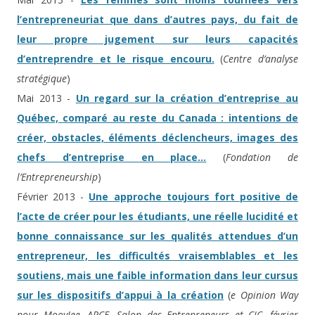
l’entrepreneuriat que dans d’autres pays, du fait de
leur propre jugement sur leurs capacités
d’entreprendre et le risque encouru.
(
Centre d’analyse
stratégique
)
Mai 2013 -
Un regard sur la création d’entreprise au
Québec, comparé au reste du Canada : intentions de
créer, obstacles, éléments déclencheurs, images des
chefs d’entreprise en place…
(
Fondation de
l’Entrepreneurship
)
Février 2013 -
Une approche toujours fort positive de
l’acte de créer pour les étudiants, une réelle lucidité et
bonne connaissance sur les qualités attendues d’un
entrepreneur, les difficultés vraisemblables et les
soutiens, mais une faible information dans leur cursus
sur les dispositifs d’appui à la création
(
e Opinion Way
pour MoovJee, APCE, Salon des Entrepreneurs et CIC, février