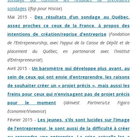
sondages
(
Ifop pour Hiscox
)
Mai 2015 -
Des résultats d’un sondage au Québec,
assez proches ce ceux de la France, à propos des
intentions de création/reprise d’entreprise
(
Fondation
de l’Entrepeneurship, avec l’appui de la Caisse de Dépôt et de
placement du Québec, en partenariat avec l’Institut
d’Entrepreneuriat
)
Avril 2015 -
Un baromètre qui développe plus avant, au
sein de ceux qui ont envie d’entreprendre, les raisons
de souhaiter créer un « projet précis », mais aussi les
freins pour ceux qui n’envisagent pas de projet précis
pour le moment
(
Idinvest Partners/Le Figaro
Economie/Vivavoice
)
Février 2015 -
Les jeunes, s’ils sont lucides sur l’image
de l’entrepreneur, le sont aussi de la difficulté à créer
ou reprendre une entreprise. La crise actuelle les a