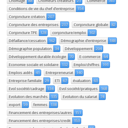
Chômage
88
Chômeurs créateurs
21
Commerce
161
Conditions de vie du chef d’entreprise
154
Conjoncture création
207
Conjoncture des entreprises
237
Conjoncture globale
82
Conjoncture TPE
128
conjoncture/emploi
102
Défaillance/cessation
162
Démographie d’entreprise
188
Démographie population
34
Développement
204
Développement durable écologie
70
E-commerce
64
Economie sociale et solidaire
132
Emploi/chiffres
191
Emplois aidés
41
Entrepreneuriat
140
Entreprise familiale
29
ETI
67
évaluation
63
Evol société/cadrage
134
Evol société/pratiques
168
Evolution des marchés
135
Evolution du salariat
74
export
59
femmes
138
Financement des entreprises/autres
151
Financement des entreprises/credit
153