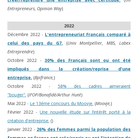
Entrepreneurs, Opinion Way
)
2022
Décembre 2022 -
L'entrepreneuriat Français comparé à
celui des pays du G7.
(
Univ Montpellier, MBS, Labex
Entreprendre
)
Octobre 2022 -
30% des Français sont ou ont été
impliqués dans la création/reprise d'une
entreprise.
(
Bpifrance,
)
Octobre 2022 -
58% des cadres aimeraient
"bouger".
(
IFOP/Bonafidé/Arthur Hunt
)
Mai 2022 -
Le 13éme concours du Moovje.
(
Moovje,
)
Février 2022 -
Une nouvelle étude sur l’intérêt porté à la
création d'entreprise.
(
)
Janvier 2022 -
26% des femmes parmi la population des
femmes en France ont crée/repris ou ont l'intention de