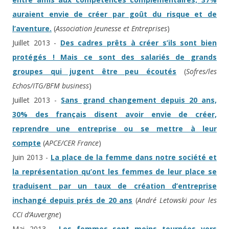
auraient envie de créer par goût du risque et de
l’aventure.
(
Association Jeunesse et Entreprises
)
Juillet 2013 -
Des cadres prêts à créer s’ils sont bien
protégés ! Mais ce sont des salariés de grands
groupes qui jugent être peu écoutés
(
Sofres/les
Echos/ITG/BFM business
)
Juillet 2013 -
Sans grand changement depuis 20 ans,
30% des français disent avoir envie de créer,
reprendre une entreprise ou se mettre à leur
compte
(
APCE/CER France
)
Juin 2013 -
La place de la femme dans notre société et
la représentation qu’ont les femmes de leur place se
traduisent par un taux de création d’entreprise
inchangé depuis prés de 20 ans
(
André Letowski pour les
CCI d’Auvergne
)
Mai 2013 -
Les femmes sont moins tournées vers