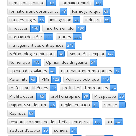
Formation continue
105
Formation initiale
128
formation/entrepreneuriat
48
Forme juridique
63
Fraudes-litiges
56
Immigration
29
Industrie
59
Innovation
179
Insertion emploi
190
Intention de créer
111
Jeunes
236
management des entreprises
249
Méthodologie-définitions
38
Modalités d’emploi
147
Numérique
175
Opinion des dirigeants
54
Opinion des salariés
42
Partenariat interentreprises
67
Pérennité
63
PME
122
Politique publique
149
Professions libérales
17
profil chefs d’entreprises
34
Profil création
195
profil entreprise
39
Prospective
29
Rapports sur les TPE
26
Reglementation
31
reprise
1
Reprises
95
Revenus / patrimoine des chefs d’entreprise
100
RH
247
Secteur d’activité
39
seniors
24