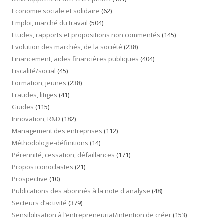
Economie sociale et solidaire
(62)
Emploi, marché du travail
(504)
Etudes, rapports et propositions non commentés
(145)
Evolution des marchés, de la société
(238)
Financement, aides financières publiques
(404)
Fiscalité/social
(45)
Formation, jeunes
(238)
Fraudes, litiges
(41)
Guides
(115)
Innovation, R&D
(182)
Management des entreprises
(112)
Méthodologie-définitions
(14)
Pérennité, cessation, défaillances
(171)
Propos iconoclastes
(21)
Prospective
(10)
Publications des abonnés à la note d'analyse
(48)
Secteurs d’activité
(379)
Sensibilisation à l’entrepreneuriat/intention de créer
(153)