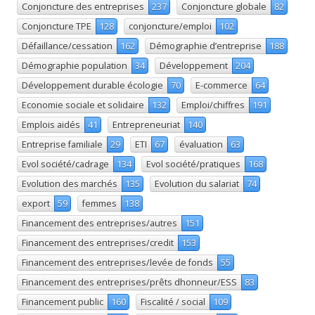
Conjoncture des entreprises
237
Conjoncture globale
82
Conjoncture TPE
128
conjoncture/emploi
102
Défaillance/cessation
162
Démographie d’entreprise
188
Démographie population
34
Développement
204
Développement durable écologie
70
E-commerce
64
Economie sociale et solidaire
132
Emploi/chiffres
191
Emplois aidés
41
Entrepreneuriat
140
Entreprise familiale
29
ETI
67
évaluation
63
Evol société/cadrage
134
Evol société/pratiques
168
Evolution des marchés
135
Evolution du salariat
74
export
59
femmes
138
Financement des entreprises/autres
151
Financement des entreprises/credit
153
Financement des entreprises/levée de fonds
55
Financement des entreprises/prêts dhonneur/ESS
83
Financement public
160
Fiscalité / social
109