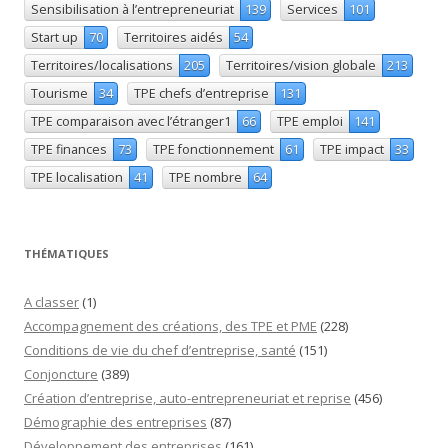
Sensibilisation à l’entrepreneuriat
139
Services
101
Start up
70
Territoires aidés
54
Territoires/localisations
205
Territoires/vision globale
213
Tourisme
34
TPE chefs d’entreprise
131
TPE comparaison avec l’étranger1
66
TPE emploi
141
TPE finances
73
TPE fonctionnement
61
TPE impact
33
TPE localisation
41
TPE nombre
64
THÉMATIQUES
A classer
(1)
Accompagnement des créations, des TPE et PME
(228)
Conditions de vie du chef d’entreprise, santé
(151)
Conjoncture
(389)
Création d’entreprise, auto-entrepreneuriat et reprise
(456)
Démographie des entreprises
(87)
Développement des entreprises
(161)