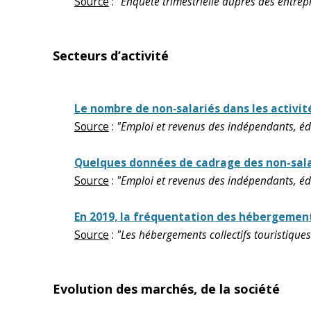
Source
:
"Enquête trimestrielle auprès des entrepr
Secteurs d’activité
Le nombre de non‑salariés dans les activit
Source
:
"Emploi et revenus des indépendants, édit
Quelques données de cadrage des non-salar
Source
:
"Emploi et revenus des indépendants, édit
En 2019, la fréquentation des hébergement
Source
:
"Les hébergements collectifs touristique
Evolution des marchés, de la société