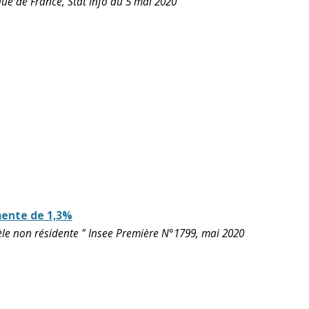
que de France, Stat Info du 5 mai 2020
mente de 1,3%
tèle non résidente " Insee Première N°1799, mai 2020