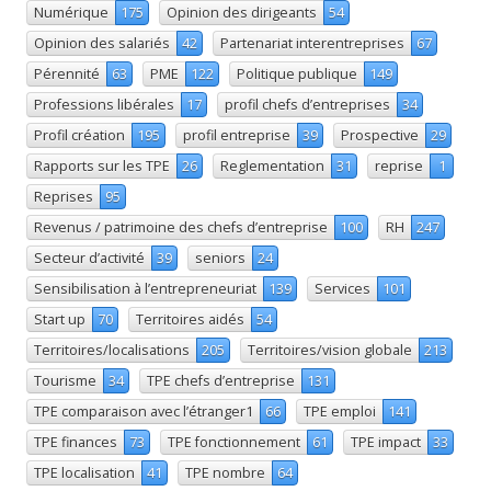
Numérique
175
Opinion des dirigeants
54
Opinion des salariés
42
Partenariat interentreprises
67
Pérennité
63
PME
122
Politique publique
149
Professions libérales
17
profil chefs d’entreprises
34
Profil création
195
profil entreprise
39
Prospective
29
Rapports sur les TPE
26
Reglementation
31
reprise
1
Reprises
95
Revenus / patrimoine des chefs d’entreprise
100
RH
247
Secteur d’activité
39
seniors
24
Sensibilisation à l’entrepreneuriat
139
Services
101
Start up
70
Territoires aidés
54
Territoires/localisations
205
Territoires/vision globale
213
Tourisme
34
TPE chefs d’entreprise
131
TPE comparaison avec l’étranger1
66
TPE emploi
141
TPE finances
73
TPE fonctionnement
61
TPE impact
33
TPE localisation
41
TPE nombre
64