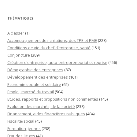
THÉMATIQUES
A classer
(1)
Accompagnement des créations, des TPE et PME
(228)
Conditions de vie du chef d’entreprise, santé
(151)
Conjoncture
(389)
Création d’entreprise, auto-entrepreneuriat et reprise
(456)
Démographie des entreprises
(87)
Développement des entreprises
(161)
Economie sociale et solidaire
(62)
Emploi, marché du travail
(504)
Etudes, rapports et propositions non commentés
(145)
Evolution des marchés, de la société
(238)
Financement, aides financières publiques
(404)
Fiscalité/social
(45)
Formation, jeunes
(238)
Fraudes, litiges
(41)