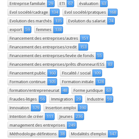
Entreprise familiale
29
ETI
67
évaluation
63
Evol société/cadrage
134
Evol société/pratiques
168
Evolution des marchés
135
Evolution du salariat
74
export
59
femmes
138
Financement des entreprises/autres
151
Financement des entreprises/credit
153
Financement des entreprises/levée de fonds
55
Financement des entreprises/prêts dhonneur/ESS
83
Financement public
160
Fiscalité / social
109
Formation continue
105
Formation initiale
128
formation/entrepreneuriat
48
Forme juridique
63
Fraudes-litiges
56
Immigration
29
Industrie
59
Innovation
179
Insertion emploi
190
Intention de créer
111
Jeunes
236
management des entreprises
249
Méthodologie-définitions
38
Modalités d’emploi
147