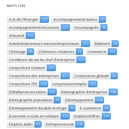
MOTS CLÉS
A et de l’étranger
137
Accompagnement/autres
79
Accompagnement/structures
231
Accompagnés
90
Artisanat
110
Autoentrepreneurs-microentrepreneurs
127
Bâtiment
64
Chômage
88
Chômeurs créateurs
21
Commerce
161
Conditions de vie du chef d’entreprise
154
Conjoncture création
207
Conjoncture des entreprises
237
Conjoncture globale
82
Conjoncture TPE
128
conjoncture/emploi
102
Défaillance/cessation
162
Démographie d’entreprise
188
Démographie population
34
Développement
204
Développement durable écologie
70
E-commerce
64
Economie sociale et solidaire
132
Emploi/chiffres
191
Emplois aidés
41
Entrepreneuriat
140