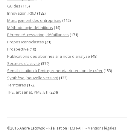
Guides
(115)
Innovation, R&D
(182)
Management des entreprises
(112)
Méthodologie-définitions
(14)
Pérennité, cessation, défaillances
(171)
Propos iconoclastes
(21)
Prospective
(10)
Publications des abonnés à la note d'analyse
(48)
Secteurs d’activité
(379)
Sensibilisation à l’entrepreneuriat/intention de créer
(153)
Synthèse (nouvelle version)
(123)
Territoires
(172)
TPE, artisanat, PME, ETI
(224)
©2016 André Letowski - Réalisation
TECH-APP
-
Mentions légales