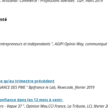
 : Artisanat- Commerce - Professions libérales" U2P, mars 2019
anté
 entrepreneurs et indépendants ", AGIPI Opinio Way, communiqué 
le qu’au trimestre précédent
NCE DES PME " Bpifrance le Lab, Rexecode, février 2019
nfiance dans les 12 mois à venir.
s - Vague 37 ", Opinion Way,CCI France, La Tribune, LCI, février 2