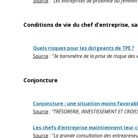
Source
:
"Les entreprises de proximité au féminin
Conditions de vie du chef d’entreprise, s
Quels risques pour les dirigeants de TPE ?
Source
:
"3e baromètre de la prise de risque des
Conjoncture
Conjoncture : une situation moins favorab
Source
:
"TRÉSORERIE, INVESTISSEMENT ET CROISSA
Les chefs d’entreprise maintiennent leur co
Source
:
"La grande consultation des entrepreneur