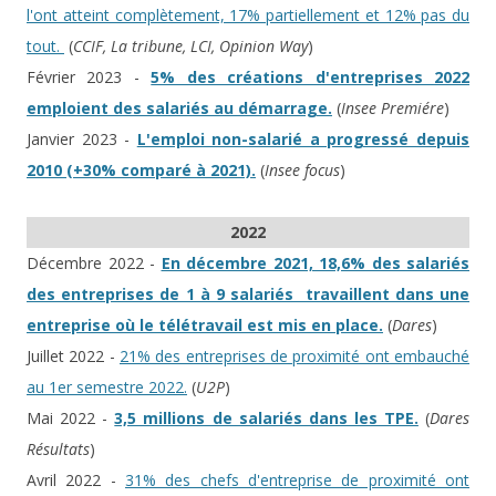
l'ont atteint complètement, 17% partiellement et 12% pas du
tout.
(
CCIF, La tribune, LCI, Opinion Way
)
Février 2023 -
5% des créations d'entreprises 2022
emploient des salariés au démarrage.
(
Insee Premiére
)
Janvier 2023 -
L'emploi non-salarié a progressé depuis
2010 (+30% comparé à 2021).
(
Insee focus
)
2022
Décembre 2022 -
En décembre 2021, 18,6% des salariés
des entreprises de 1 à 9 salariés travaillent dans une
entreprise où le télétravail est mis en place.
(
Dares
)
Juillet 2022 -
21% des entreprises de proximité ont embauché
au 1er semestre 2022.
(
U2P
)
Mai 2022 -
3,5 millions de salariés dans les TPE.
(
Dares
Résultats
)
Avril 2022 -
31% des chefs d'entreprise de proximité ont