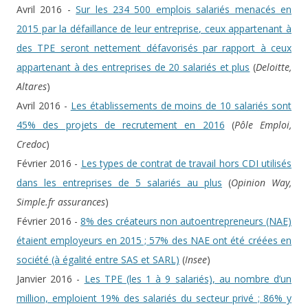
Avril 2016 -
Sur les 234 500 emplois salariés menacés en
2015 par la défaillance de leur entreprise, ceux appartenant à
des TPE seront nettement défavorisés par rapport à ceux
appartenant à des entreprises de 20 salariés et plus
(
Deloitte,
Altares
)
Avril 2016 -
Les établissements de moins de 10 salariés sont
45% des projets de recrutement en 2016
(
Pôle Emploi,
Credoc
)
Février 2016 -
Les types de contrat de travail hors CDI utilisés
dans les entreprises de 5 salariés au plus
(
Opinion Way,
Simple.fr assurances
)
Février 2016 -
8% des créateurs non autoentrepreneurs (NAE)
étaient employeurs en 2015 ; 57% des NAE ont été créées en
société (à égalité entre SAS et SARL)
(
Insee
)
Janvier 2016 -
Les TPE (les 1 à 9 salariés), au nombre d’un
million, emploient 19% des salariés du secteur privé ; 86% y