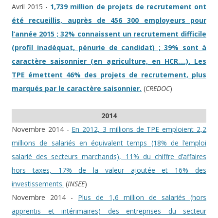
Avril 2015 -
1,739 million de projets de recrutement ont
été recueillis, auprès de 456 300 employeurs pour
l’année 2015 ; 32% connaissent un recrutement difficile
(profil inadéquat, pénurie de candidat) ; 39% sont à
caractère saisonnier (en agriculture, en HCR….). Les
TPE émettent 46% des projets de recrutement, plus
marqués par le caractère saisonnier.
(
CREDOC
)
2014
Novembre 2014 -
En 2012, 3 millions de TPE emploient 2,2
millions de salariés en équivalent temps (18% de l’emploi
salarié des secteurs marchands), 11% du chiffre d’affaires
hors taxes, 17% de la valeur ajoutée et 16% des
investissements.
(
INSEE
)
Novembre 2014 -
Plus de 1,6 million de salariés (hors
apprentis et intérimaires) des entreprises du secteur