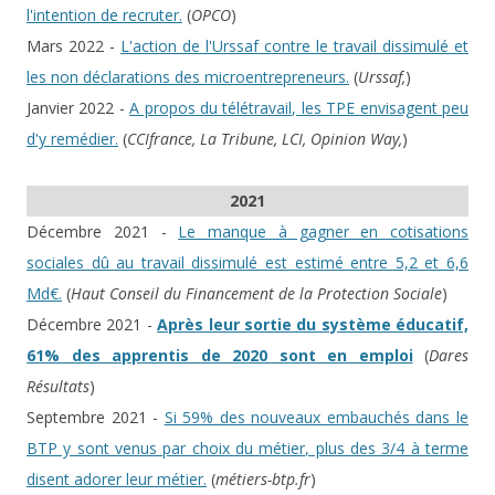
l'intention de recruter.
(
OPCO
)
Mars 2022 -
L'action de l'Urssaf contre le travail dissimulé et
les non déclarations des microentrepreneurs.
(
Urssaf,
)
Janvier 2022 -
A propos du télétravail, les TPE envisagent peu
d'y remédier.
(
CCIfrance, La Tribune, LCI, Opinion Way,
)
2021
Décembre 2021 -
Le manque à gagner en cotisations
sociales dû au travail dissimulé est estimé entre 5,2 et 6,6
Md€.
(
Haut Conseil du Financement de la Protection Sociale
)
Décembre 2021 -
Après leur sortie du système éducatif,
61% des apprentis de 2020 sont en emploi
(
Dares
Résultats
)
Septembre 2021 -
Si 59% des nouveaux embauchés dans le
BTP y sont venus par choix du métier, plus des 3/4 à terme
disent adorer leur métier.
(
métiers-btp.fr
)