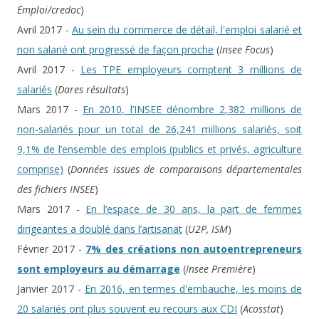
Emploi/credoc
)
Avril 2017 -
Au sein du commerce de détail, l'emploi salarié et
non salarié ont progressé de façon proche
(
Insee Focus
)
Avril 2017 -
Les TPE employeurs comptent 3 millions de
salariés
(
Dares résultats
)
Mars 2017 -
En 2010, l’INSEE dénombre 2,382 millions de
non-salariés pour un total de 26,241 millions salariés, soit
9,1% de l’ensemble des emplois (publics et privés, agriculture
comprise)
(
Données issues de comparaisons départementales
des fichiers INSEE
)
Mars 2017 -
En l’espace de 30 ans, la part de femmes
dirigeantes a doublé dans l’artisanat
(
U2P, ISM
)
Février 2017 -
7% des créations non autoentrepreneurs
sont employeurs au démarrage
(
Insee Première
)
Janvier 2017 -
En 2016, en termes d'embauche, les moins de
20 salariés ont plus souvent eu recours aux CDI
(
Acosstat
)