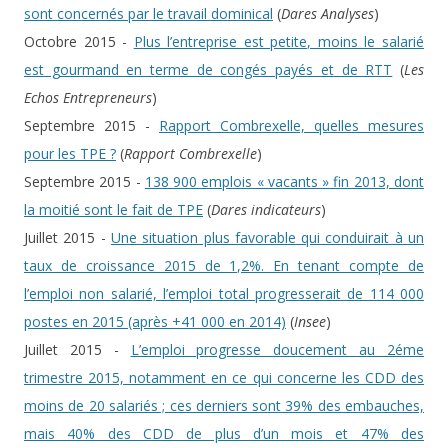
sont concernés par le travail dominical
(
Dares Analyses
)
Octobre 2015 -
Plus l’entreprise est petite, moins le salarié
est gourmand en terme de congés payés et de RTT
(
Les
Echos Entrepreneurs
)
Septembre 2015 -
Rapport Combrexelle, quelles mesures
pour les TPE ?
(
Rapport Combrexelle
)
Septembre 2015 -
138 900 emplois « vacants » fin 2013, dont
la moitié sont le fait de TPE
(
Dares indicateurs
)
Juillet 2015 -
Une situation plus favorable qui conduirait à un
taux de croissance 2015 de 1,2%. En tenant compte de
l’emploi non salarié, l’emploi total progresserait de 114 000
postes en 2015 (après +41 000 en 2014)
(
Insee
)
Juillet 2015 -
L’emploi progresse doucement au 2éme
trimestre 2015, notamment en ce qui concerne les CDD des
moins de 20 salariés ; ces derniers sont 39% des embauches,
mais 40% des CDD de plus d’un mois et 47% des