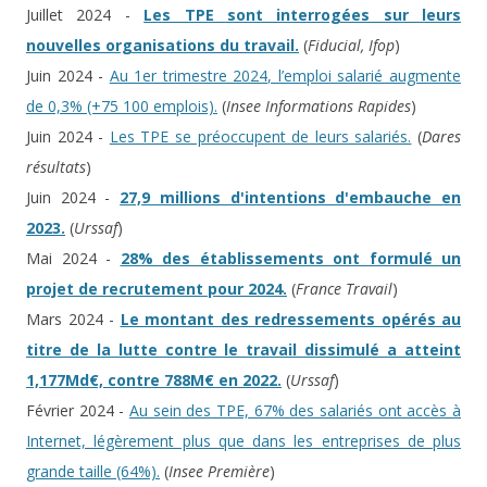
Juillet 2024 -
Les TPE sont interrogées sur leurs
nouvelles organisations du travail.
(
Fiducial, Ifop
)
Juin 2024 -
Au 1er trimestre 2024, l’emploi salarié augmente
de 0,3% (+75 100 emplois).
(
Insee Informations Rapides
)
Juin 2024 -
Les TPE se préoccupent de leurs salariés.
(
Dares
résultats
)
Juin 2024 -
27,9 millions d'intentions d'embauche en
2023.
(
Urssaf
)
Mai 2024 -
28% des établissements ont formulé un
projet de recrutement pour 2024.
(
France Travail
)
Mars 2024 -
Le montant des redressements opérés au
titre de la lutte contre le travail dissimulé a atteint
1,177Md€, contre 788M€ en 2022.
(
Urssaf
)
Février 2024 -
Au sein des TPE, 67% des salariés ont accès à
Internet, légèrement plus que dans les entreprises de plus
grande taille (64%).
(
Insee Première
)