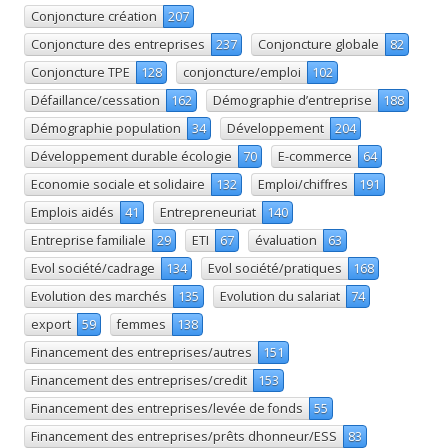
Conjoncture création
207
Conjoncture des entreprises
237
Conjoncture globale
82
Conjoncture TPE
128
conjoncture/emploi
102
Défaillance/cessation
162
Démographie d’entreprise
188
Démographie population
34
Développement
204
Développement durable écologie
70
E-commerce
64
Economie sociale et solidaire
132
Emploi/chiffres
191
Emplois aidés
41
Entrepreneuriat
140
Entreprise familiale
29
ETI
67
évaluation
63
Evol société/cadrage
134
Evol société/pratiques
168
Evolution des marchés
135
Evolution du salariat
74
export
59
femmes
138
Financement des entreprises/autres
151
Financement des entreprises/credit
153
Financement des entreprises/levée de fonds
55
Financement des entreprises/prêts dhonneur/ESS
83