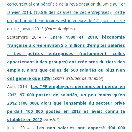
concurrentiel ont bénéficié de la revalorisation du Smic au 1er
janvier 2014, (10,8% des salariés de ces entreprises) ; cette
proportion de bénéficiaires est inférieure de 1,5 point à celle
du 1er janvier 2013
(
Dares Analyses
)
Septembre 2014 -
Entre 1980 et 2010, l’économie
française a créé environ 5,5 millions d’emplois salariés
; Les petites entreprises (notamment celles
appartenant à des groupes) ont créé près du tiers des
emplois, alors que celles de 500 salariés ou plus n’en
ont généré que 12%
(
Centre d’études de l’emploi
)
Août 2014 -
Les TPE employeurs pérennes ont perdu, en
2013, 97 000 postes de salariés, un peu moins qu’en
2012 (108 000), alors que l’ensemble du secteur privé
perdait 100 000 postes en 2013 et avait connu la
stabilité en 2012
(
Acostat
)
Juillet 2014 -
Les non salariés ont apporté 104 000