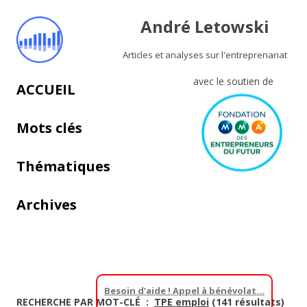
André Letowski
Articles et analyses sur l'entreprenariat
avec le soutien de
Aller au contenu principal
ACCUEIL
Mots clés
Thématiques
Archives
Besoin d’aide ! Appel à bénévolat…
RECHERCHE PAR MOT-CLÉ :
TPE emploi
(141 résultats)