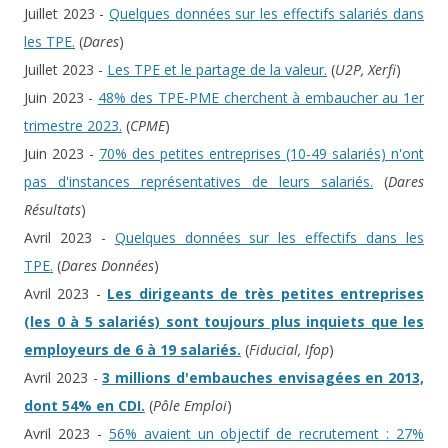
Juillet 2023 -
Quelques données sur les effectifs salariés dans
les TPE.
(
Dares
)
Juillet 2023 -
Les TPE et le partage de la valeur.
(
U2P, Xerfi
)
Juin 2023 -
48% des TPE-PME cherchent à embaucher au 1er
trimestre 2023.
(
CPME
)
Juin 2023 -
70% des petites entreprises (10-49 salariés) n'ont
pas d'instances représentatives de leurs salariés.
(
Dares
Résultats
)
Avril 2023 -
Quelques données sur les effectifs dans les
TPE.
(
Dares Données
)
Avril 2023 -
Les dirigeants de très petites entreprises
(les 0 à 5 salariés) sont toujours plus inquiets que les
employeurs de 6 à 19 salariés.
(
Fiducial, Ifop
)
Avril 2023 -
3 millions d'embauches envisagées en 2013,
dont 54% en CDI.
(
Pôle Emploi
)
Avril 2023 -
56% avaient un objectif de recrutement : 27%