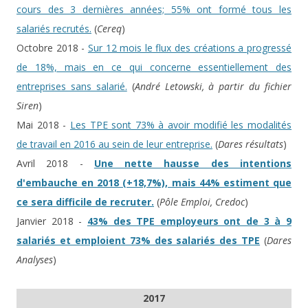
cours des 3 dernières années; 55% ont formé tous les
salariés recrutés.
(
Cereq
)
Octobre 2018 -
Sur 12 mois le flux des créations a progressé
de 18%, mais en ce qui concerne essentiellement des
entreprises sans salarié.
(
André Letowski, à partir du fichier
Siren
)
Mai 2018 -
Les TPE sont 73% à avoir modifié les modalités
de travail en 2016 au sein de leur entreprise.
(
Dares résultats
)
Avril 2018 -
Une nette hausse des intentions
d'embauche en 2018 (+18,7%), mais 44% estiment que
ce sera difficile de recruter.
(
Pôle Emploi, Credoc
)
Janvier 2018 -
43% des TPE employeurs ont de 3 à 9
salariés et emploient 73% des salariés des TPE
(
Dares
Analyses
)
2017