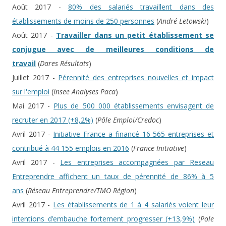
Août 2017 -
80% des salariés travaillent dans des
établissements de moins de 250 personnes
(
André Letowski
)
Août 2017 -
Travailler dans un petit établissement se
conjugue avec de meilleures conditions de
travail
(
Dares Résultats
)
Juillet 2017 -
Pérennité des entreprises nouvelles et impact
sur l'emploi
(
Insee Analyses Paca
)
Mai 2017 -
Plus de 500 000 établissements envisagent de
recruter en 2017 (+8,2%)
(
Pôle Emploi/Credoc
)
Avril 2017 -
Initiative France a financé 16 565 entreprises et
contribué à 44 155 emplois en 2016
(
France Initiative
)
Avril 2017 -
Les entreprises accompagnées par Reseau
Entreprendre affichent un taux de pérennité de 86% à 5
ans
(
Réseau Entreprendre/TMO Région
)
Avril 2017 -
Les établissements de 1 à 4 salariés voient leur
intentions d’embauche fortement progresser (+13,9%)
(
Pole