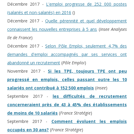
Décembre 2017 -
L'emploi progresse de 252 000 postes
(salariés et non-salariés) en 2016
(
)
Décembre 2017 -
Quelle pérennité et quel développement
connaissent les nouvelles entreprises à 5 ans
(
Insee Analyses
Ile de France
)
Décembre 2017 -
Selon Pôle Emploi, seulement 4,7% des
demandes d'emploi accompagnés par ses services ont
abandonné un recrutement
(
Pôle Emploi
)
Novembre 2017 -
Si les TPE, toujours TPE ont peu
progressé en emplois, celles passant outre les 10
salariés ont contribué à 152 500 emplois
(
Insee
)
Septembre 2017 -
les difficultés de recrutement
concerneraient près de 43 à 45% des établissements
de moins de 10 salariés
(
France Stratégie
)
Septembre 2017 -
Comment évoluent les emplois
occupés en 30 ans?
(
France Stratégie
)