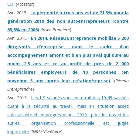
CDI
(
Acosstat
)
Avril 2015 -
La pérennité à trois ans est de 71,3% pour la
génération 2010 des non autoentrepreneurs (contre
65,8% en 2006)
(
Insee Première
)
Avril 2015 -
En 2014, Réseau Entreprendre mobilise 5 200
dirigeants d’entreprise, dans le cadre d’un
accompagnement amont et bien plus aval qui dure au
moins 2,5 ans et ce au profit de près de 2 000
bénéficiaires employeurs de 10 personnes (en
moyenne 5 ans après leur création/reprise).
(
Réseau
Entreprendre
)
Avril 2015 -
Les 1-9 salariés sont en retrait des 10-49 salariés
quant à la sécurité au travail, mais en situation assez
satisfaisante et en progrès depuis 2010 ; pour les uns et les
autres, l’organisation professionnelle est jugée
importante
(
INRS/ VivaVoice
)