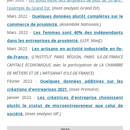
l'exemple du Grand Est.
(
Insee analyses Grand Est
)
Mars 2022 -
Quelques données plutôt complètes sur le
commerce de proximité.
(
Assemblée Nationale,
)
Mars 2022 -
Les femmes sont 40% des indépendants
dans les entreprises de proximité.
(
U2P, Maaf,
)
Mars 2022 -
Les artisans en activité industrielle en Ile-
de-France.
(
L’INSTITUT PARIS RÉGION, PARIS ILE-DE-FRANCE
CAPITALE ÉCONOMIQUE, avec la participation de LA CHAMBRE
DE MÉTIERS ET DE L’ARTISANAT d'ILE-DE-FRANCE
)
Février 2022 -
Quelques données additives sur les
créations d'entreprises 2021.
(
Insee Premiére
)
Janvier 2022 -
Les créatrices d'entreprise choisissent
plutôt le statut de microentrepreneur que celui de
société.
(
Insee analyses IdF,
)
2021