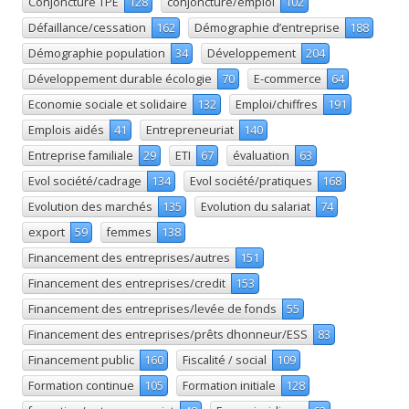
Conjoncture TPE
128
conjoncture/emploi
102
Défaillance/cessation
162
Démographie d’entreprise
188
Démographie population
34
Développement
204
Développement durable écologie
70
E-commerce
64
Economie sociale et solidaire
132
Emploi/chiffres
191
Emplois aidés
41
Entrepreneuriat
140
Entreprise familiale
29
ETI
67
évaluation
63
Evol société/cadrage
134
Evol société/pratiques
168
Evolution des marchés
135
Evolution du salariat
74
export
59
femmes
138
Financement des entreprises/autres
151
Financement des entreprises/credit
153
Financement des entreprises/levée de fonds
55
Financement des entreprises/prêts dhonneur/ESS
83
Financement public
160
Fiscalité / social
109
Formation continue
105
Formation initiale
128