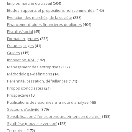
Emploi, marché du travail
(504)
Etudes, rapports et propositions non commentés
(145)
Evolution des marchés, de la société
(238)
Financement, aides financières publiques
(404)
Fiscalité/social
(45)
Formation, jeunes
(238)
Fraudes, litiges
(41)
Guides
(115)
Innovation, R&D
(182)
Management des entreprises
(112)
Méthodologie-définitions
(14)
Pérennité, cessation, défaillances
(171)
Propos iconoclastes
(21)
Prospective
(10)
Publications des abonnés à la note d'analyse
(48)
Secteurs d’activité
(379)
Sensibilisation à l’entrepreneuriat/intention de créer
(153)
Synthèse (nouvelle version)
(123)
Territoires
(172)