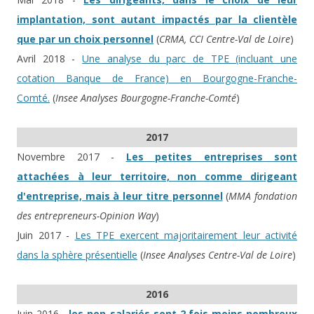
implantation, sont autant impactés par la clientèle
que par un choix personnel
(
CRMA, CCI Centre-Val de Loire
)
Avril 2018 -
Une analyse du parc de TPE (incluant une
cotation Banque de France) en Bourgogne-Franche-
Comté.
(
Insee Analyses Bourgogne-Franche-Comté
)
2017
Novembre 2017 -
Les petites entreprises sont
attachées à leur territoire, non comme dirigeant
d'entreprise, mais à leur titre personnel
(
MMA fondation
des entrepreneurs-Opinion Way
)
Juin 2017 -
Les TPE exercent majoritairement leur activité
dans la sphère présentielle
(
Insee Analyses Centre-Val de Loire
)
2016
Juin 2016 -
les non-salariés sont 2 fois moins nombreux