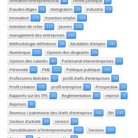
formation/entrepreneuriat
48
Forme juridique
63
Fraudes-litiges
56
Immigration
29
Industrie
59
Innovation
179
Insertion emploi
190
Intention de créer
111
Jeunes
236
management des entreprises
249
Méthodologie-définitions
38
Modalités d’emploi
147
Numérique
175
Opinion des dirigeants
54
Opinion des salariés
42
Partenariat interentreprises
67
Pérennité
63
PME
122
Politique publique
149
Professions libérales
17
profil chefs d’entreprises
34
Profil création
195
profil entreprise
39
Prospective
29
Rapports sur les TPE
26
Reglementation
31
reprise
1
Reprises
95
Revenus / patrimoine des chefs d’entreprise
100
RH
247
Secteur d’activité
39
seniors
24
Sensibilisation à l’entrepreneuriat
139
Services
101