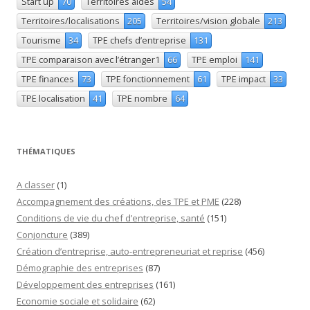
Start up
70
Territoires aidés
54
Territoires/localisations
205
Territoires/vision globale
213
Tourisme
34
TPE chefs d’entreprise
131
TPE comparaison avec l’étranger1
66
TPE emploi
141
TPE finances
73
TPE fonctionnement
61
TPE impact
33
TPE localisation
41
TPE nombre
64
THÉMATIQUES
A classer
(1)
Accompagnement des créations, des TPE et PME
(228)
Conditions de vie du chef d’entreprise, santé
(151)
Conjoncture
(389)
Création d’entreprise, auto-entrepreneuriat et reprise
(456)
Démographie des entreprises
(87)
Développement des entreprises
(161)
Economie sociale et solidaire
(62)