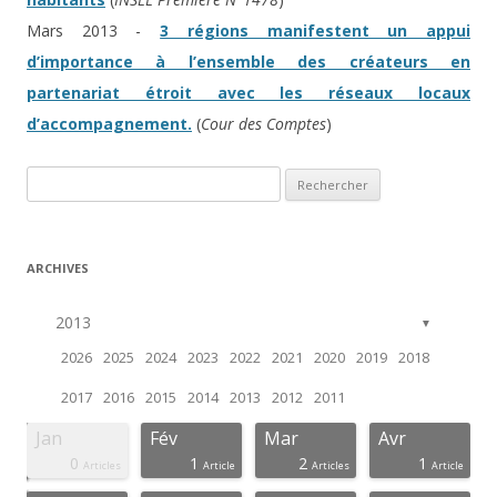
Mars 2013 -
3 régions manifestent un appui
d’importance à l’ensemble des créateurs en
partenariat étroit avec les réseaux locaux
d’accompagnement.
(
Cour des Comptes
)
Rechercher :
ARCHIVES
2013
▼
2026
2025
2024
2023
2022
2021
2020
2019
2018
2017
2016
2015
2014
2013
2012
2011
Jan
Fév
Mar
Avr
0
1
2
1
icles
ticle
ticle
ticle
ticle
ticle
ticle
ticle
ticle
ticle
ticle
ticle
ticle
ticle
ticle
Articles
Article
Articles
Article