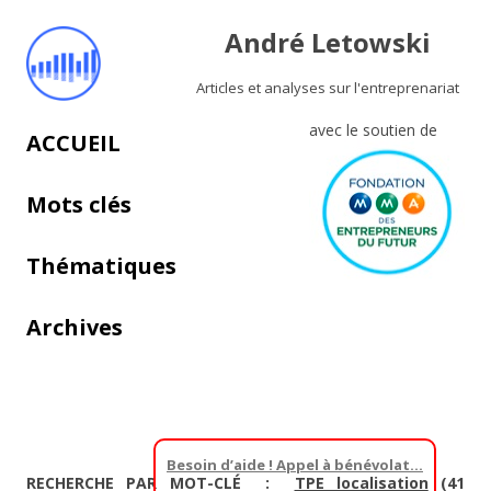
André Letowski
Articles et analyses sur l'entreprenariat
avec le soutien de
Aller au contenu principal
ACCUEIL
Mots clés
Thématiques
Archives
Besoin d’aide ! Appel à bénévolat…
RECHERCHE PAR MOT-CLÉ :
TPE localisation
(41