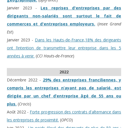
Janvier 2023 -
Les reprises d'entreprises par des
dirigeants non-salariés sont surtout le fait de
commerces et d'entreprises employeurs.
(
Insee Grand
Est
)
Janvier 2023 -
Dans les Hauts-de-France,18% des dirigeants
ont l’intention de transmettre leur entreprise dans les 5
années à venir.
(
CCI Hauts-de-France
)
2022
Décembre 2022 -
29% des entreprises franciliennes, y
compris les entreprises n’ayant pas de salarié, est
dirigée par un chef d’entreprise âgé de 55 ans ou
plus.
(
Crocis
)
Août 2022 -
Forte progression des contrats d'alternance dans
les entreprises de proximité.
(
OPCO
)
Juin 2022 -
Un poids élevé des dirigeants de plus de 50 ans :