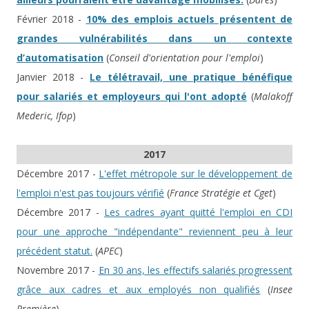
Février 2018 -
10% des emplois actuels présentent de
grandes vulnérabilités dans un contexte
d’automatisation
(
Conseil d'orientation pour l'emploi
)
Janvier 2018 -
Le télétravail, une pratique bénéfique
pour salariés et employeurs qui l'ont adopté
(
Malakoff
Mederic, Ifop
)
2017
Décembre 2017 -
L'effet métropole sur le développement de
l'emploi n'est pas toujours vérifié
(
France Stratégie et Cget
)
Décembre 2017 -
Les cadres ayant quitté l'emploi en CDI
pour une approche "indépendante" reviennent peu à leur
précédent statut.
(
APEC
)
Novembre 2017 -
En 30 ans, les effectifs salariés progressent
grâce aux cadres et aux employés non qualifiés
(
Insee
Première
)