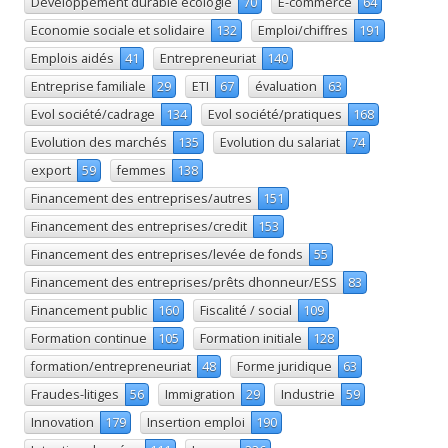
Développement durable écologie
70
E-commerce
64
Economie sociale et solidaire
132
Emploi/chiffres
191
Emplois aidés
41
Entrepreneuriat
140
Entreprise familiale
29
ETI
67
évaluation
63
Evol société/cadrage
134
Evol société/pratiques
168
Evolution des marchés
135
Evolution du salariat
74
export
59
femmes
138
Financement des entreprises/autres
151
Financement des entreprises/credit
153
Financement des entreprises/levée de fonds
55
Financement des entreprises/prêts dhonneur/ESS
83
Financement public
160
Fiscalité / social
109
Formation continue
105
Formation initiale
128
formation/entrepreneuriat
48
Forme juridique
63
Fraudes-litiges
56
Immigration
29
Industrie
59
Innovation
179
Insertion emploi
190