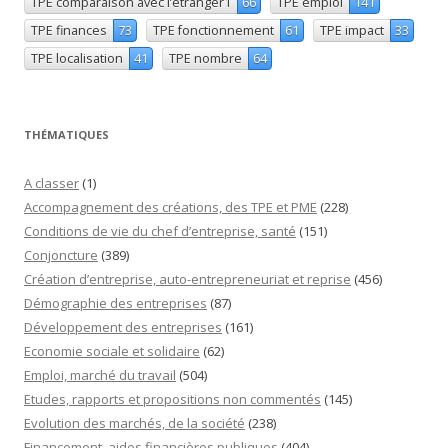
TPE comparaison avec l’étranger1
66
TPE emploi
141
TPE finances
73
TPE fonctionnement
61
TPE impact
33
TPE localisation
41
TPE nombre
64
THÉMATIQUES
A classer
(1)
Accompagnement des créations, des TPE et PME
(228)
Conditions de vie du chef d’entreprise, santé
(151)
Conjoncture
(389)
Création d’entreprise, auto-entrepreneuriat et reprise
(456)
Démographie des entreprises
(87)
Développement des entreprises
(161)
Economie sociale et solidaire
(62)
Emploi, marché du travail
(504)
Etudes, rapports et propositions non commentés
(145)
Evolution des marchés, de la société
(238)
Financement, aides financières publiques
(404)