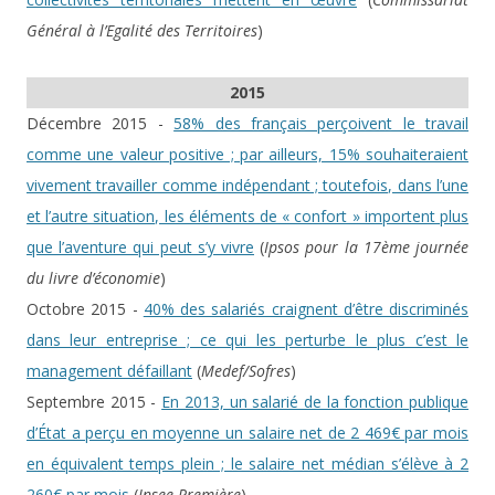
Général à l’Egalité des Territoires
)
2015
Décembre 2015 -
58% des français perçoivent le travail
comme une valeur positive ; par ailleurs, 15% souhaiteraient
vivement travailler comme indépendant ; toutefois, dans l’une
et l’autre situation, les éléments de « confort » importent plus
que l’aventure qui peut s’y vivre
(
Ipsos pour la 17ème journée
du livre d’économie
)
Octobre 2015 -
40% des salariés craignent d’être discriminés
dans leur entreprise ; ce qui les perturbe le plus c’est le
management défaillant
(
Medef/Sofres
)
Septembre 2015 -
En 2013, un salarié de la fonction publique
d’État a perçu en moyenne un salaire net de 2 469€ par mois
en équivalent temps plein ; le salaire net médian s’élève à 2
260€ par mois
(
Insee Première
)