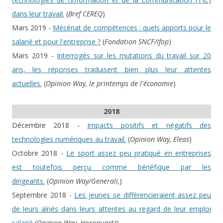
dans leur travail.
(
Bref CEREQ
)
Mars 2019 -
Mécénat de compétences : quels apports pour le
salarié et pour l'entreprise ?
(
Fondation SNCF/Ifop
)
Mars 2019 -
Interrogés sur les mutations du travail sur 20
ans, les réponses traduisent bien plus leur attentes
actuelles.
(
Opinion Way, le printemps de l'économie
)
2018
Décembre 2018 -
Impacts positifs et négatifs des
technologies numériques au travail.
(
Opinion Way, Eleas
)
Octobre 2018 -
Le sport assez peu pratiqué en entreprises
est toutefois perçu comme bénéfique par les
dirigeants.
(
Opinion Way/Generali,
)
Septembre 2018 -
Les jeunes se différencieraient assez peu
de leurs aînés dans leurs attentes au regard de leur emploi
salarié
(
Opinion Way, Horoquartz
)