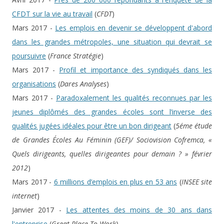
CFDT sur la vie au travail
(
CFDT
)
Mars 2017 -
Les emplois en devenir se développent d'abord
dans les grandes métropoles, une situation qui devrait se
poursuivre
(
France Stratégie
)
Mars 2017 -
Profil et importance des syndiqués dans les
organisations
(
Dares Analyses
)
Mars 2017 -
Paradoxalement les qualités reconnues par les
jeunes diplômés des grandes écoles sont l’inverse des
qualités jugées idéales pour être un bon dirigeant
(
5éme étude
de Grandes Écoles Au Féminin (GEF)/ Sociovision Cofremca, «
Quels dirigeants, quelles dirigeantes pour demain ? » février
2012
)
Mars 2017 -
6 millions d’emplois en plus en 53 ans
(
INSEE site
internet
)
Janvier 2017 -
Les attentes des moins de 30 ans dans
l'entreprise
(
Great Place To Work
)