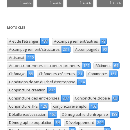
1
1
1
1
icles
ticle
ticle
ticle
ticle
ticle
ticle
ticle
ticle
ticle
ticle
ticle
ticle
ticle
ticle
Article
Article
Article
Article
MOTS CLÉS
A et de l’étranger
137
Accompagnement/autres
79
Accompagnement/structures
231
Accompagnés
90
Artisanat
110
Autoentrepreneurs-microentrepreneurs
127
Bâtiment
64
Chômage
88
Chômeurs créateurs
21
Commerce
161
Conditions de vie du chef d’entreprise
154
Conjoncture création
207
Conjoncture des entreprises
237
Conjoncture globale
82
Conjoncture TPE
128
conjoncture/emploi
102
Défaillance/cessation
162
Démographie d’entreprise
188
Démographie population
34
Développement
204