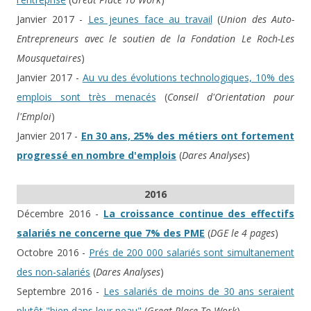
Janvier 2017 -
Les jeunes face au travail
(
Union des Auto-
Entrepreneurs avec le soutien de la Fondation Le Roch-Les
Mousquetaires
)
Janvier 2017 -
Au vu des évolutions technologiques, 10% des
emplois sont très menacés
(
Conseil d'Orientation pour
l'Emploi
)
Janvier 2017 -
En 30 ans, 25% des métiers ont fortement
progressé en nombre d'emplois
(
Dares Analyses
)
2016
Décembre 2016 -
La croissance continue des effectifs
salariés ne concerne que 7% des PME
(
DGE le 4 pages
)
Octobre 2016 -
Prés de 200 000 salariés sont simultanement
des non-salariés
(
Dares Analyses
)
Septembre 2016 -
Les salariés de moins de 30 ans seraient
plutôt "bien dans leur peau"
(
Great Place To Work
)