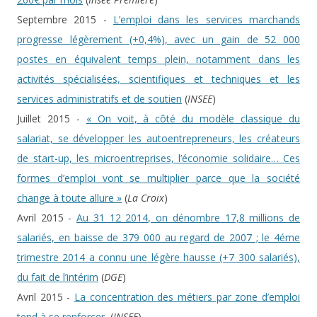
Septembre 2015 -
L’emploi dans les services marchands
progresse légèrement (+0,4%), avec un gain de 52 000
postes en équivalent temps plein, notamment dans les
activités spécialisées, scientifiques et techniques et les
services administratifs et de soutien
(
INSEE
)
Juillet 2015 -
« On voit, à côté du modèle classique du
salariat, se développer les autoentrepreneurs, les créateurs
de start-up, les microentreprises, l’économie solidaire… Ces
formes d’emploi vont se multiplier parce que la société
change à toute allure »
(
La Croix
)
Avril 2015 -
Au 31 12 2014, on dénombre 17,8 millions de
salariés, en baisse de 379 000 au regard de 2007 ; le 4éme
trimestre 2014 a connu une légère hausse (+7 300 salariés),
du fait de l’intérim
(
DGE
)
Avril 2015 -
La concentration des métiers par zone d’emploi
tend à se renforcer,
(
INSEE
)