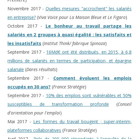
Novembre 2017 -
Quelles mesures "accrochent" les salariés
en entreprise?
(
Viva Voice pour La Maison Bleue et Le Figaro
)
Octobre 2017 -
Le bonheur au travail partage les
salariés en 2 groupes à quasi égalité : les satisfaits et
les insatisfaits
(
Institut Think/ fabrique Spinoza
)
Septembre 2017 -
16Md€ ont été distribués, en 2015, à 6,8
millions de salariés en termes de participation, et épargne
salariale
(
Dares résultats
)
Septembre 2017 -
Comment évoluent les emplois
occupés en 30 ans?
(
France Stratégie
)
Septembre 2017 -
10% des emplois sont vulnérables et 50%
susceptibles de transformation profonde
(
Conseil
d'orientation pour l'emploi
)
Mai 2017 -
Les formes du travail bougent ; super-interim,
plateformes collaboratives
(
France Stratégie
)
Avril 2017 -
Prés de 200 000 répondants à l'enquête de la