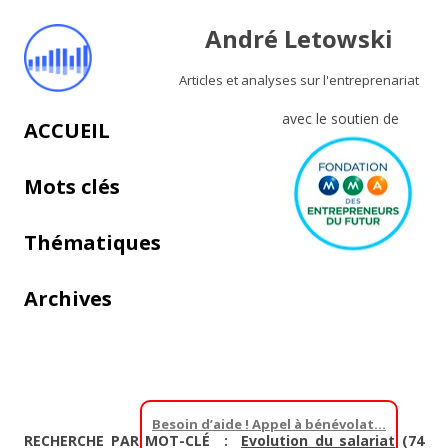
André Letowski
Articles et analyses sur l'entreprenariat
avec le soutien de
Aller au contenu principal
ACCUEIL
Mots clés
Thématiques
Archives
Besoin d’aide ! Appel à bénévolat…
RECHERCHE PAR MOT-CLÉ :
Evolution du salariat
(74