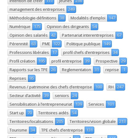
Intention de créer
111
Jeunes
236
management des entreprises
249
Méthodologie-définitions
38
Modalités d’emploi
147
Numérique
175
Opinion des dirigeants
54
Opinion des salariés
42
Partenariat interentreprises
67
Pérennité
63
PME
122
Politique publique
149
Professions libérales
17
profil chefs d’entreprises
34
Profil création
195
profil entreprise
39
Prospective
29
Rapports sur les TPE
26
Reglementation
31
reprise
1
Reprises
95
Revenus / patrimoine des chefs d’entreprise
100
RH
247
Secteur d’activité
39
seniors
24
Sensibilisation à l’entrepreneuriat
139
Services
101
Start up
70
Territoires aidés
54
Territoires/localisations
205
Territoires/vision globale
213
Tourisme
34
TPE chefs d’entreprise
131