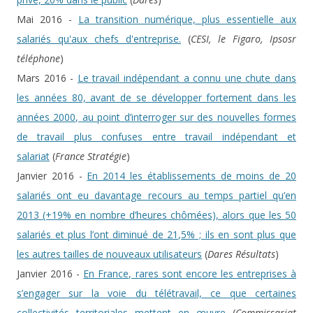
Mai 2016 -
La transition numérique, plus essentielle aux
salariés qu'aux chefs d'entreprise.
(
CESI, le Figaro, Ipsosr
téléphone
)
Mars 2016 -
Le travail indépendant a connu une chute dans
les années 80, avant de se développer fortement dans les
années 2000, au point d’interroger sur des nouvelles formes
de travail plus confuses entre travail indépendant et
salariat
(
France Stratégie
)
Janvier 2016 -
En 2014 les établissements de moins de 20
salariés ont eu davantage recours au temps partiel qu’en
2013 (+19% en nombre d’heures chômées), alors que les 50
salariés et plus l’ont diminué de 21,5% ; ils en sont plus que
les autres tailles de nouveaux utilisateurs
(
Dares Résultats
)
Janvier 2016 -
En France, rares sont encore les entreprises à
s’engager sur la voie du télétravail, ce que certaines
collectivités territoriales mettent en œuvre
(
Commissariat