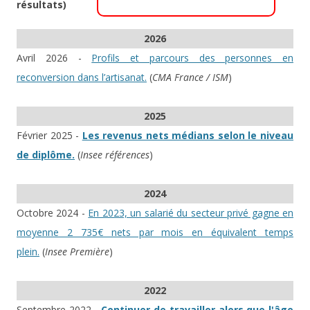
résultats)
2026
Avril 2026 -
Profils et parcours des personnes en
reconversion dans l’artisanat.
(
CMA France / ISM
)
2025
Février 2025 -
Les revenus nets médians selon le niveau
de diplôme.
(
Insee références
)
2024
Octobre 2024 -
En 2023, un salarié du secteur privé gagne en
moyenne 2 735€ nets par mois en équivalent temps
plein.
(
Insee Première
)
2022
Septembre 2022 -
Continuer de travailler alors que l'âge