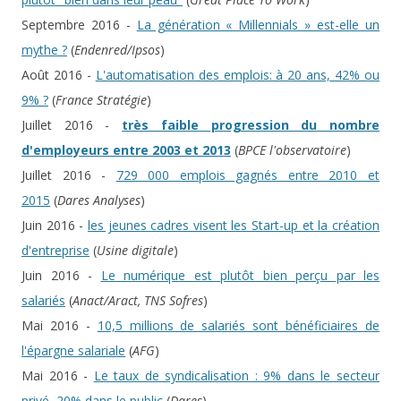
Septembre 2016 -
La génération « Millennials » est-elle un
mythe ?
(
Endenred/Ipsos
)
Août 2016 -
L'automatisation des emplois: à 20 ans, 42% ou
9% ?
(
France Stratégie
)
Juillet 2016 -
très faible progression du nombre
d'employeurs entre 2003 et 2013
(
BPCE l'observatoire
)
Juillet 2016 -
729 000 emplois gagnés entre 2010 et
2015
(
Dares Analyses
)
Juin 2016 -
les jeunes cadres visent les Start-up et la création
d'entreprise
(
Usine digitale
)
Juin 2016 -
Le numérique est plutôt bien perçu par les
salariés
(
Anact/Aract, TNS Sofres
)
Mai 2016 -
10,5 millions de salariés sont bénéficiaires de
l'épargne salariale
(
AFG
)
Mai 2016 -
Le taux de syndicalisation : 9% dans le secteur
privé, 20% dans le public
(
Dares
)