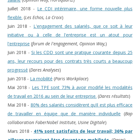
Juillet 2018 -
Le CDI intérimaire, une forme nouvelle plus
flexible.
(
Les Echos, La Croix
)
Juin 2018 -
L'engagement des salariés, que ce soit à leur
initiative ou à celle de l'entreprise est un atout pour
l'entreprise
(
forum de l'engagement, Opinion Way,
)
Juin 2018 -
Si les CDD sont une pratique courante depuis 25
ans, leur recours pour des contrats très courts a beaucoup
progressé
(
Dares Analyses
)
Juin 2018 -
La mobilité
(
Paris Workplace
)
Mai 2018 -
Les TPE sont 73% à avoir modifié les modalités
de travail en 2016 au sein de leur entreprise.
(
Dares résultats
)
Mai 2018 -
80% des salariés considèrent qu’il est plus efficace
de travailler en équipe que de manière individuelle
(
Bap
collaboration FaberNobel Institute, Usine Digitale
)
Mars 2018 -
41% sont satisfaits de leur travail; 36% par
ailleurs pourraient être davantage mobilisés.
(
Dares
)