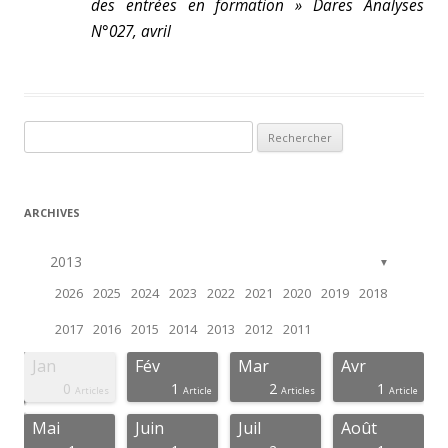
des entrées en formation » Dares Analyses
N°027, avril
Rechercher :
ARCHIVES
2013
▼
2026
2025
2024
2023
2022
2021
2020
2019
2018
2017
2016
2015
2014
2013
2012
2011
Jan
Fév
Mar
Avr
0
1
2
1
icles
ticle
ticle
ticle
ticle
ticle
ticle
ticle
ticle
ticle
ticle
ticle
ticle
ticle
ticle
Articles
Article
Articles
Article
Mai
Juin
Juil
Août