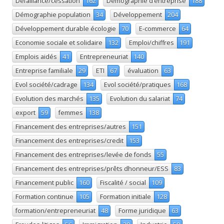
Défaillance/cessation
162
Démographie d’entreprise
188
Démographie population
34
Développement
204
Développement durable écologie
70
E-commerce
64
Economie sociale et solidaire
132
Emploi/chiffres
191
Emplois aidés
41
Entrepreneuriat
140
Entreprise familiale
29
ETI
67
évaluation
63
Evol société/cadrage
134
Evol société/pratiques
168
Evolution des marchés
135
Evolution du salariat
74
export
59
femmes
138
Financement des entreprises/autres
151
Financement des entreprises/credit
153
Financement des entreprises/levée de fonds
55
Financement des entreprises/prêts dhonneur/ESS
83
Financement public
160
Fiscalité / social
109
Formation continue
105
Formation initiale
128
formation/entrepreneuriat
48
Forme juridique
63