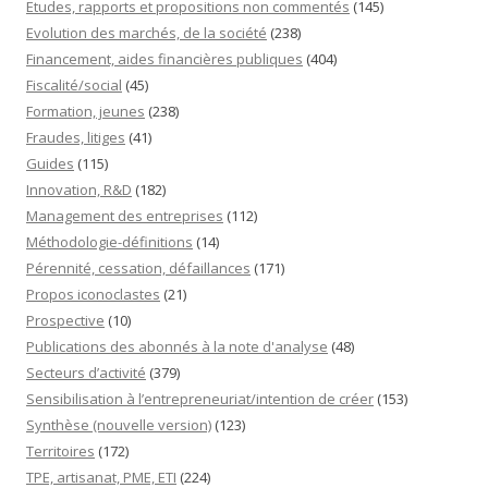
Etudes, rapports et propositions non commentés
(145)
Evolution des marchés, de la société
(238)
Financement, aides financières publiques
(404)
Fiscalité/social
(45)
Formation, jeunes
(238)
Fraudes, litiges
(41)
Guides
(115)
Innovation, R&D
(182)
Management des entreprises
(112)
Méthodologie-définitions
(14)
Pérennité, cessation, défaillances
(171)
Propos iconoclastes
(21)
Prospective
(10)
Publications des abonnés à la note d'analyse
(48)
Secteurs d’activité
(379)
Sensibilisation à l’entrepreneuriat/intention de créer
(153)
Synthèse (nouvelle version)
(123)
Territoires
(172)
TPE, artisanat, PME, ETI
(224)