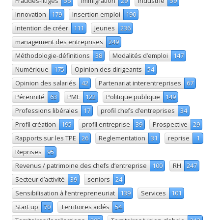
Fraudes-litiges
56
Immigration
29
Industrie
59
Innovation
179
Insertion emploi
190
Intention de créer
111
Jeunes
236
management des entreprises
249
Méthodologie-définitions
38
Modalités d’emploi
147
Numérique
175
Opinion des dirigeants
54
Opinion des salariés
42
Partenariat interentreprises
67
Pérennité
63
PME
122
Politique publique
149
Professions libérales
17
profil chefs d’entreprises
34
Profil création
195
profil entreprise
39
Prospective
29
Rapports sur les TPE
26
Reglementation
31
reprise
1
Reprises
95
Revenus / patrimoine des chefs d’entreprise
100
RH
247
Secteur d’activité
39
seniors
24
Sensibilisation à l’entrepreneuriat
139
Services
101
Start up
70
Territoires aidés
54