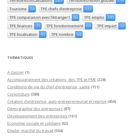
Territoires/localisations
205
Territoires/vision globale
213
Tourisme
34
TPE chefs d’entreprise
131
TPE comparaison avec l’étranger1
66
TPE emploi
141
TPE finances
73
TPE fonctionnement
61
TPE impact
33
TPE localisation
41
TPE nombre
64
THÉMATIQUES
A classer
(1)
Accompagnement des créations, des TPE et PME
(228)
Conditions de vie du chef d’entreprise, santé
(151)
Conjoncture
(389)
Création d’entreprise, auto-entrepreneuriat et reprise
(456)
Démographie des entreprises
(87)
Développement des entreprises
(161)
Economie sociale et solidaire
(62)
Emploi, marché du travail
(504)