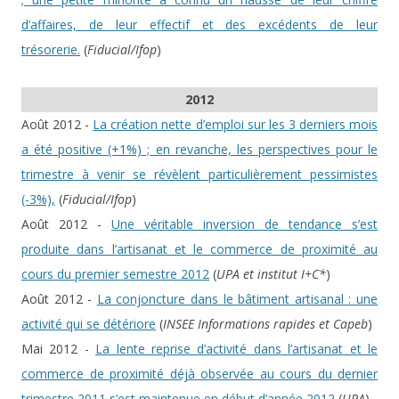
d’affaires, de leur effectif et des excédents de leur
trésorerie.
(
Fiducial/Ifop
)
2012
Août 2012 -
La création nette d’emploi sur les 3 derniers mois
a été positive (+1%) ; en revanche, les perspectives pour le
trimestre à venir se révèlent particulièrement pessimistes
(-3%),
(
Fiducial/Ifop
)
Août 2012 -
Une véritable inversion de tendance s’est
produite dans l’artisanat et le commerce de proximité au
cours du premier semestre 2012
(
UPA et institut I+C*
)
Août 2012 -
La conjoncture dans le bâtiment artisanal : une
activité qui se détériore
(
INSEE Informations rapides et Capeb
)
Mai 2012 -
La lente reprise d’activité dans l’artisanat et le
commerce de proximité déjà observée au cours du dernier
trimestre 2011 s’est maintenue en début d’année 2012
(
UPA
)