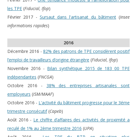
les TPE
(
Fiducial, Ifop
)
Février 2017 -
Sursaut dans l'artisanat du bâtiment
(
Insee
informations rapides
)
2016
Décembre 2016 -
82% des patrons de TPE considèrent positif
l’emploi de travailleurs d’origine étrangère
(
Fiducial, Ifop
)
Novembre 2016 -
Bilan synthétique 2015 de 183 00 TPE
indépendantes
(
FNCGA
)
Octobre 2016 -
38% des entreprises artisanales sont
employeurs
(
ISM/MAAF
)
Octobre 2016 -
L'activité du bâtiment progresse pour le 3éme
trimestre consécutif
(
Capeb
)
Août 2016 -
Le chiffre d’affaires des activités de proximité a
reculé de 1% au 2ème trimestre 2016
(
UPA
)
Août 2016 -
Les TPE du BTP en situation plus