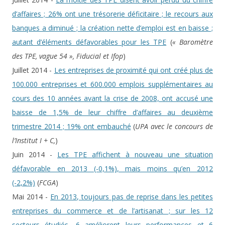
d’affaires ; 26% ont une trésorerie déficitaire ; le recours aux
banques a diminué ; la création nette d’emploi est en baisse ;
autant d’éléments défavorables pour les TPE
(
« Baromètre
des TPE, vague 54 », Fiducial et Ifop
)
Juillet 2014 -
Les entreprises de proximité qui ont créé plus de
100.000 entreprises et 600.000 emplois supplémentaires au
cours des 10 années avant la crise de 2008, ont accusé une
baisse de 1,5% de leur chiffre d’affaires au deuxième
trimestre 2014 ; 19% ont embauché
(
UPA avec le concours de
l’Institut I + C,
)
Juin 2014 -
Les TPE affichent à nouveau une situation
défavorable en 2013 (-0,1%), mais moins qu’en 2012
(-2,2%)
(
FCGA
)
Mai 2014 -
En 2013, toujours pas de reprise dans les petites
entreprises du commerce et de l’artisanat ; sur les 12
secteurs étudiés, 6 améliorent leurs performances et 6