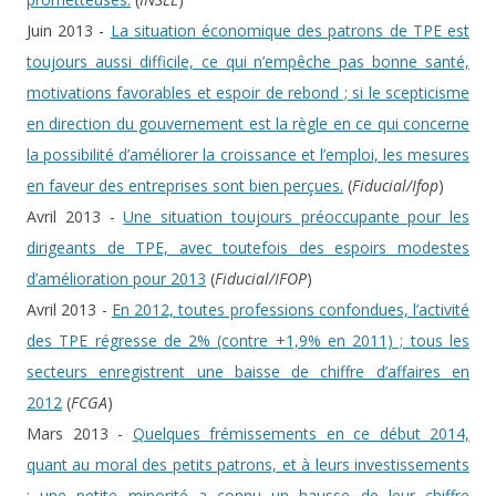
Juin 2013 -
La situation économique des patrons de TPE est
toujours aussi difficile, ce qui n’empêche pas bonne santé,
motivations favorables et espoir de rebond ; si le scepticisme
en direction du gouvernement est la règle en ce qui concerne
la possibilité d’améliorer la croissance et l’emploi, les mesures
en faveur des entreprises sont bien perçues.
(
Fiducial/Ifop
)
Avril 2013 -
Une situation toujours préoccupante pour les
dirigeants de TPE, avec toutefois des espoirs modestes
d’amélioration pour 2013
(
Fiducial/IFOP
)
Avril 2013 -
En 2012, toutes professions confondues, l’activité
des TPE régresse de 2% (contre +1,9% en 2011) ; tous les
secteurs enregistrent une baisse de chiffre d’affaires en
2012
(
FCGA
)
Mars 2013 -
Quelques frémissements en ce début 2014,
quant au moral des petits patrons, et à leurs investissements
; une petite minorité a connu un hausse de leur chiffre