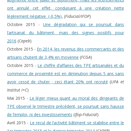
ont annulé cet effet, conduisant à une création nette
légèrement négative (-0,5%),
(
Fiducial/IFOP
)
Octobre 2015 -
Une dégradation qui se poursuit dans
l’artisanat du bâtiment, mais des signes positifs pour
2016
(
Capeb
)
Octobre 2015 -
En 2014, les revenus des commerçants et des
artisans chutent de 3,4% en moyenne
(
FCGA
)
Octobre 2015 -
Le chiffre d’affaires des TPE artisanales et du
commerce de proximité est en diminution depuis 5 ans sans
avoir cessé de chuter ; ceci étant 20% ont recruté
(
UPA et
Institut I+C
)
Mai 2015 -
Le léger mieux quant au moral des dirigeants de
TPE observé le trimestre précédent, se poursuit sans hausse
de l’emploi, ni des investissements
(
Ifop-Fiducial
)
Avril 2015 -
Le recul de l’activité bâtiment se stabilise entre le
1er trimestre 2015 et le dernier trimestre 2014
(
CAPEB
)