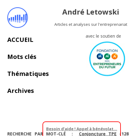
André Letowski
Articles et analyses sur l'entreprenariat
avec le soutien de
Aller au contenu principal
ACCUEIL
Mots clés
Thématiques
Archives
Besoin d’aide ! Appel à bénévolat…
RECHERCHE PAR MOT-CLÉ :
Conjoncture TPE
(128