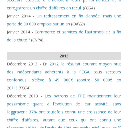
enregistrent un chiffre d’affaires en recul.
(
FCGA
)
Janvier 2014 -
Un redressement en fin d’année, mais une
perte de 30 000 emplois sur un an
(
CAPEB
)
Janvier 2014 -
Commerce et services de l’automobile : la fin
de la chute ?
(
CNPA
)
2013
Décembre 2013 -
En 2012, le résultat courant moyen brut
des indépendants adhérents à la FCGA, tous secteurs
confondus, s’élève à 49 000€ (contre 50 000€ en
2011)
(
FCGA
)
Décembre 2013 -
Les patrons de TPE maintiennent leur
pessimisme quant à l’évolution de leur activité, sans
l’aggraver : 37% ont toutefois connu une croissance de leur
chiffre d’affaires, autant que ceux qui ont connu une
récession (40%) ; de l’ordre de 10% ont embauché, mais les ¾