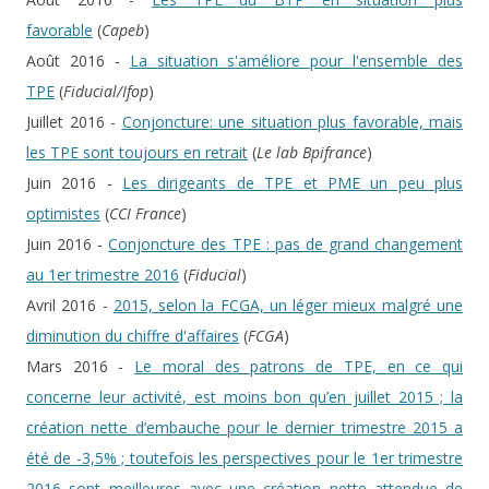
favorable
(
Capeb
)
Août 2016 -
La situation s'améliore pour l'ensemble des
TPE
(
Fiducial/Ifop
)
Juillet 2016 -
Conjoncture: une situation plus favorable, mais
les TPE sont toujours en retrait
(
Le lab Bpifrance
)
Juin 2016 -
Les dirigeants de TPE et PME un peu plus
optimistes
(
CCI France
)
Juin 2016 -
Conjoncture des TPE : pas de grand changement
au 1er trimestre 2016
(
Fiducial
)
Avril 2016 -
2015, selon la FCGA, un léger mieux malgré une
diminution du chiffre d'affaires
(
FCGA
)
Mars 2016 -
Le moral des patrons de TPE, en ce qui
concerne leur activité, est moins bon qu’en juillet 2015 ; la
création nette d’embauche pour le dernier trimestre 2015 a
été de -3,5% ; toutefois les perspectives pour le 1er trimestre
2016 sont meilleures avec une création nette attendue de