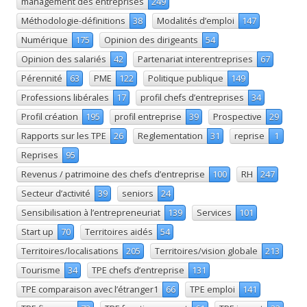
management des entreprises
249
Méthodologie-définitions
38
Modalités d’emploi
147
Numérique
175
Opinion des dirigeants
54
Opinion des salariés
42
Partenariat interentreprises
67
Pérennité
63
PME
122
Politique publique
149
Professions libérales
17
profil chefs d’entreprises
34
Profil création
195
profil entreprise
39
Prospective
29
Rapports sur les TPE
26
Reglementation
31
reprise
1
Reprises
95
Revenus / patrimoine des chefs d’entreprise
100
RH
247
Secteur d’activité
39
seniors
24
Sensibilisation à l’entrepreneuriat
139
Services
101
Start up
70
Territoires aidés
54
Territoires/localisations
205
Territoires/vision globale
213
Tourisme
34
TPE chefs d’entreprise
131
TPE comparaison avec l’étranger1
66
TPE emploi
141