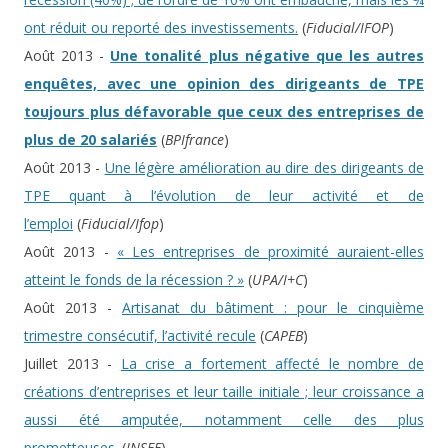
ont réduit ou reporté des investissements.
(
Fiducial/IFOP
)
Août 2013 -
Une tonalité plus négative que les autres
enquêtes, avec une opinion des dirigeants de TPE
toujours plus défavorable que ceux des entreprises de
plus de 20 salariés
(
BPIfrance
)
Août 2013 -
Une légère amélioration au dire des dirigeants de
TPE quant à l’évolution de leur activité et de
l’emploi
(
Fiducial/Ifop
)
Août 2013 -
« Les entreprises de proximité auraient-elles
atteint le fonds de la récession ? »
(
UPA/I+C
)
Août 2013 -
Artisanat du bâtiment : pour le cinquième
trimestre consécutif, l’activité recule
(
CAPEB
)
Juillet 2013 -
La crise a fortement affecté le nombre de
créations d’entreprises et leur taille initiale ; leur croissance a
aussi été amputée, notamment celle des plus
prometteuses.
(
INSEE
)