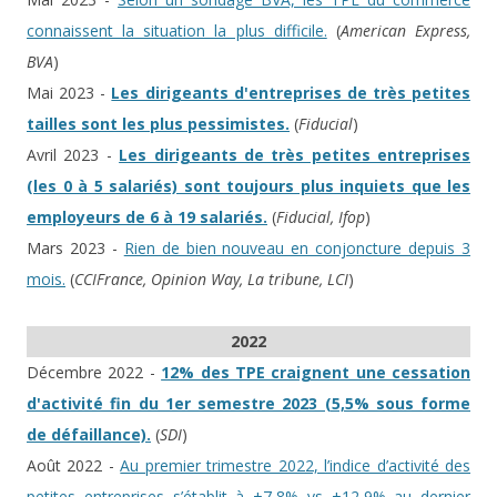
connaissent la situation la plus difficile.
(
American Express,
BVA
)
Mai 2023 -
Les dirigeants d'entreprises de très petites
tailles sont les plus pessimistes.
(
Fiducial
)
Avril 2023 -
Les dirigeants de très petites entreprises
(les 0 à 5 salariés) sont toujours plus inquiets que les
employeurs de 6 à 19 salariés.
(
Fiducial, Ifop
)
Mars 2023 -
Rien de bien nouveau en conjoncture depuis 3
mois.
(
CCIFrance, Opinion Way, La tribune, LCI
)
2022
Décembre 2022 -
12% des TPE craignent une cessation
d'activité fin du 1er semestre 2023 (5,5% sous forme
de défaillance).
(
SDI
)
Août 2022 -
Au premier trimestre 2022, l’indice d’activité des
petites entreprises s’établit à +7,8% vs +12,9% au dernier