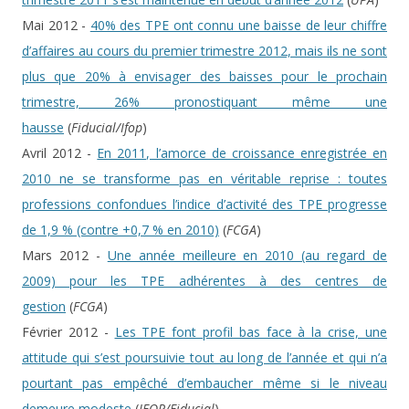
Mai 2012 -
40% des TPE ont connu une baisse de leur chiffre
d’affaires au cours du premier trimestre 2012, mais ils ne sont
plus que 20% à envisager des baisses pour le prochain
trimestre, 26% pronostiquant même une
hausse
(
Fiducial/Ifop
)
Avril 2012 -
En 2011, l’amorce de croissance enregistrée en
2010 ne se transforme pas en véritable reprise : toutes
professions confondues l’indice d’activité des TPE progresse
de 1,9 % (contre +0,7 % en 2010)
(
FCGA
)
Mars 2012 -
Une année meilleure en 2010 (au regard de
2009) pour les TPE adhérentes à des centres de
gestion
(
FCGA
)
Février 2012 -
Les TPE font profil bas face à la crise, une
attitude qui s’est poursuivie tout au long de l’année et qui n’a
pourtant pas empêché d’embaucher même si le niveau
demeure modeste
(
IFOP/Fiducial
)