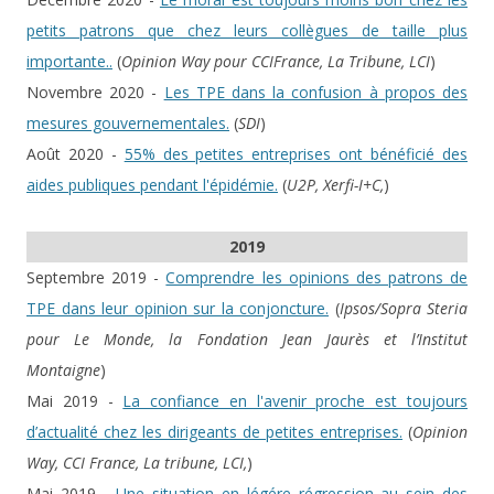
petits patrons que chez leurs collègues de taille plus
importante..
(
Opinion Way pour CCIFrance, La Tribune, LCI
)
Novembre 2020 -
Les TPE dans la confusion à propos des
mesures gouvernementales.
(
SDI
)
Août 2020 -
55% des petites entreprises ont bénéficié des
aides publiques pendant l'épidémie.
(
U2P, Xerfi-I+C,
)
2019
Septembre 2019 -
Comprendre les opinions des patrons de
TPE dans leur opinion sur la conjoncture.
(
Ipsos/Sopra Steria
pour Le Monde, la Fondation Jean Jaurès et l’Institut
Montaigne
)
Mai 2019 -
La confiance en l'avenir proche est toujours
d’actualité chez les dirigeants de petites entreprises.
(
Opinion
Way, CCI France, La tribune, LCI,
)
Mai 2019 -
Une situation en légére régression au sein des