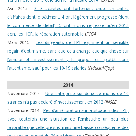
Avril 2015 -
Si 3 activités ont fortement chuté en chiffre
d’affaires dont le bâtiment, 4 ont légèrement progressé (dont
le commerce de détail), 5 ont moins régressé qu’en 2013
dont les HCR, la réparation automobile
(
FCGA
)
Mars 2015 -
Les dirigeants de TPE expriment un sensible
regain d’optimisme, sans que cela change quelque chose sur
l’emploi et l’investissement ; le propos est plutôt dans
l’attentisme, sauf pour les 10-19 salariés
(
Fiducial/Ifop
)
2014
Novembre 2014 -
Une entreprise sur deux de moins de 10
salariés n’a pas déclaré d’investissement en 2012
(
INSEE
)
Novembre 2014 -
Peu d’amélioration sur la situation des TPE,
avec toutefois une situation de l’embauche un peu plus
favorable que celle prévue, mais une baisse conséquente des
recettes au regard du 2éme trimestre.
(
Fiducial/Ifop
)