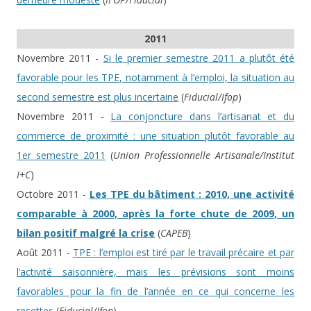
2011
Novembre 2011 -
Si le premier semestre 2011 a plutôt été
favorable pour les TPE, notamment à l’emploi, la situation au
second semestre est plus incertaine
(
Fiducial/Ifop
)
Novembre 2011 -
La conjoncture dans l’artisanat et du
commerce de proximité : une situation plutôt favorable au
1er semestre 2011
(
Union Professionnelle Artisanale/Institut
I+C
)
Octobre 2011 -
Les TPE du bâtiment : 2010, une activité
comparable à 2000, après la forte chute de 2009, un
bilan positif malgré la crise
(
CAPEB
)
Août 2011 -
TPE : l’emploi est tiré par le travail précaire et par
l’activité saisonnière, mais les prévisions sont moins
favorables pour la fin de l’année en ce qui concerne les
recettes
(
Fiducial/Ifop
)