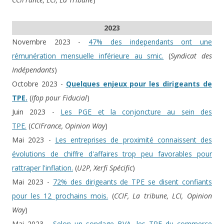
2023
Novembre 2023 -
47% des independants ont une
rémunération mensuelle inférieure au smic.
(
Syndicat des
Indépendants
)
Octobre 2023 -
Quelques enjeux pour les dirigeants de
TPE.
(
Ifop pour Fiducial
)
Juin 2023 -
Les PGE et la conjoncture au sein des
TPE.
(
CCIFrance, Opinion Way
)
Mai 2023 -
Les entreprises de proximité connaissent des
évolutions de chiffre d'affaires trop peu favorables pour
rattraper l'inflation.
(
U2P, Xerfi Spécific
)
Mai 2023 -
72% des dirigeants de TPE se disent confiants
pour les 12 prochains mois.
(
CCIF, La tribune, LCI, Opinion
Way
)
Mai 2023 -
Selon un sondage BVA, les TPE du commerce