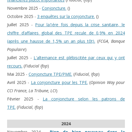
Novembre 2025 -
Conjoncture.
(
)
Octobre 2025 -
3 enquêtes sur la conjoncture.
(
)
Juillet 2025 -
Pour la1ére fois depuis la crise sanitaire, le
chiffre d’affaires global des TPE recule de 0,9% en 2024
(après une hausse de 1,5% un an plus tôt).
(
FCGA, Banque
Populaire
)
Juillet 2025 -
L'alternance est plébiscitée par ceux qui y ont
recours.
(
Fiducial Ifop
)
Mai 2025 -
Conjoncture TPE/PME.
(
Fiducial, Ifop
)
Avril 2025 -
La conjoncture pour les TPE.
(
Opinion Way pour
CCI France, La Tribune, LCI
)
Février 2025 -
La conjoncture selon les patrons de
TPE.
(
Fiducial, Ifop
)
2024
Novembre 2024 -
Rien de bien nouveau dans la