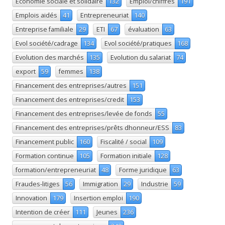
Economie sociale et solidaire
132
Emploi/chiffres
191
Emplois aidés
41
Entrepreneuriat
140
Entreprise familiale
29
ETI
67
évaluation
63
Evol société/cadrage
134
Evol société/pratiques
168
Evolution des marchés
135
Evolution du salariat
74
export
59
femmes
138
Financement des entreprises/autres
151
Financement des entreprises/credit
153
Financement des entreprises/levée de fonds
55
Financement des entreprises/prêts dhonneur/ESS
83
Financement public
160
Fiscalité / social
109
Formation continue
105
Formation initiale
128
formation/entrepreneuriat
48
Forme juridique
63
Fraudes-litiges
56
Immigration
29
Industrie
59
Innovation
179
Insertion emploi
190
Intention de créer
111
Jeunes
236