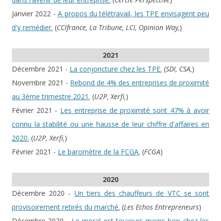
Janvier 2022 -
A propos du télétravail, les TPE envisagent peu
d'y remédier.
(
CCIfrance, La Tribune, LCI, Opinion Way,
)
2021
Décembre 2021 -
La conjoncture chez les TPE.
(
SDI, CSA,
)
Novembre 2021 -
Rebond de 4% des entreprises de proximité
au 3éme trimestre 2021.
(
U2P, Xerfi,
)
Février 2021 -
Les entreprise de proximité sont 47% à avoir
connu la stabilité ou une hausse de leur chiffre d'affaires en
2020.
(
U2P, Xerfi,
)
Février 2021 -
Le baromètre de la FCGA.
(
FCGA
)
2020
Décembre 2020 -
Un tiers des chauffeurs de VTC se sont
provisoirement retirés du marché.
(
Les Echos Entrepreneurs
)
Décembre 2020 -
Le moral est toujours moins bon chez les