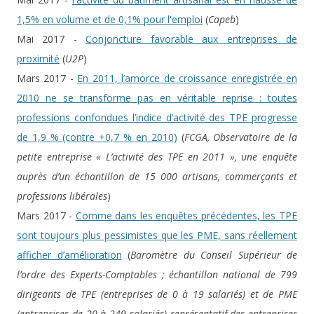
1,5% en volume et de 0,1% pour l'emploi
(
Capeb
)
Mai 2017 -
Conjoncture favorable aux entreprises de
proximité
(
U2P
)
Mars 2017 -
En 2011, l’amorce de croissance enregistrée en
2010 ne se transforme pas en véritable reprise : toutes
professions confondues l’indice d’activité des TPE progresse
de 1,9 % (contre +0,7 % en 2010)
(
FCGA, Observatoire de la
petite entreprise « L’activité des TPE en 2011 », une enquête
auprès d’un échantillon de 15 000 artisans, commerçants et
professions libérales
)
Mars 2017 -
Comme dans les enquêtes précédentes, les TPE
sont toujours plus pessimistes que les PME, sans réellement
afficher d’amélioration
(
Baromètre du Conseil Supérieur de
l’ordre des Experts-Comptables ; échantillon national de 799
dirigeants de TPE (entreprises de 0 à 19 salariés) et de PME
(entreprises de 20 à 249 salariés) représentatif des entreprises