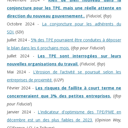
conjoncture pour les TPE, mais une réelle attente en
direction du nouveau gouvernement..
(
Fiducial, Ifop
)
Octobre 2024 -
La conjoncture pour les adhérents du
SDI.
(
SDI
)
Juillet 2024 -
5% des TPE pourraient être conduites à déposer
le bilan dans les 6 prochains mois.
(
Ifop pour Fiducial
)
Juillet 2024 -
Les TPE sont interrogées sur leurs
nouvelles organisations du travail.
(
Fiducial, Ifop
)
Mai 2024 -
L’érosion de l’activité se poursuit selon les
entreprises de proximité.
(
U2P
)
Février 2024 -
Les risques de faillite à court terme ne
concerneraient que 3% des petites entreprises.
(
Ifop
pour Fiducial
)
Janvier 2024 -
L'indicateur d'optimisme des TPE/PME en
décembre est un des plus faibles de 2023.
(
Opinion Way,
CCIFrance, LCI, La Tribune
)