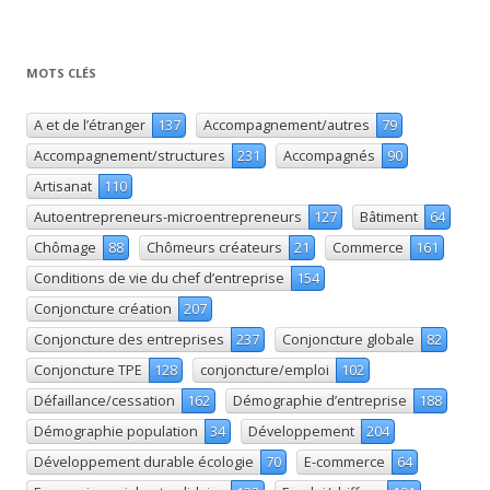
MOTS CLÉS
A et de l’étranger
137
Accompagnement/autres
79
Accompagnement/structures
231
Accompagnés
90
Artisanat
110
Autoentrepreneurs-microentrepreneurs
127
Bâtiment
64
Chômage
88
Chômeurs créateurs
21
Commerce
161
Conditions de vie du chef d’entreprise
154
Conjoncture création
207
Conjoncture des entreprises
237
Conjoncture globale
82
Conjoncture TPE
128
conjoncture/emploi
102
Défaillance/cessation
162
Démographie d’entreprise
188
Démographie population
34
Développement
204
Développement durable écologie
70
E-commerce
64