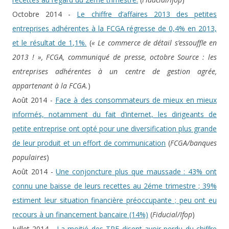
Octobre 2014 -
Le chiffre d’affaires 2013 des petites
entreprises adhérentes à la FCGA régresse de 0,4% en 2013,
et le résultat de 1,1%.
(
« Le commerce de détail s’essouffle en
2013 ! », FCGA, communiqué de presse, octobre Source : les
entreprises adhérentes à un centre de gestion agrée,
appartenant à la FCGA.
)
Août 2014 -
Face à des consommateurs de mieux en mieux
informés, notamment du fait d’internet, les dirigeants de
petite entreprise ont opté pour une diversification plus grande
de leur produit et un effort de communication
(
FCGA/banques
populaires
)
Août 2014 -
Une conjoncture plus que maussade : 43% ont
connu une baisse de leurs recettes au 2éme trimestre ; 39%
estiment leur situation financière préoccupante ; peu ont eu
recours à un financement bancaire (14%)
(
Fiducial/Ifop
)
Juillet 2014 -
La moitié des TPE disent avoir perdu du chiffre