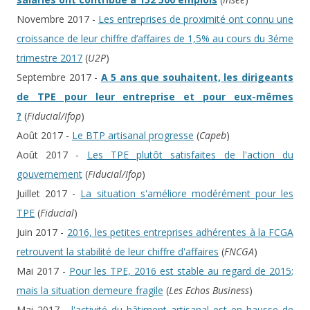
Novembre 2017 -
Les entreprises de proximité ont connu une
croissance de leur chiffre d’affaires de 1,5% au cours du 3éme
trimestre 2017
(
U2P
)
Septembre 2017 -
A 5 ans que souhaitent, les dirigeants
de TPE pour leur entreprise et pour eux-mêmes
?
(
Fiducial/Ifop
)
Août 2017 -
Le BTP artisanal progresse
(
Capeb
)
Août 2017 -
Les TPE plutôt satisfaites de l'action du
gouvernement
(
Fiducial/Ifop
)
Juillet 2017 -
La situation s'améliore modérément pour les
TPE
(
Fiducial
)
Juin 2017 -
2016, les petites entreprises adhérentes à la FCGA
retrouvent la stabilité de leur chiffre d'affaires
(
FNCGA
)
Mai 2017 -
Pour les TPE, 2016 est stable au regard de 2015;
mais la situation demeure fragile
(
Les Echos Business
)
Mai 2017 -
l'activité du bâtiment artisanal est en hausse de