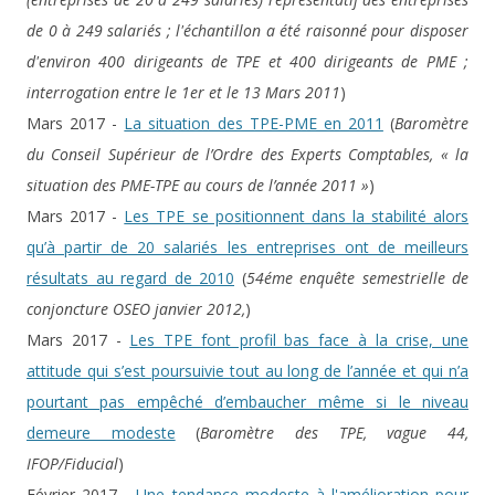
de 0 à 249 salariés ; l'échantillon a été raisonné pour disposer
d'environ 400 dirigeants de TPE et 400 dirigeants de PME ;
interrogation entre le 1er et le 13 Mars 2011
)
Mars 2017 -
La situation des TPE-PME en 2011
(
Baromètre
du Conseil Supérieur de l’Ordre des Experts Comptables, « la
situation des PME-TPE au cours de l’année 2011 »
)
Mars 2017 -
Les TPE se positionnent dans la stabilité alors
qu’à partir de 20 salariés les entreprises ont de meilleurs
résultats au regard de 2010
(
54éme enquête semestrielle de
conjoncture OSEO janvier 2012,
)
Mars 2017 -
Les TPE font profil bas face à la crise, une
attitude qui s’est poursuivie tout au long de l’année et qui n’a
pourtant pas empêché d’embaucher même si le niveau
demeure modeste
(
Baromètre des TPE, vague 44,
IFOP/Fiducial
)
Février 2017 -
Une tendance modeste à l'amélioration pour