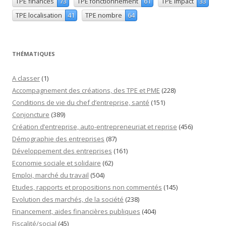
TPE finances
73
TPE fonctionnement
61
TPE impact
33
TPE localisation
41
TPE nombre
64
THÉMATIQUES
A classer
(1)
Accompagnement des créations, des TPE et PME
(228)
Conditions de vie du chef d’entreprise, santé
(151)
Conjoncture
(389)
Création d’entreprise, auto-entrepreneuriat et reprise
(456)
Démographie des entreprises
(87)
Développement des entreprises
(161)
Economie sociale et solidaire
(62)
Emploi, marché du travail
(504)
Etudes, rapports et propositions non commentés
(145)
Evolution des marchés, de la société
(238)
Financement, aides financières publiques
(404)
Fiscalité/social
(45)