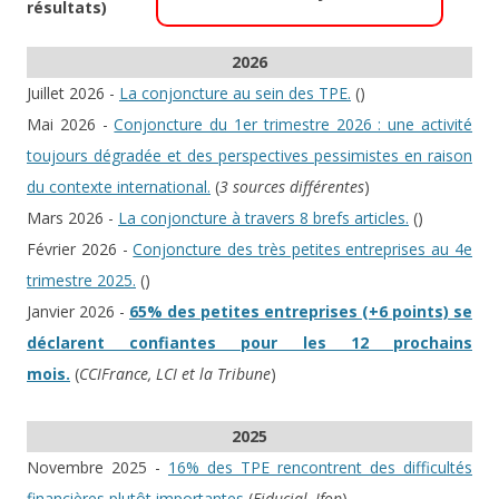
résultats)
2026
Juillet 2026 -
La conjoncture au sein des TPE.
(
)
Mai 2026 -
Conjoncture du 1er trimestre 2026 : une activité
toujours dégradée et des perspectives pessimistes en raison
du contexte international.
(
3 sources différentes
)
Mars 2026 -
La conjoncture à travers 8 brefs articles.
(
)
Février 2026 -
Conjoncture des très petites entreprises au 4e
trimestre 2025.
(
)
Janvier 2026 -
65% des petites entreprises (+6 points) se
déclarent confiantes pour les 12 prochains
mois.
(
CCIFrance, LCI et la Tribune
)
2025
Novembre 2025 -
16% des TPE rencontrent des difficultés
financières plutôt importantes
(
Fiducial, Ifop
)