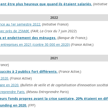
sent être plus heureux que quand ils étaient salariés.
(
Initiativ
2022
rance au 1er semestre 2022.
(
Initiative France
)
avec près de 25Md€.
(
FAIR, La Croix du 7 juin 2022
)
els et endettement des ménages.
(
Banque de France,
)
0 entreprises en 2021 (contre 30 000 en 2020)
(
France Active,
)
2021
rance
)
ccès à 2 publics fort différents.
(
France Active,
)
 2020.
(
France Active
)
aire en 2020.
(
Bulletin de veille et de capitalisation d’innovation sociéta
reprendre Paris.
(
Réseau Entreprendre Paris
)
urs fonds propres avant la crise sanitaire, 20% étaient en diff
unding en 2020.
(
FPF
)