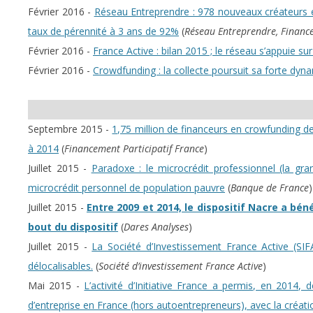
Février 2016 -
Réseau Entreprendre : 978 nouveaux créateurs 
taux de pérennité à 3 ans de 92%
(
Réseau Entreprendre, Financ
Février 2016 -
France Active : bilan 2015 ; le réseau s’appuie s
Février 2016 -
Crowdfunding : la collecte poursuit sa forte d
Septembre 2015 -
1,75 million de financeurs en crowfunding 
à 2014
(
Financement Participatif France
)
Juillet 2015 -
Paradoxe : le microcrédit professionnel (la gr
microcrédit personnel de population pauvre
(
Banque de France
)
Juillet 2015 -
Entre 2009 et 2014, le dispositif Nacre a bén
bout du dispositif
(
Dares Analyses
)
Juillet 2015 -
La Société d’Investissement France Active (SI
délocalisables.
(
Société d’investissement France Active
)
Mai 2015 -
L’activité d’Initiative France a permis, en 2014
d’entreprise en France (hors autoentrepreneurs), avec la créat