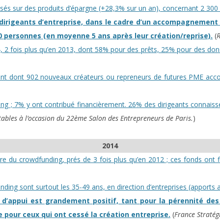
sés sur des produits d’épargne (+28,3% sur un an), concernant 2 300 
 dirigeants d’entreprise, dans le cadre d’un accompagnement 
10 personnes (en moyenne 5 ans après leur création/reprise).
(
R
 2 fois plus qu’en 2013, dont 58% pour des prêts, 25% pour des dons
t dont 902 nouveaux créateurs ou repreneurs de futures PME acco
ng ; 7% y ont contribué financièrement. 26% des dirigeants connais
ables à l’occasion du 22ème Salon des Entrepreneurs de Paris.
)
2014
re du crowdfunding, prés de 3 fois plus qu’en 2012 ; ces fonds ont
ing sont surtout les 35-49 ans, en direction d’entreprises (apports au
appui est grandement positif, tant pour la pérennité des en
pour ceux qui ont cessé la création entreprise.
(
France Stratég