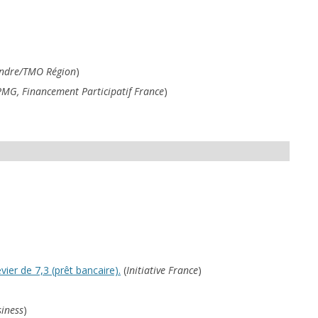
endre/TMO Région
)
MG, Financement Participatif France
)
vier de 7,3 (prêt bancaire).
(
Initiative France
)
siness
)