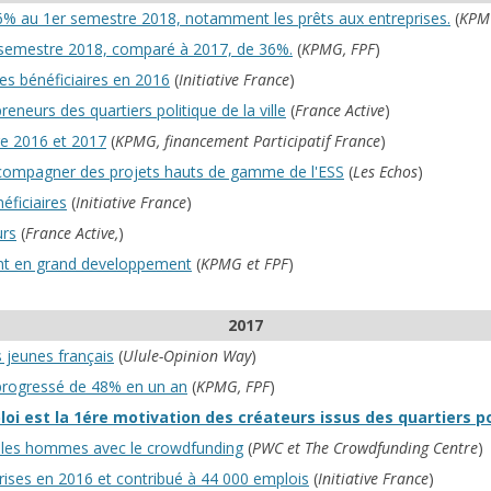
36% au 1er semestre 2018, notamment les prêts aux entreprises.
(
KPM
r semestre 2018, comparé à 2017, de 36%.
(
KPMG, FPF
)
ses bénéficiaires en 2016
(
Initiative France
)
neurs des quartiers politique de la ville
(
France Active
)
re 2016 et 2017
(
KPMG, financement Participatif France
)
accompagner des projets hauts de gamme de l'ESS
(
Les Echos
)
néficiaires
(
Initiative France
)
urs
(
France Active,
)
sont en grand developpement
(
KPMG et FPF
)
2017
s jeunes français
(
Ulule-Opinion Way
)
t progressé de 48% en un an
(
KPMG, FPF
)
i est la 1ére motivation des créateurs issus des quartiers poli
e les hommes avec le crowdfunding
(
PWC et The Crowdfunding Centre
)
prises en 2016 et contribué à 44 000 emplois
(
Initiative France
)