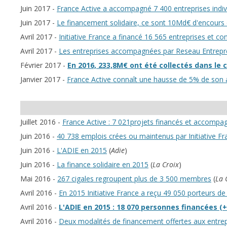
Juin 2017 -
France Active a accompagné 7 400 entreprises indivi
Juin 2017 -
Le financement solidaire, ce sont 10Md€ d'encours
Avril 2017 -
Initiative France a financé 16 565 entreprises et c
Avril 2017 -
Les entreprises accompagnées par Reseau Entrepre
Février 2017 -
En 2016, 233,8M€ ont été collectés dans le
Janvier 2017 -
France Active connaît une hausse de 5% de son a
Juillet 2016 -
France Active : 7 021projets financés et accompa
Juin 2016 -
40 738 emplois crées ou maintenus par Initiative F
Juin 2016 -
L'ADIE en 2015
(
Adie
)
Juin 2016 -
La finance solidaire en 2015
(
La Croix
)
Mai 2016 -
267 cigales regroupent plus de 3 500 membres
(
La 
Avril 2016 -
En 2015 Initiative France a reçu 49 050 porteurs de 
Avril 2016 -
L'ADIE en 2015 : 18 070 personnes financées (
Avril 2016 -
Deux modalités de financement offertes aux entrepr