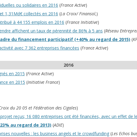
duelles ou solidaires en 2016
(
France Active
)
 et 1,31Md€ collectés en 2016
(
La Croix/ Finansol,
)
ontribué à 44 155 emplois en 2016
(
France Initiative
)
ndre affichent un taux de pérennité de 86% à 5 ans
(
Réseau Entrepr
 cadre du financement participatif (+40% au regard de 2015)
(
KP
ctivité avec 7 362 entreprises financées
(
France Active
)
2016
gnés en 2015
(
France Active
)
rance en 2015
(
Initiative France
)
Croix du 20 05 et Fédération des Cigales
)
projet reçus; 16 080 entreprises ont été financées, avec un effet de le
+23% au regard de 2013)
(
ADIE
)
ises nouvelles : les business angels et le crowdfunding
(
Les Echos bu