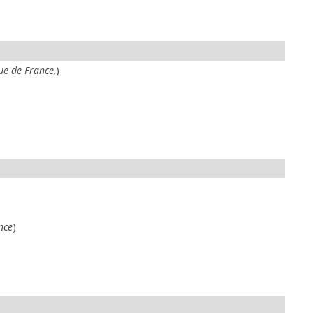
e de France,
)
nce
)