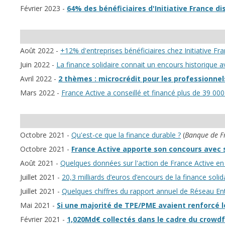
Février 2023 -
64% des bénéficiaires d'Initiative France di
Août 2022 -
+12% d'entreprises bénéficiaires chez Initiative F
Juin 2022 -
La finance solidaire connait un encours historique 
Avril 2022 -
2 thèmes : microcrédit pour les professionn
Mars 2022 -
France Active a conseillé et financé plus de 39 00
Octobre 2021 -
Qu'est-ce que la finance durable ?
(
Banque de F
Octobre 2021 -
France Active apporte son concours avec su
Août 2021 -
Quelques données sur l'action de France Active en
Juillet 2021 -
20,3 milliards d’euros d’encours de la finance solid
Juillet 2021 -
Quelques chiffres du rapport annuel de Réseau Ent
Mai 2021 -
Si une majorité de TPE/PME avaient renforcé le
Février 2021 -
1,020Md€ collectés dans le cadre du crowdf