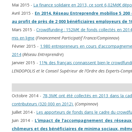
Mai 2015 -
La finance solidaire en 2013, ce sont 6,02Md€ dépo
Avril 2015 -
En 2014, Réseau Entreprendre mobilise 5 200
au profit de près de 2 000 bénéficiaires employeurs de 
Mars 2015 -
Crowdfunding : 152M€ de fonds collectés en 2014,
mis en ligne
(
Financement Participatif France/Compinnov
)
Février 2015 -
1.980 entrepreneurs en cours d'accompagnemen
2014
(
Réseau Entreprendre
)
Janvier 2015 -
11% des français connaissent bien le crowdfundi
LENDOPOLIS et le Conseil Supérieur de l’Ordre des Experts-Compt
Octobre 2014 -
78,3M€ ont été collectés en 2013 dans la cad
contributeurs (320 000 en 2012).
(
Compinnov
)
Juillet 2014 -
Les apporteurs de fonds dans le cadre du crowdfund
Juin 2014 -
L’impact de l’accompagnement des réseaux d’
chômeurs et des bénéficiaires de minima sociaux, même 