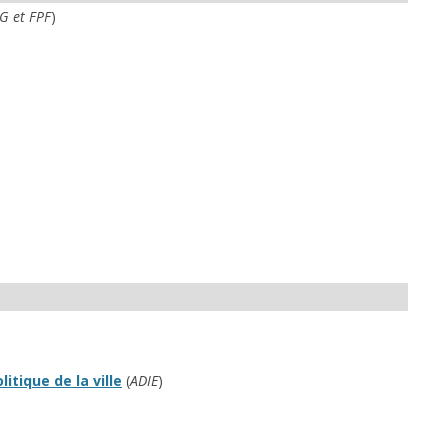
G et FPF
)
tique de la ville
(
ADIE
)