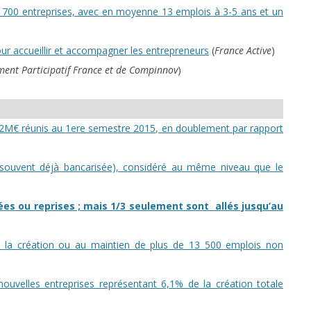
 700 entreprises, avec en moyenne 13 emplois à 3-5 ans et un
our accueillir et accompagner les entrepreneurs
(
France Active
)
ent Participatif France et de Compinnov
)
3,2M€ réunis au 1ere semestre 2015, en doublement par rapport
us souvent déjà bancarisée), considéré au même niveau que le
éées ou reprises ; mais 1/3 seulement sont allés jusqu’au
 à la création ou au maintien de plus de 13 500 emplois non
 nouvelles entreprises représentant 6,1% de la création totale