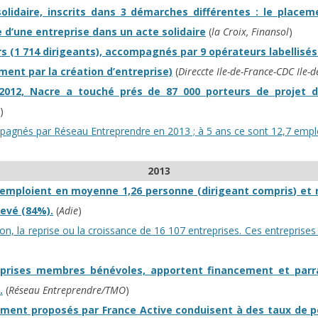
olidaire, inscrits dans 3 démarches différentes : le placem
 d’une entreprise dans un acte solidaire
(
la Croix, Finansol
)
s (1 714 dirigeants), accompagnés par 9 opérateurs labellisés 
nement par la création d’entreprise)
(
Direccte Ile-de-France-CDC Ile-
 2012, Nacre a touché prés de 87 000 porteurs de projet 
)
mpagnés par Réseau Entreprendre en 2013 ; à 5 ans ce sont 12,7 empl
2013
emploient en moyenne 1,26 personne (dirigeant compris) et ré
levé (84%).
(
Adie
)
ion, la reprise ou la croissance de 16 107 entreprises. Ces entrepris
eprises membres bénévoles, apportent financement et parr
.
(
Réseau Entreprendre/TMO
)
ement proposés par France Active conduisent à des taux de p