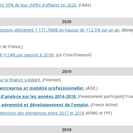
s 50% de leur chiffre d'affaires en 2020.
(
l'Adie
)
2020
ntreprises atteignent 1 171,7Md€ en hausse de +12,5% sur un an.
(
Banqu
 de France,
)
d€ (+24% par rapport à 2018).
(
La Croix/Finansol
)
2019
 la finance solidaire.
(
Finansol
)
entreprise et mobilité professionnelle).
(
ADIE,
)
 d'analyse sur les années 2014-2018.
(
Financement participatif Fra
t pérennité et développement de l'emploi.
(
France Active
)
direction des entreprises entre 2017 et 2018
(
KPMG et FPF
)
2018