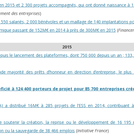
en 2015 et 2 300 projets accompagnés, qui ont donné naissance à 1
ement des entreprises
)
ur 550 salariés, 2 000 bénévoles et un maillage de 140 implantations p
ynamique passant de 152M€ en 2014 à près de 300M€ en 2015
(
Financem
2015
depuis le lancement des plateformes, dont 750 000 depuis un an ; 13
ande majorité des prêts d’honneur en direction d’entreprise, le pl
éficié à 124 400 porteurs de projet pour 85 700 entreprises cr
FA) a distribué 16M€ à 285 projets de l’ESS en 2014, contribuant
, de soutenir la création, la reprise ou le développement de 16 195
ion ou la sauvegarde de 38 466 emplois
(
Initiative France
)