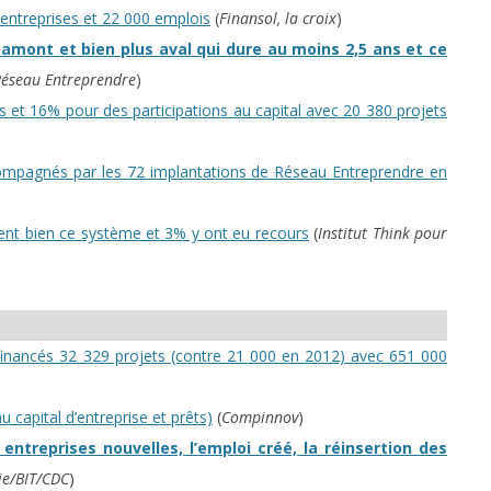
entreprises et 22 000 emplois
(
Finansol, la croix
)
amont et bien plus aval qui dure au moins 2,5 ans et ce
éseau Entreprendre
)
 et 16% pour des participations au capital avec 20 380 projets
mpagnés par les 72 implantations de Réseau Entreprendre en
sent bien ce système et 3% y ont eu recours
(
Institut Think pour
 financés 32 329 projets (contre 21 000 en 2012) avec 651 000
 capital d’entreprise et prêts)
(
Compinnov
)
treprises nouvelles, l’emploi créé, la réinsertion des
ie/BIT/CDC
)