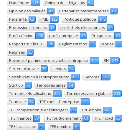
Numérique
175
Opinion des dirigeants
54
Opinion des salariés
42
Partenariat interentreprises
67
Pérennité
63
PME
122
Politique publique
149
Professions libérales
17
profil chefs d’entreprises
34
Profil création
195
profil entreprise
39
Prospective
29
Rapports sur les TPE
26
Reglementation
31
reprise
1
Reprises
95
Revenus / patrimoine des chefs d’entreprise
100
RH
247
Secteur d’activité
39
seniors
24
Sensibilisation à l’entrepreneuriat
139
Services
101
Start up
70
Territoires aidés
54
Territoires/localisations
205
Territoires/vision globale
213
Tourisme
34
TPE chefs d’entreprise
131
TPE comparaison avec l’étranger1
66
TPE emploi
141
TPE finances
73
TPE fonctionnement
61
TPE impact
33
TPE localisation
41
TPE nombre
64