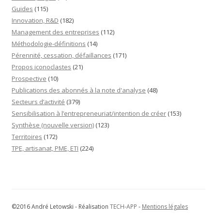
Guides
(115)
Innovation, R&D
(182)
Management des entreprises
(112)
Méthodologie-définitions
(14)
Pérennité, cessation, défaillances
(171)
Propos iconoclastes
(21)
Prospective
(10)
Publications des abonnés à la note d'analyse
(48)
Secteurs d’activité
(379)
Sensibilisation à l’entrepreneuriat/intention de créer
(153)
Synthèse (nouvelle version)
(123)
Territoires
(172)
TPE, artisanat, PME, ETI
(224)
©2016 André Letowski - Réalisation
TECH-APP
-
Mentions légales