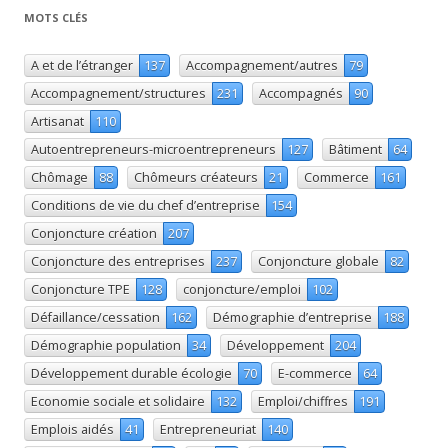
MOTS CLÉS
A et de l’étranger
137
Accompagnement/autres
79
Accompagnement/structures
231
Accompagnés
90
Artisanat
110
Autoentrepreneurs-microentrepreneurs
127
Bâtiment
64
Chômage
88
Chômeurs créateurs
21
Commerce
161
Conditions de vie du chef d’entreprise
154
Conjoncture création
207
Conjoncture des entreprises
237
Conjoncture globale
82
Conjoncture TPE
128
conjoncture/emploi
102
Défaillance/cessation
162
Démographie d’entreprise
188
Démographie population
34
Développement
204
Développement durable écologie
70
E-commerce
64
Economie sociale et solidaire
132
Emploi/chiffres
191
Emplois aidés
41
Entrepreneuriat
140