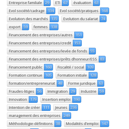
Entreprise familiale
29
ETI
67
évaluation
63
Evol société/cadrage
134
Evol société/pratiques
168
Evolution des marchés
135
Evolution du salariat
74
export
59
femmes
138
Financement des entreprises/autres
151
Financement des entreprises/credit
153
Financement des entreprises/levée de fonds
55
Financement des entreprises/prêts dhonneur/ESS
83
Financement public
160
Fiscalité / social
109
Formation continue
105
Formation initiale
128
formation/entrepreneuriat
48
Forme juridique
63
Fraudes-litiges
56
Immigration
29
Industrie
59
Innovation
179
Insertion emploi
190
Intention de créer
111
Jeunes
236
management des entreprises
249
Méthodologie-définitions
38
Modalités d’emploi
147