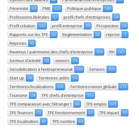
Pérennité
63
PME
122
Politique publique
149
Professions libérales
17
profil chefs d’entreprises
34
Profil création
195
profil entreprise
39
Prospective
29
Rapports sur les TPE
26
Reglementation
31
reprise
1
Reprises
95
Revenus / patrimoine des chefs d’entreprise
100
RH
247
Secteur d’activité
39
seniors
24
Sensibilisation à l’entrepreneuriat
139
Services
101
Start up
70
Territoires aidés
54
Territoires/localisations
205
Territoires/vision globale
213
Tourisme
34
TPE chefs d’entreprise
131
TPE comparaison avec l’étranger1
66
TPE emploi
141
TPE finances
73
TPE fonctionnement
61
TPE impact
33
TPE localisation
41
TPE nombre
64