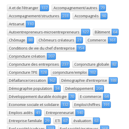
A et de l’étranger
137
Accompagnement/autres
79
Accompagnement/structures
231
Accompagnés
90
Artisanat
110
Autoentrepreneurs-microentrepreneurs
127
Bâtiment
64
Chômage
88
Chômeurs créateurs
21
Commerce
161
Conditions de vie du chef d’entreprise
154
Conjoncture création
207
Conjoncture des entreprises
237
Conjoncture globale
82
Conjoncture TPE
128
conjoncture/emploi
102
Défaillance/cessation
162
Démographie d’entreprise
188
Démographie population
34
Développement
204
Développement durable écologie
70
E-commerce
64
Economie sociale et solidaire
132
Emploi/chiffres
191
Emplois aidés
41
Entrepreneuriat
140
Entreprise familiale
29
ETI
67
évaluation
63
Evol société/cadrage
134
Evol société/pratiques
168