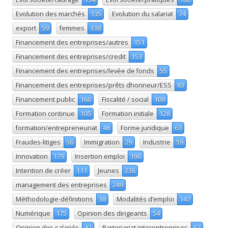
Evolution des marchés
135
Evolution du salariat
74
export
59
femmes
138
Financement des entreprises/autres
151
Financement des entreprises/credit
153
Financement des entreprises/levée de fonds
55
Financement des entreprises/prêts dhonneur/ESS
83
Financement public
160
Fiscalité / social
109
Formation continue
105
Formation initiale
128
formation/entrepreneuriat
48
Forme juridique
63
Fraudes-litiges
56
Immigration
29
Industrie
59
Innovation
179
Insertion emploi
190
Intention de créer
111
Jeunes
236
management des entreprises
249
Méthodologie-définitions
38
Modalités d’emploi
147
Numérique
175
Opinion des dirigeants
54
Opinion des salariés
42
Partenariat interentreprises
67