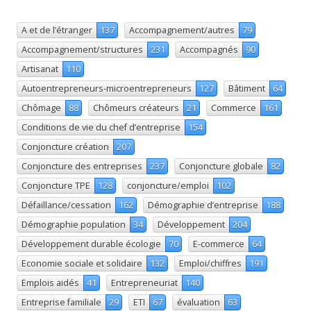
A et de l’étranger
137
Accompagnement/autres
79
Accompagnement/structures
231
Accompagnés
90
Artisanat
110
Autoentrepreneurs-microentrepreneurs
127
Bâtiment
64
Chômage
88
Chômeurs créateurs
21
Commerce
161
Conditions de vie du chef d’entreprise
154
Conjoncture création
207
Conjoncture des entreprises
237
Conjoncture globale
82
Conjoncture TPE
128
conjoncture/emploi
102
Défaillance/cessation
162
Démographie d’entreprise
188
Démographie population
34
Développement
204
Développement durable écologie
70
E-commerce
64
Economie sociale et solidaire
132
Emploi/chiffres
191
Emplois aidés
41
Entrepreneuriat
140
Entreprise familiale
29
ETI
67
évaluation
63