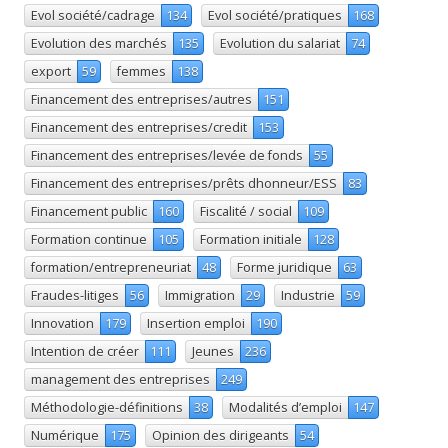
Evol société/cadrage
134
Evol société/pratiques
168
Evolution des marchés
135
Evolution du salariat
74
export
59
femmes
138
Financement des entreprises/autres
151
Financement des entreprises/credit
153
Financement des entreprises/levée de fonds
55
Financement des entreprises/prêts dhonneur/ESS
83
Financement public
160
Fiscalité / social
109
Formation continue
105
Formation initiale
128
formation/entrepreneuriat
48
Forme juridique
63
Fraudes-litiges
56
Immigration
29
Industrie
59
Innovation
179
Insertion emploi
190
Intention de créer
111
Jeunes
236
management des entreprises
249
Méthodologie-définitions
38
Modalités d’emploi
147
Numérique
175
Opinion des dirigeants
54