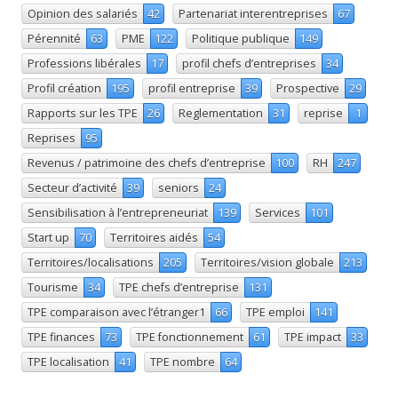
Opinion des salariés
42
Partenariat interentreprises
67
Pérennité
63
PME
122
Politique publique
149
Professions libérales
17
profil chefs d’entreprises
34
Profil création
195
profil entreprise
39
Prospective
29
Rapports sur les TPE
26
Reglementation
31
reprise
1
Reprises
95
Revenus / patrimoine des chefs d’entreprise
100
RH
247
Secteur d’activité
39
seniors
24
Sensibilisation à l’entrepreneuriat
139
Services
101
Start up
70
Territoires aidés
54
Territoires/localisations
205
Territoires/vision globale
213
Tourisme
34
TPE chefs d’entreprise
131
TPE comparaison avec l’étranger1
66
TPE emploi
141
TPE finances
73
TPE fonctionnement
61
TPE impact
33
TPE localisation
41
TPE nombre
64