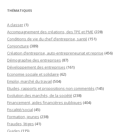
THÉMATIQUES
A classer
(1)
Accompagnement des créations, des TPE et PME
(228)
Conditions de vie du chef d’entreprise, santé
(151)
Conjoncture
(389)
Création d’entreprise, auto-entrepreneuriat et reprise
(456)
Démographie des entreprises
(87)
Développement des entreprises
(161)
Economie sociale et solidaire
(62)
Emploi, marché du travail
(504)
Etudes, rapports et propositions non commentés
(145)
Evolution des marchés, de la société
(238)
Financement, aides financières publiques
(404)
Fiscalité/social
(45)
Formation, jeunes
(238)
Fraudes, litiges
(41)
Guides
(115)