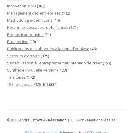
Innovation, R&D
(182)
Management des entreprises
(112)
Méthodologie-définitions
(14)
Pérennité, cessation, défaillances
(171)
Propos iconoclastes
(21)
Prospective
(10)
Publications des abonnés à la note d'analyse
(48)
Secteurs d’activité
(379)
Sensibilisation à l’entrepreneuriat/intention de créer
(153)
Synthèse (nouvelle version)
(123)
Territoires
(172)
TPE, artisanat, PME, ETI
(224)
©2016 André Letowski - Réalisation
TECH-APP
-
Mentions légales
WP Twitter Auto Publish
Powered By :
XYZScripts.com