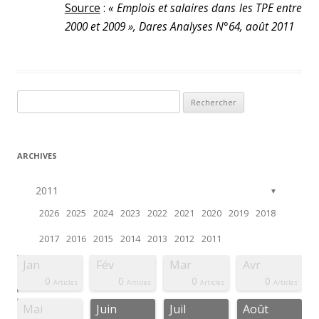
Source
:
« Emplois et salaires dans les TPE entre
2000 et 2009 », Dares Analyses N°64, août 2011
Rechercher :
ARCHIVES
2011
▼
2026
2025
2024
2023
2022
2021
2020
2019
2018
2017
2016
2015
2014
2013
2012
2011
Jan
Fév
Mar
Avr
0
0
0
0
ticle
ticle
ticle
ticle
ticle
ticle
ticle
ticle
ticle
ticle
ticle
ticle
ticle
ticle
ticle
Articles
Articles
Articles
Articles
Mai
Juin
Juil
Août