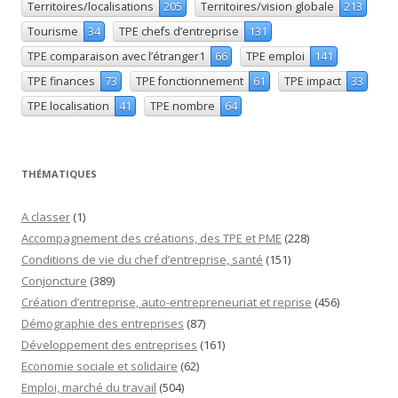
Territoires/localisations
205
Territoires/vision globale
213
Tourisme
34
TPE chefs d’entreprise
131
TPE comparaison avec l’étranger1
66
TPE emploi
141
TPE finances
73
TPE fonctionnement
61
TPE impact
33
TPE localisation
41
TPE nombre
64
THÉMATIQUES
A classer
(1)
Accompagnement des créations, des TPE et PME
(228)
Conditions de vie du chef d’entreprise, santé
(151)
Conjoncture
(389)
Création d’entreprise, auto-entrepreneuriat et reprise
(456)
Démographie des entreprises
(87)
Développement des entreprises
(161)
Economie sociale et solidaire
(62)
Emploi, marché du travail
(504)