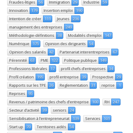
Fraudes-litiges
56
Immigration
29
Industrie
59
Innovation
179
Insertion emploi
190
Intention de créer
111
Jeunes
236
management des entreprises
249
Méthodologie-définitions
38
Modalités d’emploi
147
Numérique
175
Opinion des dirigeants
54
Opinion des salariés
42
Partenariat interentreprises
67
Pérennité
63
PME
122
Politique publique
149
Professions libérales
17
profil chefs d’entreprises
34
Profil création
195
profil entreprise
39
Prospective
29
Rapports sur les TPE
26
Reglementation
31
reprise
1
Reprises
95
Revenus / patrimoine des chefs d’entreprise
100
RH
247
Secteur d’activité
39
seniors
24
Sensibilisation à l’entrepreneuriat
139
Services
101
Start up
70
Territoires aidés
54