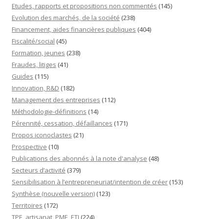
Etudes, rapports et propositions non commentés
(145)
Evolution des marchés, de la société
(238)
Financement, aides financières publiques
(404)
Fiscalité/social
(45)
Formation, jeunes
(238)
Fraudes, litiges
(41)
Guides
(115)
Innovation, R&D
(182)
Management des entreprises
(112)
Méthodologie-définitions
(14)
Pérennité, cessation, défaillances
(171)
Propos iconoclastes
(21)
Prospective
(10)
Publications des abonnés à la note d'analyse
(48)
Secteurs d’activité
(379)
Sensibilisation à l’entrepreneuriat/intention de créer
(153)
Synthèse (nouvelle version)
(123)
Territoires
(172)
TPE, artisanat, PME, ETI
(224)