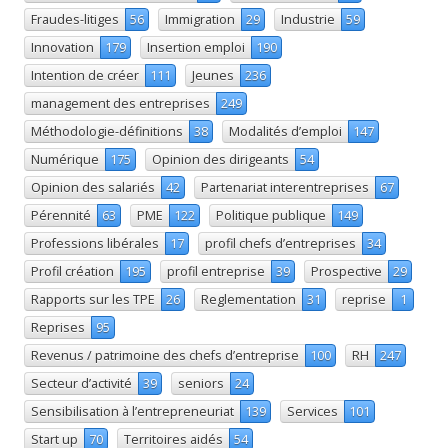
Fraudes-litiges
56
Immigration
29
Industrie
59
Innovation
179
Insertion emploi
190
Intention de créer
111
Jeunes
236
management des entreprises
249
Méthodologie-définitions
38
Modalités d’emploi
147
Numérique
175
Opinion des dirigeants
54
Opinion des salariés
42
Partenariat interentreprises
67
Pérennité
63
PME
122
Politique publique
149
Professions libérales
17
profil chefs d’entreprises
34
Profil création
195
profil entreprise
39
Prospective
29
Rapports sur les TPE
26
Reglementation
31
reprise
1
Reprises
95
Revenus / patrimoine des chefs d’entreprise
100
RH
247
Secteur d’activité
39
seniors
24
Sensibilisation à l’entrepreneuriat
139
Services
101
Start up
70
Territoires aidés
54