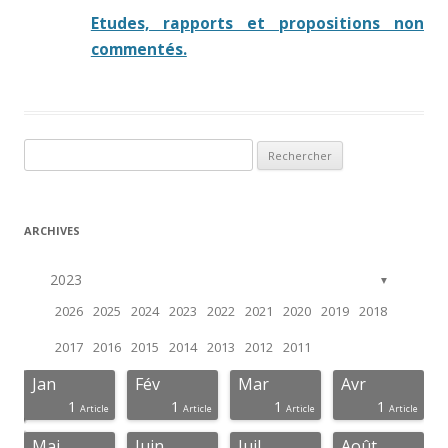
Etudes, rapports et propositions non
commentés.
Rechercher :
ARCHIVES
2023
▼
2026
2025
2024
2023
2022
2021
2020
2019
2018
2017
2016
2015
2014
2013
2012
2011
Jan
Fév
Mar
Avr
1
1
1
1
icles
ticle
ticle
ticle
ticle
ticle
ticle
ticle
ticle
ticle
ticle
ticle
ticle
ticle
ticle
Article
Article
Article
Article
Mai
Juin
Juil
Août