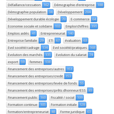
Défaillance/cessation
162
Démographie d’entreprise
188
Démographie population
34
Développement
204
Développement durable écologie
70
E-commerce
64
Economie sociale et solidaire
132
Emploi/chiffres
191
Emplois aidés
41
Entrepreneuriat
140
Entreprise familiale
29
ETI
67
évaluation
63
Evol société/cadrage
134
Evol société/pratiques
168
Evolution des marchés
135
Evolution du salariat
74
export
59
femmes
138
Financement des entreprises/autres
151
Financement des entreprises/credit
153
Financement des entreprises/levée de fonds
55
Financement des entreprises/prêts dhonneur/ESS
83
Financement public
160
Fiscalité / social
109
Formation continue
105
Formation initiale
128
formation/entrepreneuriat
48
Forme juridique
63