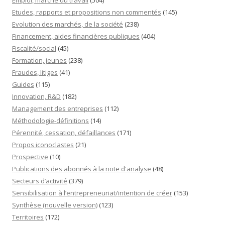
Emploi, marché du travail
(504)
Etudes, rapports et propositions non commentés
(145)
Evolution des marchés, de la société
(238)
Financement, aides financières publiques
(404)
Fiscalité/social
(45)
Formation, jeunes
(238)
Fraudes, litiges
(41)
Guides
(115)
Innovation, R&D
(182)
Management des entreprises
(112)
Méthodologie-définitions
(14)
Pérennité, cessation, défaillances
(171)
Propos iconoclastes
(21)
Prospective
(10)
Publications des abonnés à la note d'analyse
(48)
Secteurs d’activité
(379)
Sensibilisation à l’entrepreneuriat/intention de créer
(153)
Synthèse (nouvelle version)
(123)
Territoires
(172)