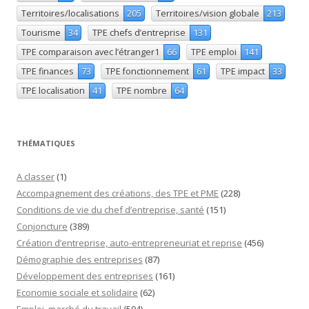
Territoires/localisations
205
Territoires/vision globale
213
Tourisme
34
TPE chefs d’entreprise
131
TPE comparaison avec l’étranger1
66
TPE emploi
141
TPE finances
73
TPE fonctionnement
61
TPE impact
33
TPE localisation
41
TPE nombre
64
THÉMATIQUES
A classer
(1)
Accompagnement des créations, des TPE et PME
(228)
Conditions de vie du chef d’entreprise, santé
(151)
Conjoncture
(389)
Création d’entreprise, auto-entrepreneuriat et reprise
(456)
Démographie des entreprises
(87)
Développement des entreprises
(161)
Economie sociale et solidaire
(62)