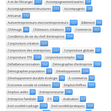
A et de l’étranger
137
Accompagnement/autres
79
Accompagnement/structures
231
Accompagnés
90
Artisanat
110
Autoentrepreneurs-microentrepreneurs
127
Bâtiment
64
Chômage
88
Chômeurs créateurs
21
Commerce
161
Conditions de vie du chef d’entreprise
154
Conjoncture création
207
Conjoncture des entreprises
237
Conjoncture globale
82
Conjoncture TPE
128
conjoncture/emploi
102
Défaillance/cessation
162
Démographie d’entreprise
188
Démographie population
34
Développement
204
Développement durable écologie
70
E-commerce
64
Economie sociale et solidaire
132
Emploi/chiffres
191
Emplois aidés
41
Entrepreneuriat
140
Entreprise familiale
29
ETI
67
évaluation
63
Evol société/cadrage
134
Evol société/pratiques
168