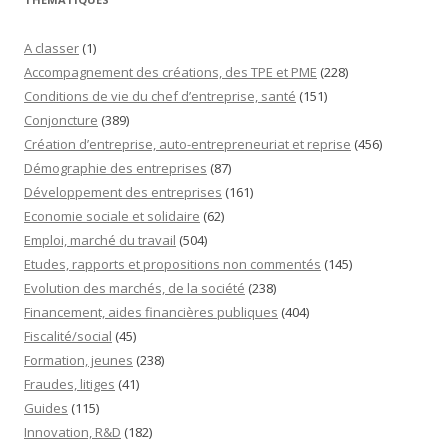
A classer
(1)
Accompagnement des créations, des TPE et PME
(228)
Conditions de vie du chef d’entreprise, santé
(151)
Conjoncture
(389)
Création d’entreprise, auto-entrepreneuriat et reprise
(456)
Démographie des entreprises
(87)
Développement des entreprises
(161)
Economie sociale et solidaire
(62)
Emploi, marché du travail
(504)
Etudes, rapports et propositions non commentés
(145)
Evolution des marchés, de la société
(238)
Financement, aides financières publiques
(404)
Fiscalité/social
(45)
Formation, jeunes
(238)
Fraudes, litiges
(41)
Guides
(115)
Innovation, R&D
(182)