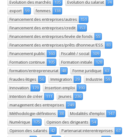
Evolution des marchés
135
Evolution du salariat
74
export
59
femmes
138
Financement des entreprises/autres
151
Financement des entreprises/credit
153
Financement des entreprises/levée de fonds
55
Financement des entreprises/prêts dhonneur/ESS
83
Financement public
160
Fiscalité / social
109
Formation continue
105
Formation initiale
128
formation/entrepreneuriat
48
Forme juridique
63
Fraudes-litiges
56
Immigration
29
Industrie
59
Innovation
179
Insertion emploi
190
Intention de créer
111
Jeunes
236
management des entreprises
249
Méthodologie-définitions
38
Modalités d’emploi
147
Numérique
175
Opinion des dirigeants
54
Opinion des salariés
42
Partenariat interentreprises
67