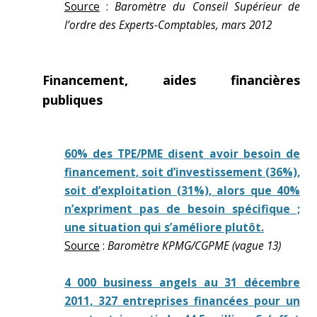
Source
:
Baromètre du Conseil Supérieur de
l’ordre des Experts-Comptables, mars 2012
Financement, aides financières
publiques
60% des TPE/PME disent avoir besoin de
financement, soit d’investissement (36%),
soit d’exploitation (31%), alors que 40%
n’expriment pas de besoin spécifique ;
une situation qui s’améliore plutôt.
Source
:
Baromètre KPMG/CGPME (vague 13)
4 000 business angels au 31 décembre
2011, 327 entreprises financées pour un