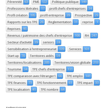
Pérennité
63
PME
122
Politique publique
149
Professions libérales
17
profil chefs d’entreprises
34
Profil création
195
profil entreprise
39
Prospective
29
Rapports sur les TPE
26
Reglementation
31
reprise
1
Reprises
95
Revenus / patrimoine des chefs d’entreprise
100
RH
247
Secteur d’activité
39
seniors
24
Sensibilisation à l’entrepreneuriat
139
Services
101
Start up
70
Territoires aidés
54
Territoires/localisations
205
Territoires/vision globale
213
Tourisme
34
TPE chefs d’entreprise
131
TPE comparaison avec l’étranger1
66
TPE emploi
141
TPE finances
73
TPE fonctionnement
61
TPE impact
33
TPE localisation
41
TPE nombre
64
THÉMATIQUES