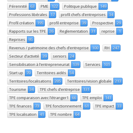
Pérennité
63
PME
122
Politique publique
149
Professions libérales
17
profil chefs d’entreprises
34
Profil création
195
profil entreprise
39
Prospective
29
Rapports sur les TPE
26
Reglementation
31
reprise
1
Reprises
95
Revenus / patrimoine des chefs d’entreprise
100
RH
247
Secteur d’activité
39
seniors
24
Sensibilisation à l’entrepreneuriat
139
Services
101
Start up
70
Territoires aidés
54
Territoires/localisations
205
Territoires/vision globale
213
Tourisme
34
TPE chefs d’entreprise
131
TPE comparaison avec l’étranger1
66
TPE emploi
141
TPE finances
73
TPE fonctionnement
61
TPE impact
33
TPE localisation
41
TPE nombre
64