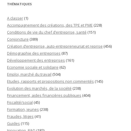
THÉMATIQUES
A classer
(1)
Accompagnement des créations, des TPE et PME
(228)
Conditions de vie du chef d’entreprise, santé
(151)
Conjoncture
(389)
Création d’entreprise, auto-entrepreneuriat et reprise
(456)
Démographie des entreprises
(87)
Développement des entreprises
(161)
Economie sociale et solidaire
(62)
Emploi, marché du travail
(504)
Etudes, rapports et propositions non commentés
(145)
Evolution des marchés, de la société
(238)
Financement, aides financières publiques
(404)
Fiscalité/social
(45)
Formation, jeunes
(238)
Fraudes, litiges
(41)
Guides
(115)
Innovation, R&D
(182)