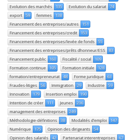
Evolution des marchés
135
Evolution du salariat
74
export
59
femmes
138
Financement des entreprises/autres
151
Financement des entreprises/credit
153
Financement des entreprises/levée de fonds
55
Financement des entreprises/prêts dhonneur/ESS
83
Financement public
160
Fiscalité / social
109
Formation continue
105
Formation initiale
128
formation/entrepreneuriat
48
Forme juridique
63
Fraudes-litiges
56
Immigration
29
Industrie
59
Innovation
179
Insertion emploi
190
Intention de créer
111
Jeunes
236
management des entreprises
249
Méthodologie-définitions
38
Modalités d’emploi
147
Numérique
175
Opinion des dirigeants
54
Opinion des salariés
42
Partenariat interentreprises
67