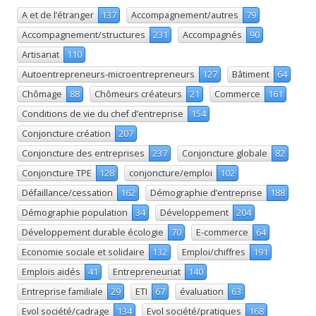
A et de l’étranger
137
Accompagnement/autres
79
Accompagnement/structures
231
Accompagnés
90
Artisanat
110
Autoentrepreneurs-microentrepreneurs
127
Bâtiment
64
Chômage
88
Chômeurs créateurs
21
Commerce
161
Conditions de vie du chef d’entreprise
154
Conjoncture création
207
Conjoncture des entreprises
237
Conjoncture globale
82
Conjoncture TPE
128
conjoncture/emploi
102
Défaillance/cessation
162
Démographie d’entreprise
188
Démographie population
34
Développement
204
Développement durable écologie
70
E-commerce
64
Economie sociale et solidaire
132
Emploi/chiffres
191
Emplois aidés
41
Entrepreneuriat
140
Entreprise familiale
29
ETI
67
évaluation
63
Evol société/cadrage
134
Evol société/pratiques
168