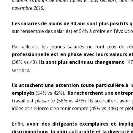
d’administrations de toutes tailles et tous secteurs, dont
novembre 2015.
Les salariés de moins de 30 ans sont plus positifs q
sur l’ensemble des salariés) et 54% à croire en l’évolut
Par ailleurs, les jeunes salariés ne font plus de ré
professionnelle est en phase avec leurs valeurs et
(36% vs 43).
Ils sont plus enclins au changement
: 4
carrière.
Ils attachent une attention toute particulière à l
employés
(54% vs 42%).
Ils recherchent une entrepr
travail est plaisante (58% vs 47%). Ils souhaitent avoi
idées et s’efforce d’en tenir compte (45% vs 34%) et pl
Enfin,
avoir des dirigeants exemplaires et impli
discriminations, la pluri-culturalité et la diversité 