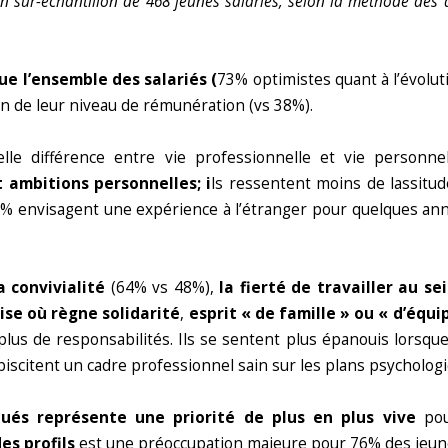
 un sur-échantillon de 468 jeunes salariés, selon la méthode de
ue l’ensemble des salariés (
73% optimistes quant à l’évolut
ion de leur niveau de rémunération (vs 38%).
elle différence entre vie professionnelle et vie personne
 ambitions personnelles; i
ls ressentent moins de lassitud
7% envisagent une expérience à l’étranger pour quelques anné
a convivialité
(64% vs 48%),
la fierté de travailler au se
ise où règne solidarité
,
esprit « de famille » ou « d’équi
r plus de responsabilités. Ils se sentent plus épanouis lorsqu
ébiscitent un cadre professionnel sain sur les plans psycholo
qués représente une priorité de plus en plus vive
pou
des profils
est une préoccupation majeure pour 76% des jeune