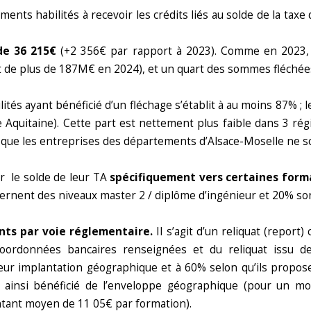
ents habilités à recevoir les crédits liés au solde de la taxe
de 36 215€
(+2 356€ par rapport à 2023). Comme en 2023
 de plus de 187M€ en 2024), et un quart des sommes fléchées
ités ayant bénéficié d’un fléchage s’établit à au moins 87% ; 
Aquitaine). Cette part est nettement plus faible dans 3 régi
it que les entreprises des départements d’Alsace-Moselle ne s
er le solde de leur TA
spécifiquement vers certaines form
rnent des niveaux master 2 / diplôme d’ingénieur et 20% sont
nts par voie réglementaire.
Il s’agit d’un reliquat (repor
coordonnées bancaires renseignées et du reliquat issu 
leur implantation géographique et à 60% selon qu’ils propo
t ainsi bénéficié de l’enveloppe géographique (pour un 
tant moyen de 11 05€ par formation).