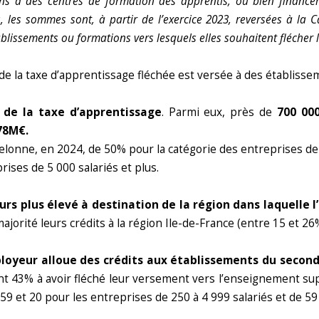
ns à des centres de formation des apprentis, ou bien financer
, les sommes sont, à partir de l’exercice 2023, reversées à la C
blissements ou formations vers lesquels elles souhaitent flécher l
art de la taxe d’apprentissage fléchée est versée à des établi
s de la taxe d’apprentissage
. Parmi eux, près de
700 00
78M€.
chelonne, en 2024, de 50% pour la catégorie des entreprises d
rises de 5 000 salariés et plus.
urs plus élevé à destination de la région dans laquelle 
jorité leurs crédits à la région Ile-de-France (entre 15 et 26
ployeur alloue des crédits aux établissements du second
sont 43% à avoir fléché leur versement vers l’enseignement s
59 et 20 pour les entreprises de 250 à 4 999 salariés et de 59 