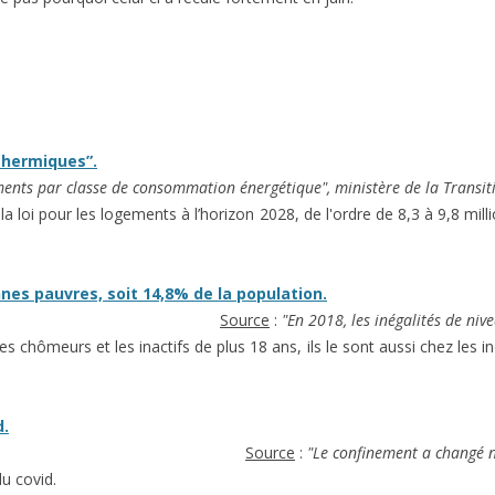
 thermiques”.
ments par classe de consommation énergétique", ministère de la Transit
loi pour les logements à l’horizon 2028, de l'ordre de 8,3 à 9,8 mill
nnes pauvres, soit 14,8% de la population.
Source
:
"En 2018, les inégalités de ni
les chômeurs et les inactifs de plus 18 ans, ils le sont aussi chez les
d.
Source
:
"Le confinement a changé 
u covid.