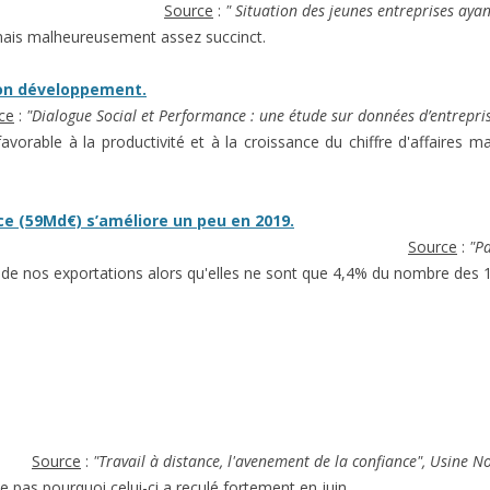
Source
:
" Situation des jeunes entreprises ayan
 mais malheureusement assez succinct.
son développement.
ce
:
"Dialogue Social et Performance : une étude sur données d’entrepr
vorable à la productivité et à la croissance du chiffre d'affaires mais
ce (59Md€) s’améliore un peu en 2019.
Source
:
"P
 de nos exportations alors qu'elles ne sont que 4,4% du nombre des 1
Source
:
"Travail à distance, l'avenement de la confiance", Usine N
ique pas pourquoi celui-ci a reculé fortement en juin.