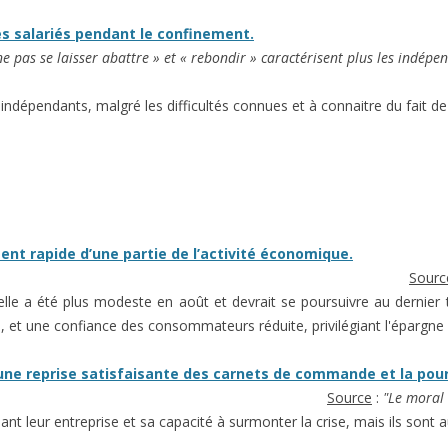
es salariés pendant le confinement.
ne pas se laisser abattre » et « rebondir » caractérisent plus les indé
indépendants, malgré les difficultés connues et à connaitre du fait de 
nt rapide d’une partie de l’activité économique.
Sourc
t, elle a été plus modeste en août et devrait se poursuivre au dernier
s, et une confiance des consommateurs réduite, privilégiant l'épargne 
 une reprise satisfaisante des carnets de commande et la pours
Source
:
"Le moral 
nt leur entreprise et sa capacité à surmonter la crise, mais ils sont 