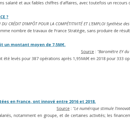
s salarié et aux faibles chiffres d'affaires, avec toutefois un recours di
CE ?
DU CRÉDIT D’IMPÔT POUR LA COMPÉTITIVITÉ ET L’EMPLOI Synthèse des t
omme nombre de travaux de France Stratégie, sans produire de résulta
soit un montant moyen de 7,5M€.
Source
:
"Baromètre EY du 
t été levés pour 387 opérations après 1,95Md€ en 2018 pour 333 opé
tées en France, ont innové entre 2016 et 2018.
Source
:
"Le numérique stimule l’innovat
alariés, notamment en groupe, et de certaines activités; les financem