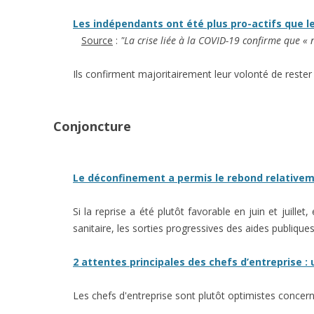
Les indépendants ont été plus pro-actifs que l
Source
:
"La crise liée à la COVID-19 confirme que « 
Ils confirment majoritairement leur volonté de rester 
Conjoncture
Le déconfinement a permis le rebond relativeme
Si la reprise a été plutôt favorable en juin et juille
sanitaire, les sorties progressives des aides publique
2 attentes principales des chefs d’entreprise :
Les chefs d'entreprise sont plutôt optimistes concerna