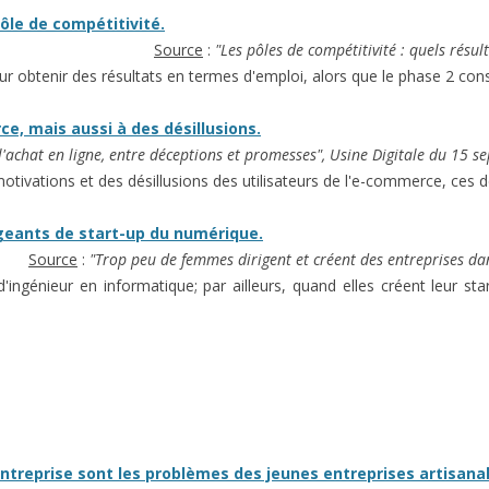
pôle de compétitivité.
Source
:
"Les pôles de compétitivité : quels résu
ur obtenir des résultats en termes d'emploi, alors que le phase 2 co
e, mais aussi à des désillusions.
: l'achat en ligne, entre déceptions et promesses", Usine Digitale du 
motivations et des désillusions des utilisateurs de l'e-commerce, ces 
geants de start-up du numérique.
Source
:
"Trop peu de femmes dirigent et créent des entreprises d
génieur en informatique; par ailleurs, quand elles créent leur sta
entreprise sont les problèmes des jeunes entreprises artisanal