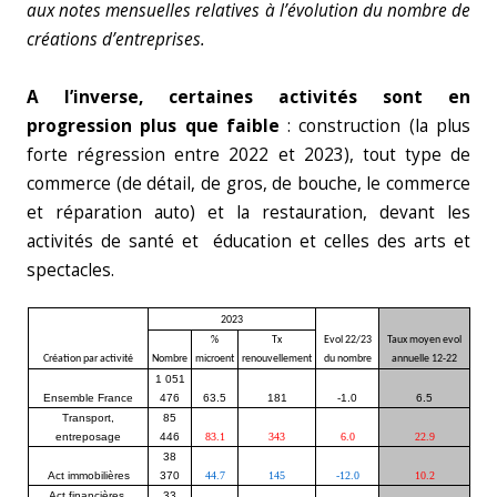
aux notes mensuelles relatives à l’évolution du nombre de
créations d’entreprises.
A l’inverse, certaines activités sont en
progression plus que faible
: construction (la plus
forte régression entre 2022 et 2023), tout type de
commerce (de détail, de gros, de bouche, le commerce
et réparation auto) et la restauration, devant les
activités de santé et éducation et celles des arts et
spectacles.
2023
%
Tx
Evol 22/23
Taux moyen evol
Création par activité
Nombre
microent
renouvellement
du nombre
annuelle 12-22
1 051
Ensemble France
476
63.5
181
-1.0
6.5
Transport,
85
entreposage
446
83.1
343
6.0
22.9
38
Act immobilières
370
44.7
145
-12.0
10.2
Act financières,
33