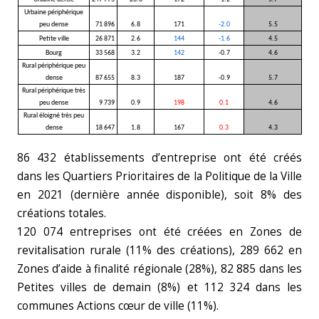
Urbaine périphérique
peu dense
71 896
6.8
171
-2.0
5.5
Petite ville
26 871
2.6
144
-1.6
4.5
Bourg
33 568
3.2
142
-0.7
4.6
Rural périphérique peu
dense
87 655
8.3
187
-0.9
5.7
Rural périphérique très
peu dense
9 739
0.9
198
0.1
4.6
Rural éloigné très peu
dense
18 647
1.8
167
0.3
4.3
86 432 établissements d’entreprise ont été créés
dans les Quartiers Prioritaires de la Politique de la Ville
en 2021 (dernière année disponible), soit 8% des
créations totales.
120 074 entreprises ont été créées en Zones de
revitalisation rurale (11% des créations), 289 662 en
Zones d’aide à finalité régionale (28%), 82 885 dans les
Petites villes de demain (8%) et 112 324 dans les
communes Actions cœur de ville (11%).