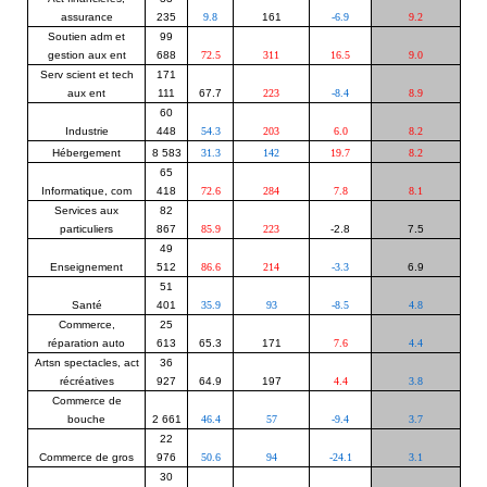
assurance
235
9.8
161
-6.9
9.2
Soutien adm et
99
gestion aux ent
688
72.5
311
16.5
9.0
Serv scient et tech
171
aux ent
111
67.7
223
-8.4
8.9
60
Industrie
448
54.3
203
6.0
8.2
Hébergement
8 583
31.3
142
19.7
8.2
65
Informatique, com
418
72.6
284
7.8
8.1
Services aux
82
particuliers
867
85.9
223
-2.8
7.5
49
Enseignement
512
86.6
214
-3.3
6.9
51
Santé
401
35.9
93
-8.5
4.8
Commerce,
25
réparation auto
613
65.3
171
7.6
4.4
Artsn spectacles, act
36
récréatives
927
64.9
197
4.4
3.8
Commerce de
bouche
2 661
46.4
57
-9.4
3.7
22
Commerce de gros
976
50.6
94
-24.1
3.1
30