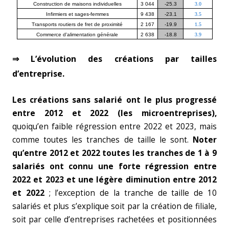
Construction de maisons individuelles
3 044
-25.3
3.0
Infirmiers et sages-femmes
9 438
-23.1
3.5
Transports routiers de fret de proximité
2 167
-19.9
1.5
Commerce d'alimentation générale
2 638
-18.8
3.9
⇒ L’évolution des créations par tailles
d’entreprise.
Les créations sans salarié ont le plus progressé
entre 2012 et 2022 (les microentreprises),
quoiqu’en faible régression entre 2022 et 2023, mais
comme toutes les tranches de taille le sont.
Noter
qu’entre 2012 et 2022 toutes les tranches de 1 à 9
salariés ont connu une forte régression entre
2022 et 2023 et une légère diminution entre 2012
et 2022
; l’exception de la tranche de taille de 10
salariés et plus s’explique soit par la création de filiale,
soit par celle d’entreprises rachetées et positionnées