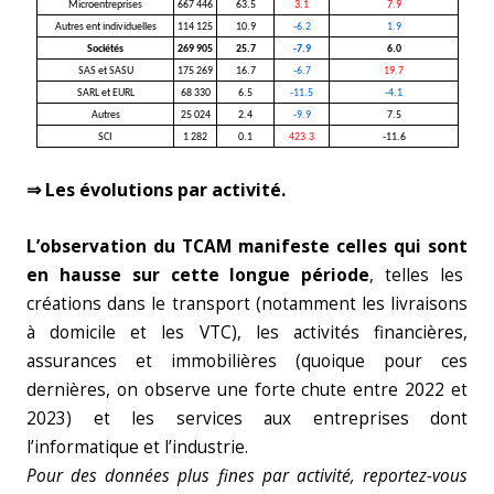
Microentreprises
667 446
63.5
3.1
7.9
Autres ent individuelles
114 125
10.9
-6.2
1.9
Sociétés
269 905
25.7
-7.9
6.0
SAS et SASU
175 269
16.7
-6.7
19.7
SARL et EURL
68 330
6.5
-11.5
-4.1
Autres
25 024
2.4
-9.9
7.5
SCI
1 282
0.1
423.3
-11.6
⇒ Les évolutions par activité.
L’observation du TCAM manifeste celles qui sont
en hausse sur cette longue période
, telles les
créations dans le transport (notamment les livraisons
à domicile et les VTC), les activités financières,
assurances et immobilières (quoique pour ces
dernières, on observe une forte chute entre 2022 et
2023) et les services aux entreprises dont
l’informatique et l’industrie.
Pour des données plus fines par activité, reportez-vous