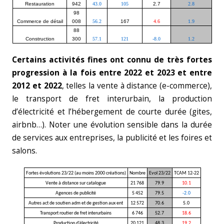
Restauration
942
43.0
105
2.7
2.8
98
Commerce de détail
008
56.2
167
4.6
1.9
88
Construction
300
57.1
121
-8.0
1.2
Certains activités fines ont connu de très fortes
progression à la fois entre 2022 et 2023 et entre
2012 et 2022
, telles la vente à distance (e-commerce),
le transport de fret interurbain, la production
d’électricité et l’hébergement de courte durée (gites,
airbnb…). Noter une évolution sensible dans la durée
de services aux entreprises, la publicité et les foires et
salons.
Fortes évolutions 23/22 (au moins 2000 créations)
Nombre
Evol 23/22
TCAM 12-22
Vente à distance sur catalogue
21 768
79.9
10.1
Agences de publicité
5 452
79.5
-2.0
Autres act de soutien adm et de gestion aux ent
12 572
70.6
5.0
Transport routier de fret interurbains
6 746
52.7
18.6
Production d'électricité
20 121
48.3
19.2