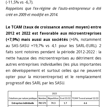
(-11,5% vs -6,7).
Rappelons que l’ex-régime de l’auto-entrepreneur a été
créé en 2009 et modifié en 2014.
Le TCAM (taux de croissance annuel moyen) entre
2012 et 2022 est favorable aux microentreprises
(+7,9%) mais aussi aux sociétés
(+6%, notamment
au SAS-SASU +19,7% vs 4,1 pour les SARL-EURL). 2
faits sont notoires pendant la période 2012-2022 : la
nette hausse des microentreprises au détriment des
autres entreprises individuelles (les plus importantes
en développement et surtout celles qui ne peuvent
opter pour la microentreprise) et le remplacement
progressif des SARL par les SASU.
2023
Créations par nature juridique
Nombre
Répartition
Evol 23/22
TCAM Tx evol annuel 12/22
Entreprises individuelle
781 571
74.3
1.7
6.6