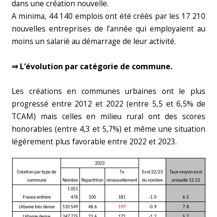
dans une création nouvelle.
A minima, 44 140 emplois ont été créés par les 17 210
nouvelles entreprises de l’année qui employaient au
moins un salarié au démarrage de leur activité.
⇒ L’évolution par catégorie de commune.
Les créations en communes urbaines ont le plus
progressé entre 2012 et 2022 (entre 5,5 et 6,5% de
TCAM) mais celles en milieu rural ont des scores
honorables (entre 4,3 et 5,7%) et même une situation
légérement plus favorable entre 2022 et 2023.
2023
Création par type de
Tx
Evol 22/23
Taux moyen evol
commune
Nombre
Repartition
renouvellement
du nombre
annuelle 12-22
1 051
France entiére
476
100
181
-1.0
6.5
Urbaine très dense
510 549
48.6
197
-0.9
7.8
Urbaine dense
247 775
23.6
172
-1.2
5.7