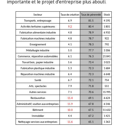
importante et le projet d’entreprise plus abouti.
Secteur
Taux de création
Taux de pérennité
Stock
Transports, entreposage
6.9
81.5
4 195
Activités tertiaires supérieures
9.2
80.4
1 801
Fabrication alimentaire industrie
4.8
78.9
6 910
Fabrication machines industrie
4.8
78.7
922
Enseignement
4.1
78.3
792
Métallurgie industrie
5.0
77.7
3 306
Commerce, réparation automobiles
6.1
76.3
21 841
Travail bois, papier industrie
5.6
73.4
3 023
Fabrication plastique industrie
5.3
72.3
1 684
Réparation machines industrie
6.4
72.3
6 648
Santé
6.7
72.1
754
Arts, spectacles
7.9
71.8
551
Autres services
7.1
70.6
15 995
Restauration
11.4
69.1
6 624
Administratif, soutien aux entreprises
11.9
67.8
6 546
Bâtiment
10.0
67.5
51 632
Immobilier
4.4
67.2
1 421
Nettoyage services aux entreprises
11.6
65.1
1 363