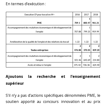
En termes d’exécution :
Execution CP pour travail en M¬
2016
2017
2018
1
PME
709.1
800.47
961.21
Accompagnement des mutations économique et développement de
1
l'emploi
707.88
799.25
959.99
Amélioration de la qualité de l'emploi et des relations du travail
1.22
1.22
1.22
2
2
2
Toutes entreprises
476.88
370.05
839.20
Accompagnement des mutations économique et développement de
2
1
2
l'emploi
101.46
643.69
214.80
Accès et retour à l'emploi
375.42
726.36
624.40
Ajoutons la recherche et l’enseignement
supérieur
S’il n’y a pas d’actions spécifiques dénommées PME, le
soutien apporté au concours innovation et au prix