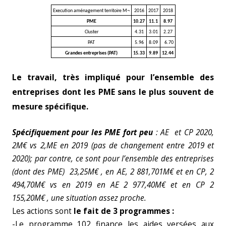
Execution aménagement territoire M¬
2016
2017
2018
PME
10.27
11.1
8.97
Cluster
4.31
3.01
2.27
PAT
5.96
8.09
6.70
Grandes entreprises (PAT)
15.33
9.89
12.44
Le travail, très impliqué pour l’ensemble des
entreprises dont les PME sans le plus souvent de
mesure spécifique.
Spécifiquement pour les PME fort peu
: AE et CP 2020,
2M€ vs 2,ME en 2019 (pas de changement entre 2019 et
2020); par contre, ce sont pour l’ensemble des entreprises
(dont des PME) 23,25M€ , en
AE, 2 881,701M€ et en CP, 2
494,70M€ vs en 2019 en AE 2 977,40M€ et en CP 2
155,20M€ , une situation assez proche.
Les actions sont
le fait de 3 programmes :
-Le programme 102 finance les aides versées aux