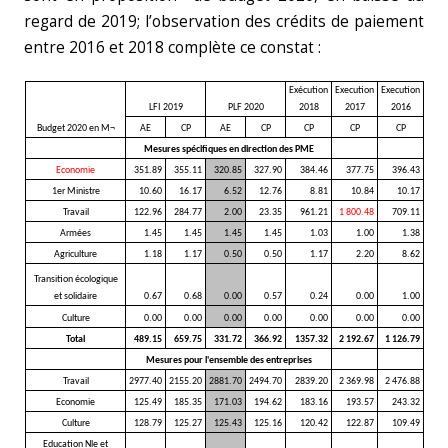
regard de 2019; l’observation des crédits de paiement
entre 2016 et 2018 complète ce constat :
Exécution
Execution
Execution
LFI 2019
PLF 2020
2018
2017
2016
Budget 2020 en M¬
AE
CP
AE
CP
CP
CP
CP
Mesures spécifiques en direction des PME
Economie
351.89
355.11
320.85
327.90
384.46
377.75
396.43
1er Ministre
10.60
16.17
6.52
12.76
8.81
10.84
10.17
Travail
122.96
284.77
2.00
23.35
961.21
1 800.48
709.11
Armées
1.45
1.45
1.45
1.45
1.03
1.00
1.38
Agriculture
1.18
1.17
0.50
0.50
1.17
2.20
8.62
Transition écologique
et solidaire
0.67
0.68
0.00
0.57
0.24
0.00
1.00
Culture
0.00
0.00
0.00
0.00
0.00
0.00
0.00
Total
489.15
659.75
331.72
366.92
1357.32
2 192.67
1 126.79
Mesures pour l'ensemble des entreprises
Travail
2977.40
2155.20
2881.70
2494.70
2839.20
2 369.98
2 476.88
Economie
125.49
185.35
171.03
194.62
183.16
193.57
243.32
Culture
128.79
125.27
125.43
125.16
120.42
122.87
109.49
Education Nle et