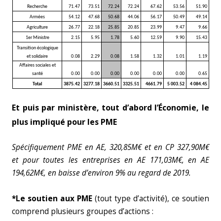
Recherche
71.47
73.51
72.24
72.24
67.62
53.56
51.90
Armées
54.12
47.68
50.68
44.06
56.17
50.49
49.14
Agriculture
26.77
22.18
25.85
20.85
23.99
9.47
9.66
1er Ministre
2.15
5.95
1.78
5.60
12.59
9.90
15.43
Transition écologique
et solidaire
0.08
2.29
0.08
1.58
1.32
1.01
1.19
Affaires sociales et
santé
0.00
0.00
0.00
0.00
0.00
0.00
0.65
Total
3875.42
3277.18
3660.51
3325.51
4661.79
5 003.52
4 084.45
Et puis par ministère, tout d’abord l’Économie, le
plus impliqué pour les PME
Spécifiquement PME en AE, 320,85M€ et en CP 327,90M€
et pour toutes les entreprises en AE 171,03M€, en AE
194,62M€, en baisse d’environ 9% au regard de 2019.
*Le soutien aux PME
(tout type d’activité), ce soutien
comprend plusieurs groupes d’actions :