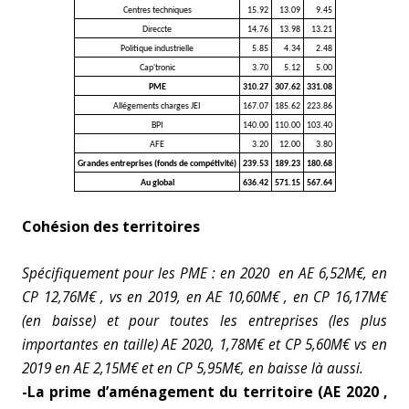
Centres techniques
15.92
13.09
9.45
Direccte
14.76
13.98
13.21
Politique industrielle
5.85
4.34
2.48
Cap'tronic
3.70
5.12
5.00
PME
310.27
307.62
331.08
Allégements charges JEI
167.07
185.62
223.86
BPI
140.00
110.00
103.40
AFE
3.20
12.00
3.80
Grandes entreprises (fonds de compétivité)
239.53
189.23
180.68
Au global
636.42
571.15
567.64
Cohésion des territoires
Spécifiquement pour les PME : en 2020 en AE
6,52M€, en
CP 12,76M€ , vs en 2019, en AE 10,60M€ , en CP 16,17M€
(en baisse) et pour toutes les entreprises (les plus
importantes en taille) AE 2020, 1,78M€ et CP 5,60M€ vs en
2019 en AE 2,15M€ et en CP 5,95M€, en baisse là aussi.
-La prime d’aménagement du territoire (AE 2020 ,