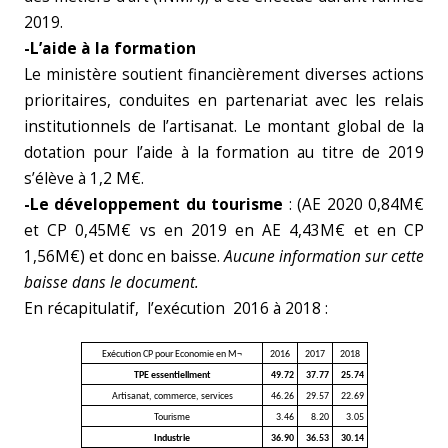
2019.
-L’aide à la formation
Le ministère soutient financièrement diverses actions
prioritaires, conduites en partenariat avec les relais
institutionnels de l’artisanat. Le montant global de la
dotation pour l’aide à la formation au titre de 2019
s’élève à 1,2 M€.
-Le développement du tourisme
: (AE 2020 0,84M€
et CP 0,45M€ vs en 2019 en AE 4,43M€ et en CP
1,56M€) et donc en baisse.
Aucune information sur cette
baisse dans le document.
En récapitulatif, l’exécution 2016 à 2018 :
Exécution CP pour Economie en M¬
2016
2017
2018
TPE essentiellment
49.72
37.77
25.74
Artisanat, commerce, services
46.26
29.57
22.69
Tourisme
3.46
8.20
3.05
Industrie
36.90
36.53
30.14