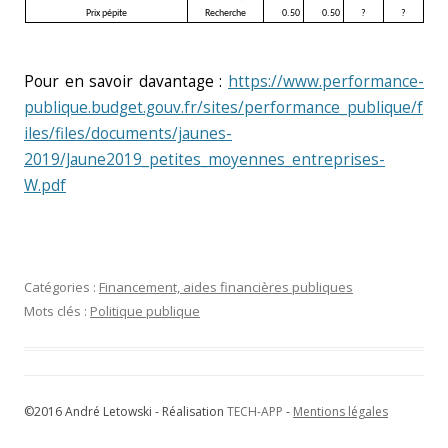
Prix pépite
Recherche
0.50
0.50
?
?
Pour en savoir davantage :
https://www.performance-
publique.budget.gouv.fr/sites/performance_publique/f
iles/files/documents/jaunes-
2019/Jaune2019_petites_moyennes_entreprises-
W.pdf
Catégories :
Financement, aides financières publiques
Mots clés :
Politique publique
©2016 André Letowski - Réalisation
TECH-APP
-
Mentions légales