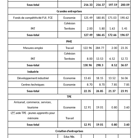
Sous-total
216.33
216.37
197.59
200.09
Grandes entreprises
Fonds de compétitivité FUI, FCE
Economie
125.49
180.85
171.03
190.62
Cohésion
PAT
Territoire
2.00
5.80
1.63
5.45
Sous-total
127.49
186.65
172.66
196.07
PME
Mesures emploi
Travail
122.96
284.77
2.00
23.35
Cohésion
PAT
Territoire
8.00
13.53
6.52
12.72
Sous-total
130.96
298.3
8.52
36.07
Industrie
Développement industriel
Economie
13.65
18.15
13.52
16.06
Centres techniques
Economie
8.70
8.70
7.85
7.85
Sous-total
22.35
26.85
21.37
23.91
TPE
Arrisanat, commerce, services,
tourisme
Economie
12.91
19.01
0.80
3.60
L aide TPE - jeunes apprentis pour
mémoire
Travail
Sous-total
12.91
19.01
0.80
3.60
Création d'entreprises
Educ Nle,