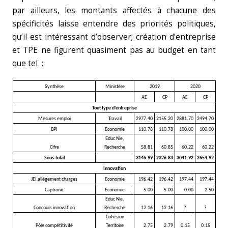
par ailleurs, les montants affectés à chacune des
spécificités laisse entendre des priorités politiques,
qu’il est intéressant d’observer; création d’entreprise
et TPE ne figurent quasiment pas au budget en tant
que tel :
Synthése
Ministére
2019
2020
AE
CP
AE
CP
Tout type d'entreprise
Mesures emploi
Travail
2977.40
2155.20
2881.70
2494.70
BPI
Economie
110.78
110.78
100.00
100.00
Educ Nle,
Cifre
Recherche
58.81
60.85
60.22
60.22
Sous-total
3146.99
2326.83
3041.92
2654.92
Innovation
JEI allégement charges
Economie
196.42
196.42
197.44
197.44
Captronic
Economie
5.00
5.00
0.00
2.50
Educ Nle,
Concours innovation
Recherche
12.16
12.16
?
?
Cohésion
Pôle compétitivité
Territoire
2.75
2.79
0.15
0.15