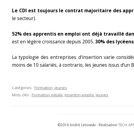
Le CDI est toujours le contrat majoritaire des app
le secteur).
52% des apprentis en emploi ont déjà travaillé dan
est en légère croissance depuis 2005.
30% des lycéens
La typologie des entreprises d’insertion varie consid
moins de 10 salariés, à contrario, les jeunes issus d’un 
Catégories :
Formation, jeunes
Mots clés :
Formation initiale
,
Insertion emploi
,
Jeunes
©2016 André Letowski - Réalisation
TECH-AP