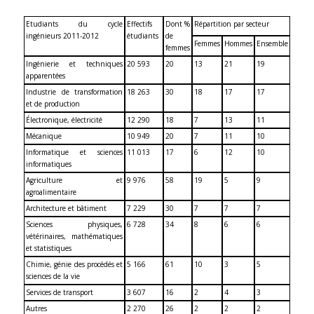
Etudiants du cycle
Effectifs
Dont %
Répartition par secteur
ingénieurs 2011-2012
étudiants
de
Femmes
Hommes
Ensemble
femmes
Ingénierie et techniques
20 593
20
13
21
19
apparentées
Industrie de transformation
18 263
30
18
17
17
et de production
Électronique, électricité
12 290
18
7
13
11
Mécanique
10 949
20
7
11
10
Informatique et sciences
11 013
17
6
12
10
informatiques
Agriculture et
9 976
58
19
5
9
agroalimentaire
Architecture et bâtiment
7 229
30
7
7
7
Sciences physiques,
6 728
34
8
6
6
vétérinaires, mathématiques
et statistiques
Chimie, génie des procédés et
5 166
61
10
3
5
sciences de la vie
Services de transport
3 607
16
2
4
3
Autres
2 270
26
2
2
2