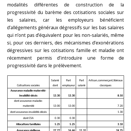
modalités différentes de construction de la
progressivité du barème des cotisations sociales sur
les salaires, car les employeurs bénéficient
d’allégements généraux dégressifs sur les bas salaires
qui n’ont pas d’équivalent pour les non-salariés, même
si, pour ces derniers, des mécanismes d’exonérations
dégressives sur les cotisations famille et maladie ont
récemment permis d’introduire une forme de
progressivité dans le prélèvement.
Salarié
Part
Part
Artisan,commerçant,libéraux
Cotisations sociales
dont
employeur
salarié
classiques
Assurance maladie-maternité-
invalidité-décés
13.30
13.30
8.50
dont assurance-maladie-
maternité
13.00
13.00
7.20
dont assurance-invalidité-décés
1.30
dont CSA
0.30
0.30
Allocations familiales
5.25
5.25
3.10
Assurance vieillesse
27.77
16.46
11.31
24.75