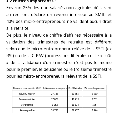
♦ 2 chiffres importants :
Environ 25% des non-salariés non agricoles déclarant
au réel ont déclaré un revenu inférieur au SMIC et
40% des micro-entrepreneurs ne valident aucun droit
à la retraite.
De plus, le niveau de chiffre d’affaires nécessaire à la
validation des trimestres de retraite est différent
selon que le micro-entrepreneur relève de la SSTI (ex
RSI) ou de la CIPAV (professions libérales) et le « coût
» de la validation d’un trimestre n’est pas le même
pour le premier, le deuxième ou le troisième trimestre
pour les micro-entrepreneurs relevant de la SSTI.
Revenus non-salariés 2018
Artisans-commerçants
Prof libérales
Micro-entrepreneurs
Revenu moyen
27 729
63 955
5 630
Revenu médian
17 879
41 719
2 781
1er quartile
5 562
18 674
596
4éme quartile
35 759
77 477
7 946