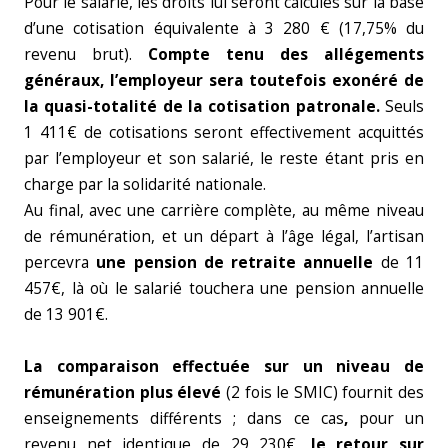
Pour le salarié, les droits lui seront calculés sur la base
d’une cotisation équivalente à 3 280 € (17,75% du
revenu brut).
Compte tenu des allégements
généraux, l’employeur sera toutefois exonéré de
la quasi-totalité de la cotisation patronale.
Seuls
1 411€ de cotisations seront effectivement acquittés
par l’employeur et son salarié, le reste étant pris en
charge par la solidarité nationale.
Au final, avec une carrière complète, au même niveau
de rémunération, et un départ à l’âge légal, l’artisan
percevra
une pension de retraite annuelle
de 11
457€, là où le salarié touchera une pension annuelle
de 13 901€.
La comparaison effectuée sur un niveau de
rémunération plus élevé
(2 fois le SMIC) fournit des
enseignements différents ; dans ce cas
,
pour un
revenu net identique de 29 230€,
le retour sur