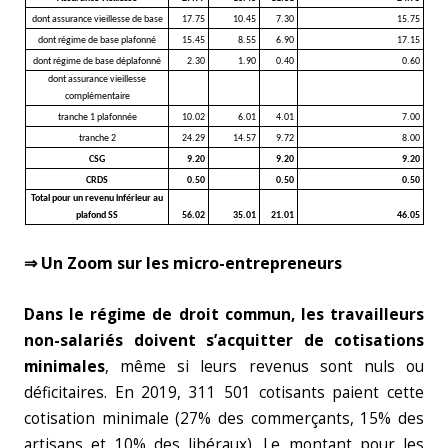
dont assurance vieillesse de base
17.75
10.45
7.30
15.75
dont régime de base plafonné
15.45
8.55
6.90
17.15
dont régime de base déplafonné
2.30
1.90
0.40
0.60
dont assurance vieillesse
complémentaire
tranche 1 plafonnée
10.02
6.01
4.01
7.00
tranche 2
24.29
14.57
9.72
8.00
CSG
9.20
9.20
9.20
CRDS
0.50
0.50
0.50
Total pour un revenu inférieur au
plafond SS
56.02
35.01
21.01
46.05
⇒ Un Zoom sur les micro-entrepreneurs
Dans le régime de droit commun, les travailleurs
non-salariés doivent s’acquitter de cotisations
minimales
, même si leurs revenus sont nuls ou
déficitaires. En 2019, 311 501 cotisants paient cette
cotisation minimale (27% des commerçants, 15% des
artisans et 10% des libéraux). Le montant pour les