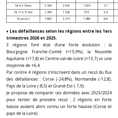
De 6 à 10
ans
5 369
3 659
1 604
3,1
De 11 à 15 ans
2 396
1 528
815
5,4
16 ans et +
3 883
2 274
1 488
8,8
♦
Les défaillances selon les régions entre les 1ers
trimestres 2026 et 2025.
3 régions font état d’une forte évolution : la
Bourgogne Franche-Comté (+15,9%), la Nouvelle
Aquitaine (+17,8) et Centre-val-de-Loire (+13,7) vs une
moyenne de +6,4.
Par contre 4 régions s’inscrivent dans un recul du flux
des défaillances : Corse (-24,8%), Normandie (-12,8),
Pays de la Loire (-8,5) et Grand-Est (-7,9).
Je propose de comparer ces données avec 2025/2024
pour tenter de prendre recul : 2 régions en forte
baisse avaient alors connu un forte hausse (Corse et
pays de la Loire).