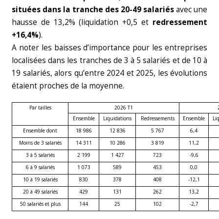
situées dans la tranche des 20-49 salariés
avec une
hausse de 13,2% (liquidation +0,5 et
redressement
+16,4%
).
A noter les baisses d’importance pour les entreprises
localisées dans les tranches de 3 à 5 salariés et de 10 à
19 salariés, alors qu’entre 2024 et 2025, les évolutions
étaient proches de la moyenne.
Par tailles
2026 T1
Ensemble
Liquidations
Redressements
Ensemble
Li
Ensemble dont
18 986
12 836
5 767
6,4
Moins de 3 salariés
14 311
10 286
3 819
11,2
3 à 5 salariés
2 199
1 427
723
-9,6
6 à 9 salariés
1 073
589
453
0,0
10 à 19 salariés
830
378
408
-12,1
20 à 49 salariés
429
131
262
13,2
50 salariés et plus
144
25
102
-2,7