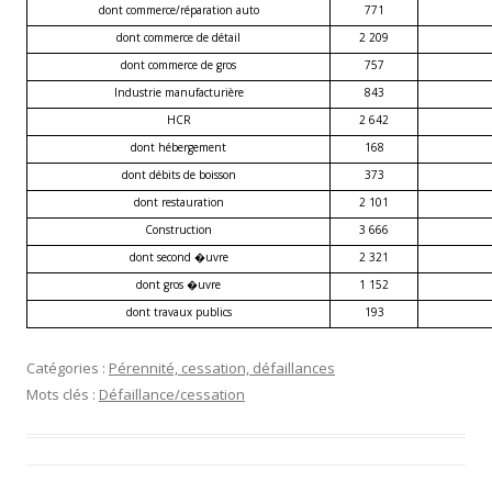
dont commerce/réparation auto
771
dont commerce de détail
2 209
dont commerce de gros
757
Industrie manufacturière
843
HCR
2 642
dont hébergement
168
dont débits de boisson
373
dont restauration
2 101
Construction
3 666
dont second �uvre
2 321
dont gros �uvre
1 152
dont travaux publics
193
Catégories :
Pérennité, cessation, défaillances
Mots clés :
Défaillance/cessation