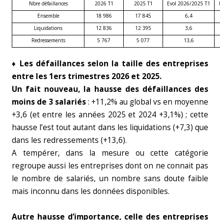
Nbre défaillances
2026 T1
2025 T1
Evol 2026/2025 T1
Ensemble
18 986
17 845
6,4
Liquidations
12 836
12 395
3,6
Redressements
5 767
5 077
13,6
♦ Les défaillances selon la taille des entreprises
entre les 1ers trimestres 2026 et 2025.
Un fait nouveau, la hausse des défaillances des
moins de 3 salariés
: +11,2% au global vs en moyenne
+3,6 (et entre les années 2025 et 2024 +3,1%) ; cette
hausse l’est tout autant dans les liquidations (+7,3) que
dans les redressements (+13,6).
A tempérer, dans la mesure ou cette catégorie
regroupe aussi les entreprises dont on ne connait pas
le nombre de salariés, un nombre sans doute faible
mais inconnu dans les données disponibles.
Autre hausse d’importance, celle des entreprises