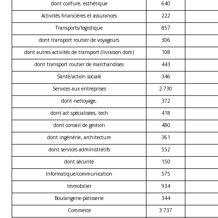
dont coiffure, esthétique
640
Activités financiéres et assurances
222
Transports/logistique
857
dont transport routier de voyageurs
306
dont autres activités de transport (livraison dom)
108
dont transport routier de marchandises
443
Santé/action sociale
346
Services aux entreprises
2 730
dont nettoyage,
372
dont act spécialisées, tech
418
dont conseil de gestion
480
dont ingénérie, architecture
361
dont services administratifs
552
dont sécurité
150
Informatique/communication
575
Immobilier
934
Boulangerie-pâtisserie
344
Commerce
3 737