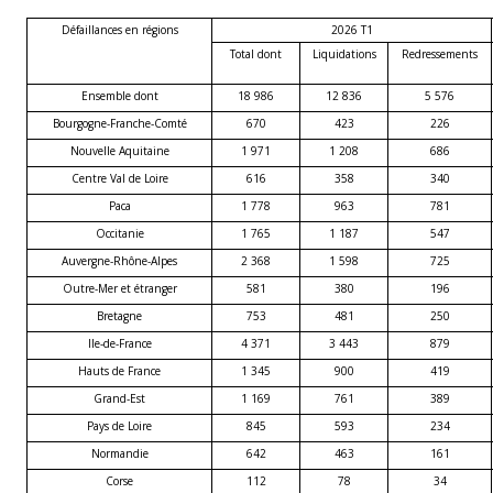
Défaillances en régions
2026 T1
Total dont
Liquidations
Redressements
Ensemble dont
18 986
12 836
5 576
Bourgogne-Franche-Comté
670
423
226
Nouvelle Aquitaine
1 971
1 208
686
Centre Val de Loire
616
358
340
Paca
1 778
963
781
Occitanie
1 765
1 187
547
Auvergne-Rhône-Alpes
2 368
1 598
725
Outre-Mer et étranger
581
380
196
Bretagne
753
481
250
Ile-de-France
4 371
3 443
879
Hauts de France
1 345
900
419
Grand-Est
1 169
761
389
Pays de Loire
845
593
234
Normandie
642
463
161
Corse
112
78
34