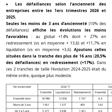
♦
Les défaillances selon l’ancienneté des
entreprises entre les 1ers trimestres 2026 et
2025.
Seules les moins de 3 ans d’ancienneté
(10% des
défaillances)
affiche les évolutions les moins
favorables
: au global +14% dont + 27% en
redressement (vs en moyenne + 13,6) et +11,7% en
liquidation (vs en moyenne +3,6).
Ajoutons celles
situées dans la tranche des plus de 16 ans
(
20,5%
des défaillances
)
en redressement (+17%).
Dans
ces 2 tranches de taille l’évolution 2024-2025 était du
même ordre, quoique plus modeste.
Par ancienneté
2026 T1
Ev
Ensemble
Liquidations
Redressements
Ensemble
L
Ensemble dont
18 986
12 836
5 767
6,4
Moins de 3 ans
1 961
1 537
409
14,0
De 3 à 5 ans
5 377
3 838
1 451
6,0