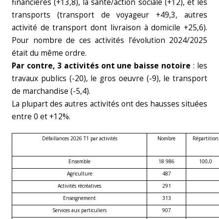
financières (+13,8), la santé/action sociale (+12), et les
transports (transport de voyageur +49,3, autres
activité de transport dont livraison à domicile +25,6).
Pour nombre de ces activités l’évolution 2024/2025
était du même ordre.
Par contre, 3 activités ont une baisse notoire
: les
travaux publics (-20), le gros oeuvre (-9), le transport
de marchandise (-5,4).
La plupart des autres activités ont des hausses situées
entre 0 et +12%.
Défaillances 2026 T1 par activités
Nombre
Répartition
Ensemble
18 986
100,0
Agriculture
487
Activités récréatives
291
Enseignement
313
Services aux particuliers
907