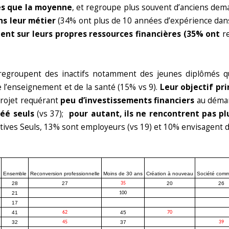
és que la moyenne
, et regroupe plus souvent d’anciens de
s leur métier
(34% ont plus de 10 années d’expérience dans l
ent sur leurs propres ressources financières (35% ont
re
egroupent des inactifs notamment des jeunes diplômés qu
e l’enseignement et de la santé (15% vs 9).
Leur objectif pri
rojet requérant
peu d’investissements financiers
au démar
réé seuls
(vs 37);
pour
autant, ils ne rencontrent pas pl
ratives Seuls, 13% sont employeurs (vs 19) et 10% envisagent
Ensemble
Reconversion professionnelle
Moins de 30 ans
Création à nouveau
Société comm
28
27
35
20
26
21
100
17
41
62
45
70
32
45
37
39