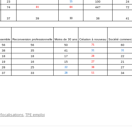
23
15
100
24
74
81
84
44?
72
37
39
30
38
41
nsemble
Reconversion professionnelle
Moins de 30 ans
Création à nouveau
Société commerci
56
56
50
75
60
38
35
41
31
31
18
18
17
28
22
19
16
15
27
21
28
25
22
38
27
37
33
28
51
34
/localisations
,
TPE emploi