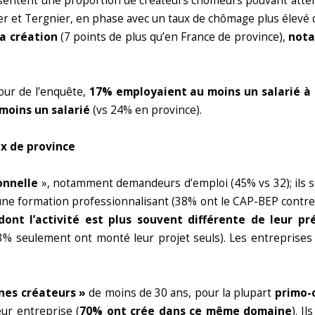
sentent une proportion de créateurs chômeurs pouvant attei
er et Tergnier, en phase avec un taux de chômage plus élevé 
la création
(7 points de plus qu’en France de province),
nota
jour de l’enquête,
17% employaient au moins un salarié à 
moins un salarié
(vs 24% en province).
ux de province
onnelle
», notamment demandeurs d’emploi (45% vs 32); ils s
d’une formation professionnalisant (38% ont le CAP-BEP contr
dont l’activité est plus souvent différente de leur p
3% seulement ont monté leur projet seuls). Les entreprises
nes créateurs »
de moins de 30 ans, pour la plupart
primo-
eur entreprise (
70% ont crée dans ce même domaine
). I