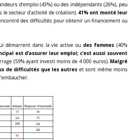
mandeurs d’emploi (43%) ou des indépendants (26%), peu
e secteur d’activité de création).
41% ont monté leur
ncontré des difficultés pour obtenir un financement ou
i démarrent dans la vie active ou
des femmes
(40%
ncipal est d’assurer leur emploi; c’est aussi souvent
rage (59% ayant investi moins de 4 000 euros).
Malgré
us de difficultés que les autres
et sont même moins
 d’embaucher.
erciale
Artisan
Rupture d'inactivité
19
40
14
41
100
24
40
43