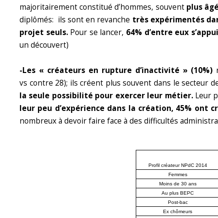
majoritairement constitué d’hommes, souvent
plus âg
diplômés: ils sont en revanche
très expérimentés dan
projet seuls.
Pour se lancer,
64% d’entre eux s’appui
un découvert)
-Les « créateurs en rupture d’inactivité » (10%)
r
vs contre 28); ils créent plus souvent dans le secteur d
la seule possibilité pour exercer leur métier.
Leur p
leur peu d’expérience dans la création, 45% ont c
nombreux à devoir faire face à des difficultés administ
Profil créateur NPdC 2014
Femmes
Moins de 30 ans
Au plus BEPC
Post-bac
Ex chômeurs