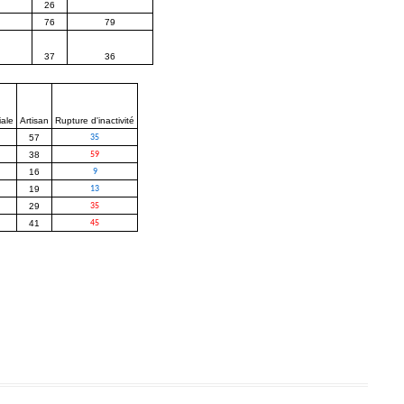
26
76
79
37
36
ale
Artisan
Rupture d'inactivité
57
35
38
59
16
9
19
13
29
35
41
45