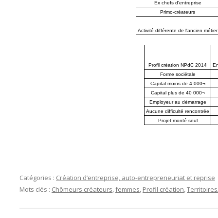
Ex chefs d'entreprise
Primo-créateurs
Activité différente de l'ancien métier
Profil création NPdC 2014
E
Forme sociétale
Capital moins de 4 000¬
Capital plus de 40 000¬
Employeur au démarrage
Aucune difficulté rencontrée
Projet monté seul
Catégories :
Création d’entreprise, auto-entrepreneuriat et reprise
Mots clés :
Chômeurs créateurs
,
femmes
,
Profil création
,
Territoires