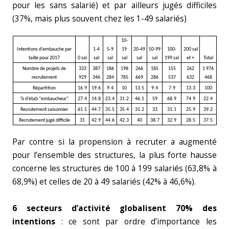
pour les sans salarié) et par ailleurs jugés difficiles
(37%, mais plus souvent chez les 1-49 salariés)
10-
Intentions d'embauche par
1-4
5-9
19
20-49
50-99
100-
200 sal
taille pour 2017
0 sal
sal
sal
sal
sal
sal
199 sal
et +
Total
Nombre de projets de
333
387
186
198
266
185
155
262
1 976
recrutement
929
346
284
785
669
286
537
632
468
Répartition
16.9
19.6
9.4
10
13.5
9.4
7.9
13.3
100
% d'étab "embaucheur"
27.4
14.8
23.4
31.2
46.1
59
68.9
74.9
22.4
Recrutement saisonnier
61.5
44.7
35.5
35.4
31.2
33
31.1
25.9
39.2
Recrutement jugé difficile
31
42.9
44.6
42.3
40
38.7
32.9
28.5
37.5
Par contre si la propension à recruter a augmenté
pour l’ensemble des structures, la plus forte hausse
concerne les structures de 100 à 199 salariés (63,8% à
68,9%) et celles de 20 à 49 salariés (42% à 46,6%).
6 secteurs d’activité globalisent 70% des
intentions
: ce sont par ordre d’importance les