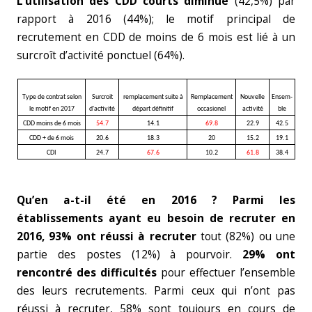
L’utilisation des CDD courts diminue
(42,5%) par
rapport à 2016 (44%); le motif principal de
recrutement en CDD de moins de 6 mois est lié à un
surcroît d’activité ponctuel (64%).
Type de contrat selon
Surcroit
remplacement suite à
Remplacement
Nouvelle
Ensem-
le motif en 2017
d'activité
départ définitif
occasionel
activité
ble
CDD moins de 6 mois
54.7
14.1
69.8
22.9
42.5
CDD + de 6 mois
20.6
18.3
20
15.2
19.1
CDI
24.7
67.6
10.2
61.8
38.4
Qu’en a-t-il été en 2016 ?
Parmi les
établissements ayant eu besoin de recruter en
2016, 93% ont réussi à recruter
tout (82%) ou une
partie des postes (12%) à pourvoir.
29% ont
rencontré des difficultés
pour effectuer l’ensemble
des leurs recrutements. Parmi ceux qui n’ont pas
réussi à recruter, 58% sont toujours en cours de