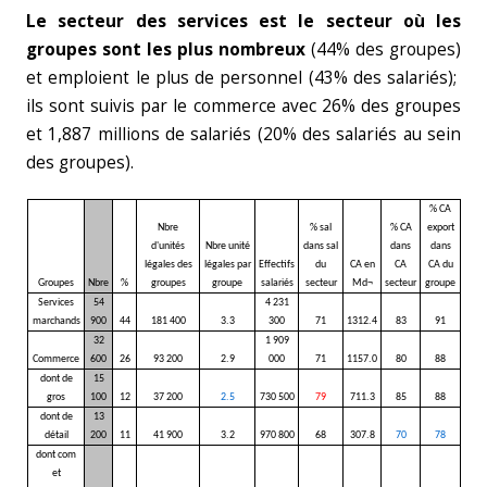
Le secteur des services est le secteur où les
groupes sont les plus nombreux
(44% des groupes)
et emploient le plus de personnel (43% des salariés);
ils sont suivis par le commerce avec 26% des groupes
et 1,887 millions de salariés (20% des salariés au sein
des groupes).
% CA
Nbre
% sal
% CA
export
d'unités
Nbre unité
dans sal
dans
dans
légales des
légales par
Effectifs
du
CA en
CA
CA du
Groupes
Nbre
%
groupes
groupe
salariés
secteur
Md¬
secteur
groupe
Services
54
4 231
marchands
900
44
181 400
3.3
300
71
1312.4
83
91
32
1 909
Commerce
600
26
93 200
2.9
000
71
1157.0
80
88
dont de
15
gros
100
12
37 200
2.5
730 500
79
711.3
85
88
dont de
13
détail
200
11
41 900
3.2
970 800
68
307.8
70
78
dont com
et