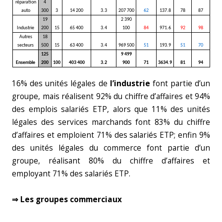
réparation
4
auto
300
3
14 200
3.3
207 700
62
137.8
78
87
19
2 390
Industrie
200
15
65 400
3.4
100
84
971.6
92
98
Autres
18
secteurs
500
15
63 400
3.4
969 500
51
193.9
51
70
125
9 499
Ensemble
200
100
403 400
3.2
900
71
3634.9
81
94
16% des unités légales de
l’industrie
font partie d’un
groupe, mais réalisent 92% du chiffre d’affaires et 94%
des emplois salariés ETP, alors que 11% des unités
légales des services marchands font 83% du chiffre
d’affaires et emploient 71% des salariés ETP; enfin 9%
des unités légales du commerce font partie d’un
groupe, réalisant 80% du chiffre d’affaires et
employant 71% des salariés ETP.
⇒ Les groupes commerciaux