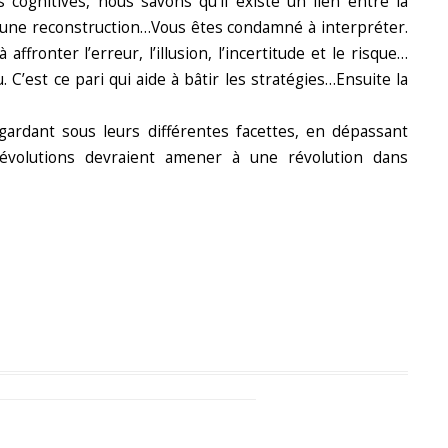
 cognitives, nous savons qu’il existe un lien entre la
d’une reconstruction…Vous êtes condamné à interpréter.
ronter l’erreur, l’illusion, l’incertitude et le risque…
 C’est ce pari qui aide à bâtir les stratégies…Ensuite la
egardant sous leurs différentes facettes, en dépassant
 révolutions devraient amener à une révolution dans