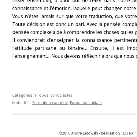
tisser ensemble), a pour but de relier dans notre per
connaissance et l’émotion, laquelle peut changer notr
Vous n’êtes jamais sur que votre traduction, que votre 
Toute décision est donc un pari. Avec la pensée complexe
pensée complexe aide à comprendre les choses ou les ge
Il conviendrait d’enseigner la connaissance pertinent
l’attitude partisane ou binaire… Ensuite, il est i
l’enseignement….Nous devons réfléchir alors que nou
Catégories :
Propos iconoclastes
Mots clés :
Formation continue
,
Formation initiale
©2016 André Letowski - Réalisation
TECH-AP