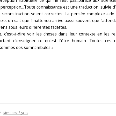
ception habituelle ce qui ne l’est pas….Grâce aux sciences
e perception…Toute connaissance est une traduction, suivie 
reconstruction soient correctes…La pensée complexe aide à aff
, on sait que l’inattendu arrive aussi souvent que l’attendu.
ns sous leurs différentes facettes.
e, c’est-à-dire voir les choses dans leur contexte en les r
mportant d’enseigner ce qu’est l’être humain. Toutes ces
s sommes des somnambules »
P
-
Mentions légales