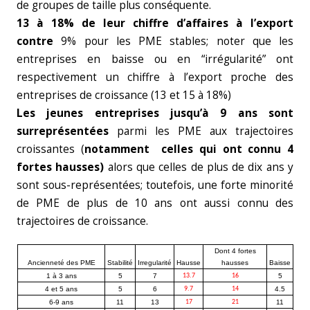
de groupes de taille plus conséquente.
13 à 18% de leur chiffre d’affaires à l’export
contre
9% pour les PME stables; noter que les
entreprises en baisse ou en “irrégularité” ont
respectivement un chiffre à l’export proche des
entreprises de croissance (13 et 15 à 18%)
Les jeunes entreprises jusqu’à 9 ans sont
surreprésentées
parmi les PME aux trajectoires
croissantes (
notamment celles qui ont connu 4
fortes hausses)
alors que celles de plus de dix ans y
sont sous-représentées; toutefois, une forte minorité
de PME de plus de 10 ans ont aussi connu des
trajectoires de croissance.
Dont 4 fortes
Ancienneté des PME
Stabilité
Irregularité
Hausse
hausses
Baisse
1 à 3 ans
5
7
13.7
16
5
4 et 5 ans
5
6
9.7
14
4.5
6-9 ans
11
13
17
21
11