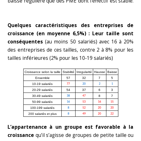
baisse régulière que des PME dont l’effectif est stable.
Quelques caractéristiques des entreprises de
croissance (en moyenne 6,5%) :
Leur taille sont
conséquentes
(au moins 50 salariés) avec 16 à 20%
des entreprises de ces tailles, contre 2 à 8% pour les
tailles inférieures (2% pour les 10-19 salariés)
Croissance selon la taille
Stabilité
Irregularité
Hausse
Baisse
Ensemble
57
32
7
5
10-19 salariés
77
20
2
1
20-29 salariés
54
37
6
3
30-49 salariés
38
47
8
7
50-99 salariés
16
53
16
15
100-199 salariés
8
52
20
20
200 salariés et plus
8
49
20
22
L’appartenance à un groupe est favorable à la
croissance
qu’il s’agisse de groupes de petite taille ou