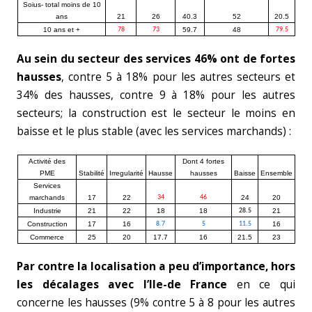
Soius- total moins de 10
ans
21
26
40.3
52
20.5
10 ans et +
78
73
59.7
48
79.5
Au sein du secteur des services 46% ont de fortes
hausses
, contre 5 à 18% pour les autres secteurs et
34% des hausses, contre 9 à 18% pour les autres
secteurs; la construction est le secteur le moins en
baisse et le plus stable (avec les services marchands) :
Activité des
Dont 4 fortes
PME
Stabilité
Irregularité
Hausse
hausses
Baisse
Ensemble
Services
marchands
17
22
34
46
24
20
Industrie
21
22
18
18
28.5
21
Construction
17
16
8.7
5
11.5
16
Commerce
25
20
17.7
16
21.5
23
Par contre la localisation a peu d’importance, hors
les décalages avec l’Ile-de France
en ce qui
concerne les hausses (9% contre 5 à 8 pour les autres