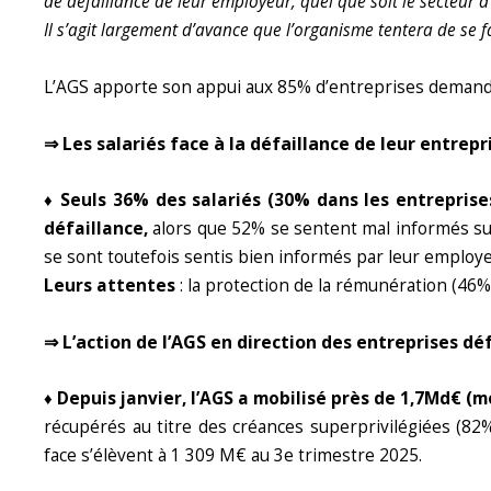
de défaillance de leur employeur, quel que soit le secteur d’ac
Il s’agit largement d’avance que l’organisme tentera de se 
L’AGS apporte son appui aux 85% d’entreprises demandeu
⇒ Les salariés face à la défaillance de leur entrepr
♦ Seuls 36% des salariés (30% dans les entreprises
défaillance,
alors que 52% se sentent mal informés sur l
se sont toutefois sentis bien informés par leur employe
Leurs attentes
: la protection de la rémunération (46%),
⇒ L’action de l’AGS en direction des entreprises déf
♦ Depuis janvier, l’AGS a mobilisé près de 1,7Md€ (m
récupérés au titre des créances superprivilégiées (82%
face s’élèvent à 1 309 M€ au 3e trimestre 2025.