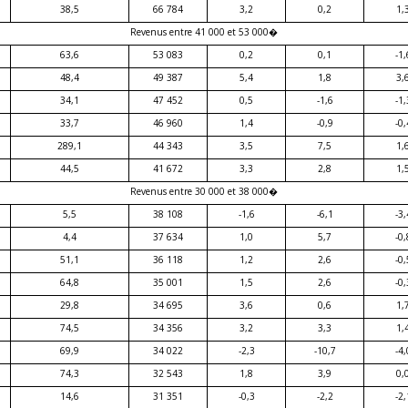
38,5
66 784
3,2
0,2
1,
Revenus entre 41 000 et 53 000�
63,6
53 083
0,2
0,1
-1,
48,4
49 387
5,4
1,8
3,
34,1
47 452
0,5
-1,6
-1,
33,7
46 960
1,4
-0,9
-0,
289,1
44 343
3,5
7,5
1,
44,5
41 672
3,3
2,8
1,
Revenus entre 30 000 et 38 000�
5,5
38 108
-1,6
-6,1
-3,
4,4
37 634
1,0
5,7
-0,
51,1
36 118
1,2
2,6
-0,
64,8
35 001
1,5
2,6
-0,
29,8
34 695
3,6
0,6
1,
74,5
34 356
3,2
3,3
1,
69,9
34 022
-2,3
-10,7
-4,
74,3
32 543
1,8
3,9
0,
14,6
31 351
-0,3
-2,2
-2,