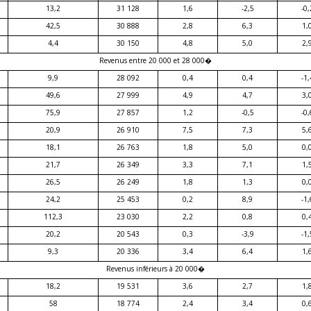
13,2
31 128
1,6
-2,5
-0,
42,5
30 888
2,8
6,3
1,
4,4
30 150
4,8
5,0
2,
Revenus entre 20 000 et 28 000�
9,9
28 092
0,4
0,4
-1,
49,6
27 999
4,9
4,7
3,
75,9
27 857
1,2
-0,5
-0,
20,9
26 910
7,5
7,3
5,
18,1
26 763
1,8
5,0
0,
21,7
26 349
3,3
7,1
1,
26,5
26 249
1,8
1,3
0,
24,2
25 453
0,2
8,9
-1,
112,3
23 030
2,2
0,8
0,
20,2
20 543
0,3
-3,9
-1,
9,3
20 336
3,4
6,4
1,
Revenus inférieurs à 20 000�
18,2
19 531
3,6
2,7
1,
58
18 774
2,4
3,4
0,