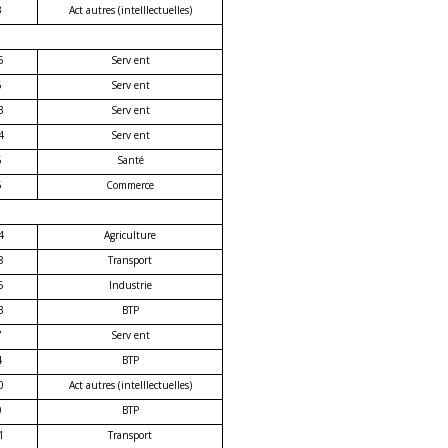
3
Act autres (intelllectuelles)
6
Serv ent
6
Serv ent
3
Serv ent
4
Serv ent
6
Santé
5
Commerce
4
Agriculture
8
Transport
5
Industrie
3
BTP
7
Serv ent
4
BTP
0
Act autres (intelllectuelles)
0
BTP
1
Transport