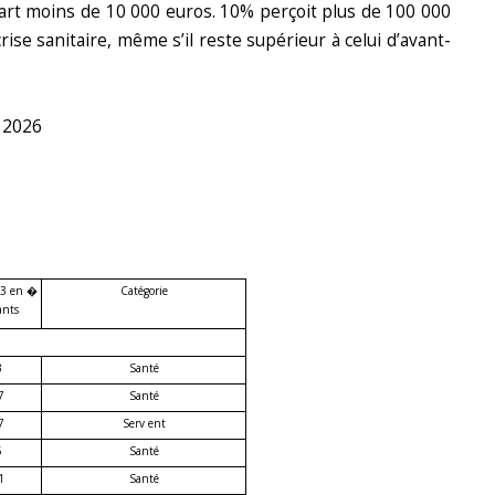
uart moins de 10 000 euros. 10% perçoit plus de 100 000
rise sanitaire, même s’il reste supérieur à celui d’avant-
l 2026
23 en �
Catégorie
ants
3
Santé
7
Santé
7
Serv ent
5
Santé
1
Santé