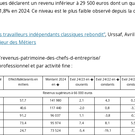
iques déclarent un revenu inférieur à 29 500 euros dont un q
1,8% en 2024. Ce niveau est le plus faible observé depuis la c
 travailleurs indépendants classiques rebondit”
, Urssaf, Avri
rieur des Métiers
tag/revenus-patrimoine-des-chefs-d-entreprise/
fessionnel et par activité fine :
é
Effectifs
déclarants en
Montant 2024
Evol 24/23 en �
Evol 24/22 en �
Evol 24/
milliers
en �
courants
constants
const
Revenus supérieurs à 66 000 euros
57,7
141 980
2,1
4,3
0,
40,6
117 440
-2,0
0,8
-3,
91,2
96 037
1,1
-3,8
-0,
73,4
95 974
7,4
8,1
5,
24,7
73 524
-5,4
-19,1
-7,