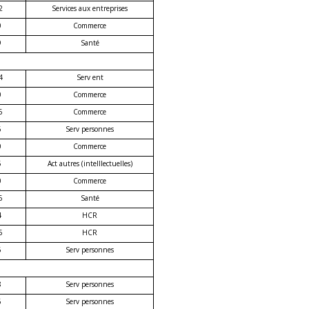
2
Services aux entreprises
0
Commerce
9
Santé
4
Serv ent
0
Commerce
6
Commerce
6
Serv personnes
0
Commerce
5
Act autres (intelllectuelles)
0
Commerce
6
Santé
4
HCR
5
HCR
6
Serv personnes
8
Serv personnes
6
Serv personnes