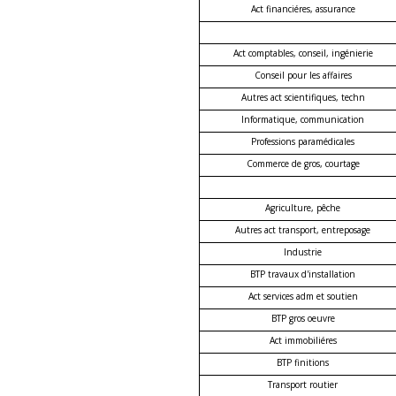
Act financiéres, assurance
Act comptables, conseil, ingénierie
Conseil pour les affaires
Autres act scientifiques, techn
Informatique, communication
Professions paramédicales
Commerce de gros, courtage
Agriculture, pêche
Autres act transport, entreposage
Industrie
BTP travaux d'installation
Act services adm et soutien
BTP gros oeuvre
Act immobiliéres
BTP finitions
Transport routier