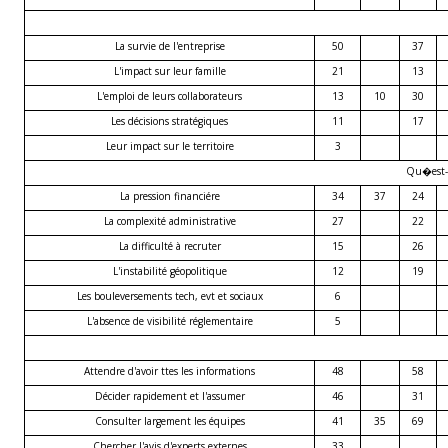
La survie de l'entreprise
50
37
L'impact sur leur famille
21
13
L'emploi de leurs collaborateurs
13
10
30
Les décisions stratégiques
11
17
Leur impact sur le territoire
3
Qu�est-c
La pression financiére
34
37
24
La complexité administrative
27
22
La difficulté à recruter
15
26
L'instabilité géopolitique
12
19
Les bouleversements tech, evt et sociaux
6
L'absence de visibilité réglementaire
5
Attendre d'avoir ttes les informations
48
58
Décider rapidement et l'assumer
46
31
Consulter largement les équipes
41
35
69
Chercher l'avis d'experts externes
33