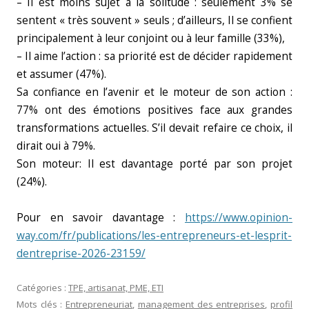
– Il est moins sujet à la solitude : seulement 3% se
sentent « très souvent » seuls ; d’ailleurs, Il se confient
principalement à leur conjoint ou à leur famille (33%),
– Il aime l’action : sa priorité est de décider rapidement
et assumer (47%).
Sa confiance en l’avenir et le moteur de son action :
77% ont des émotions positives face aux grandes
transformations actuelles. S’il devait refaire ce choix, il
dirait oui à 79%.
Son moteur: Il est davantage porté par son projet
(24%).
Pour en savoir davantage :
https://www.opinion-
way.com/fr/publications/les-entrepreneurs-et-lesprit-
dentreprise-2026-23159/
Catégories :
TPE, artisanat, PME, ETI
Mots clés :
Entrepreneuriat
,
management des entreprises
,
profil