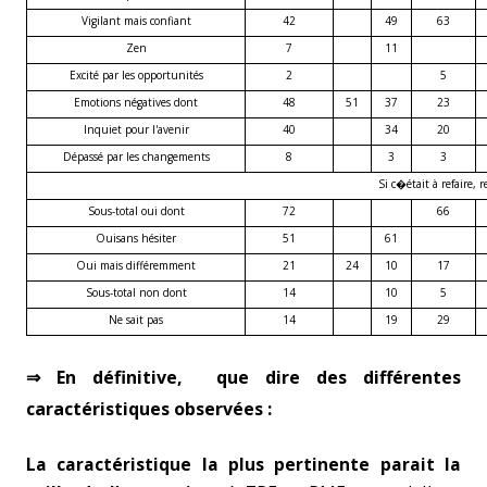
Vigilant mais confiant
42
49
63
Zen
7
11
Excité par les opportunités
2
5
Emotions négatives dont
48
51
37
23
Inquiet pour l'avenir
40
34
20
Dépassé par les changements
8
3
3
Si c�était à refaire, 
Sous-total oui dont
72
66
Oui
sans hésiter
51
61
Oui mais différemment
21
24
10
17
Sous-total non dont
14
10
5
Ne sait pas
14
19
29
⇒ En définitive, que dire des différentes
caractéristiques observées :
La caractéristique la plus pertinente parait la