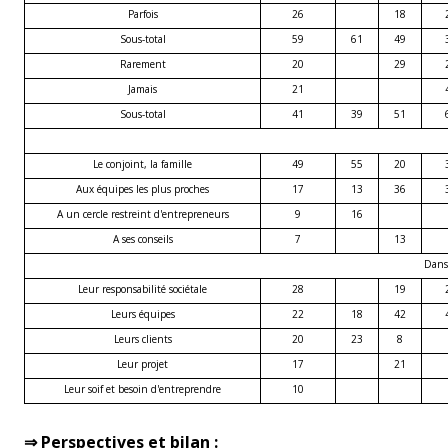
Parfois
26
18
Sous-total
59
61
49
Rarement
20
29
Jamais
21
Sous-total
41
39
51
Le conjoint, la famille
49
55
20
Aux équipes les plus proches
17
13
36
A un cercle restreint d'entrepreneurs
9
16
A ses conseils
7
13
Dans 
Leur responsabilité sociétale
28
19
Leurs équipes
22
18
42
Leurs clients
20
23
8
Leur projet
17
21
Leur soif et besoin d'entreprendre
10
⇒ Perspectives et bilan :