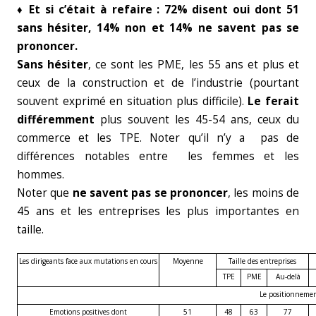
♦ Et si c’était à refaire : 72% disent oui dont 51
sans hésiter, 14% non et 14% ne savent pas se
prononcer.
Sans hésiter
, ce sont les PME, les 55 ans et plus et
ceux de la construction et de l’industrie (pourtant
souvent exprimé en situation plus difficile).
Le ferait
différemment
plus souvent les 45-54 ans, ceux du
commerce et les TPE. Noter qu’il n’y a pas de
différences notables entre les femmes et les
hommes.
Noter que
ne savent pas se prononcer
, les moins de
45 ans et les entreprises les plus importantes en
taille.
Les dirigeants face aux mutations en cours
Moyenne
Taille des entreprises
TPE
PME
Au-delà
Le positionnement
Emotions positives dont
51
48
63
77