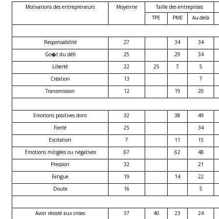
Motivations des entrepreneurs
Moyenne
Taille des entreprises
TPE
PME
Au-delà
Responsabilité
27
34
34
Go�t du défi
25
29
34
Liberté
22
25
7
5
Création
13
7
Transmission
12
19
20
Emotions positives dont
32
38
49
Fierté
25
34
Excitation
7
11
15
Emotions mitigées ou négatives
67
62
48
Pression
32
21
Fatigue
19
14
22
Doute
16
5
Avoir résisté aux crises
37
40
23
24