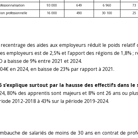
ofessionnalisation
93 000
649
6 960
73
tion professionnelle
16 000
490
30 100
25
ecentrage des aides aux employeurs réduit le poids relatif d
s employeurs est de 2,5% et l’apport des régions de 1,8% ; re
O a baisse de 9% entre 2021 et 2024.
 404€ en 2024, en baisse de 23% par rapport à 2021.
s’explique surtout par la hausse des effectifs dans le 
4, 80% des apprentis sont majeurs et 8% ont 26 ans ou plus à
riode 2012-2018 à 43% sur la période 2019-2024.
’embauche de salariés de moins de 30 ans en contrat de profe