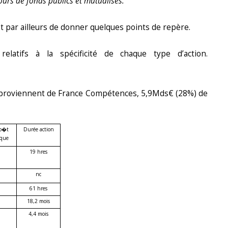
ours de fonds publics et mutualisés.
est par ailleurs de donner quelques points de repère.
latifs à la spécificité de chaque type d’action.
) proviennent de France Compétences, 5,9Mds€ (28%) de
co�t
Durée action
ique
19 hres
nc
61 hres
18,2 mois
4,4 mois