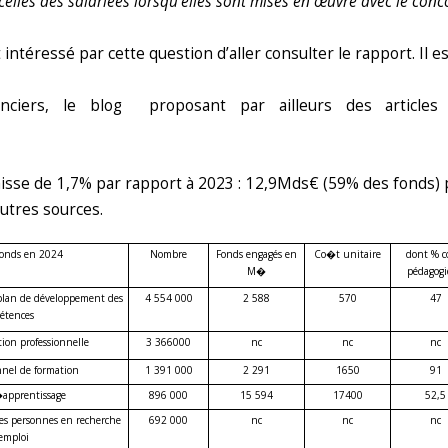
elles des salariées lorsqu’elles sont mises en œuvre avec le conc
 intéressé par cette question d’aller consulter le rapport. Il 
ciers, le blog proposant par ailleurs des articles re
aisse de 1,7% par rapport à 2023 : 12,9Mds€ (59% des fonds
utres sources.
fonds en 2024
Nombre
Fonds engagés en
Co�t unitaire
dont % 
M�
pédagog
 plan de développement des
4 554 000
2 588
570
47
étences
tion professionnelle
3 366
000
nc
nc
nc
nel de formation
1 391 000
2 291
1650
91
apprentissage
896 000
15 594
17400
52,5
les personnes en recherche
692 000
nc
nc
nc
mploi