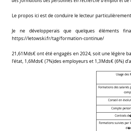
des formations des personnes en recherche d’emploi et de c
Le propos ici est de conduire le lecteur particulièrement
Je ne développerais que quelques éléments finan
https://letowski.fr/tag/formation-continue/
21,61Mds€ ont été engagés en 2024, soit une légère b
l’état, 1,6Mds€ (7%)des employeurs et 1,3Mds€ (6%) d’a
Usage des 
Formations des salariés
comp
Conseil en évolu
Compte person
Contrats d�
Formations suivies par 
d�e