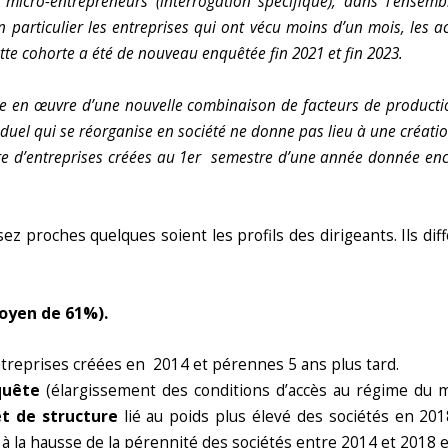
micro-entrepreneurs (interrogation spécifique), dans l’ensem
particulier les entreprises qui ont vécu moins d’un mois, les ac
ette cohorte a été de nouveau enquêtée fin 2021 et fin 2023.
ise en œuvre d’une nouvelle combinaison de facteurs de productio
duel qui se réorganise en société ne donne pas lieu à une créatio
re d’entreprises créées au 1er
semestre d’une année donnée enco
ez proches quelques soient les profils des dirigeants. Ils dif
oyen de 61%).
ntreprises créées en 2014 et pérennes 5 ans plus tard.
quête
(élargissement des conditions d’accès au régime du m
et de structure
lié au poids plus élevé des sociétés en 20
s à la hausse de la pérennité des sociétés entre 2014 et 2018 e