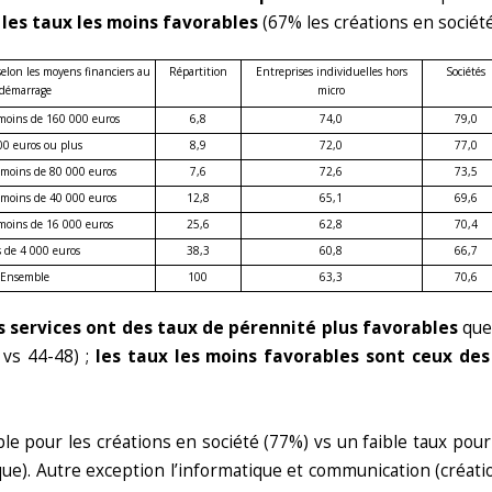
 les taux les moins favorables
(67% les créations en société
elon les moyens financiers au
Répartition
Entreprises individuelles hors
Sociétés
démarrage
micro
moins de 160 000 euros
6,8
74,0
79,0
0 euros ou plus
8,9
72,0
77,0
moins de 80 000 euros
7,6
72,6
73,5
moins de 40 000 euros
12,8
65,1
69,6
moins de 16 000 euros
25,6
62,8
70,4
 de 4 000 euros
38,3
60,8
66,7
Ensemble
100
63,3
70,6
les services ont des taux de pérennité plus favorables
que 
 vs 44-48) ;
les taux les moins favorables sont ceux de
ble pour les créations en société (77%) vs un faible taux pour
ique). Autre exception l’informatique et communication (créat