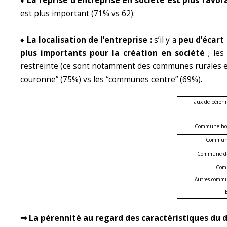
♦ La reprise d’entreprise en société est plus favor
est plus important (71% vs 62).
♦ La localisation de l’entreprise :
s’il y a
peu d’écart 
plus importants pour la création en société
; les
restreinte (ce sont notamment des communes rurales et 
couronne” (75%) vs les “communes centre” (69%).
Taux de pérenni
Commune hors
Commune
Commune d�
Com
Autres commu
⇒ La pérennité au regard des caractéristiques du d