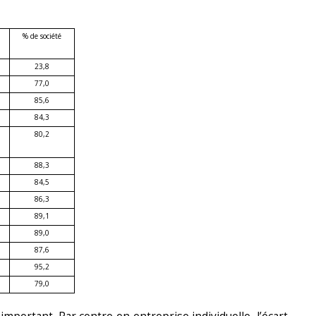
% de société
23,8
77,0
85,6
84,3
80,2
88,3
84,5
86,3
89,1
89,0
87,6
95,2
79,0