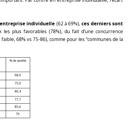
 important. Par contre en entreprise individuelle, l’écart
 entreprise individuelle
(62 à 69%),
ces derniers sont
 les plus favorables (78%), du fait d’une concurrence
s faible, 68% vs 75-86), comme pour les “communes de la
% de société
68,0
75,0
80,4
77,7
85,6
79