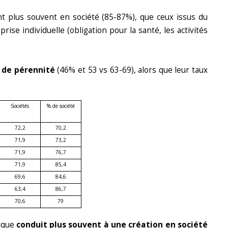
 plus souvent en société (85-87%), que ceux issus du
ise individuelle (obligation pour la santé, les activités
e de pérennité
(46% et 53 vs 63-69), alors que leur taux
Sociétés
% de société
72,2
70,2
71,9
73,2
71,9
76,7
71,9
85,4
69,6
84,6
63,4
86,7
70,6
79
tique
conduit plus souvent à une création en société