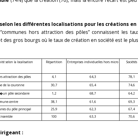
able
(74%) que la création (70), mais là encore l’écart est peu
selon les différentes localisations pour les créations en
 “communes hors attraction des pôles” connaissent les taux
des gros bourgs où le taux de création en société est le plu
té selon la localisation
Répartition
Entreprises individuelles hors micro
Sociétés
 attraction des pôles
4,1
64,3
78,1
 de la couronne
30,7
65,4
74,6
un pôle secondaire
1,2
68,7
64,2
mune-centre
38,1
61,6
69,3
nes du pôle principal
25,9
62,3
67,4
Ensemble
100
63,3
70,6
irigeant :