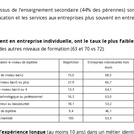
ssus de l’enseignement secondaire (44% des pérennes) sont
ucation et les services aux entreprises plus souvent en entrepr
t en entreprise individuelle, ont le taux le plus faibl
des autres niveaux de formation (63 et 70 vs 72).
selon le niveau de diplôme
Répartition
Entreprises individuelles hors
micro
 de niveau bac+2
15,0
68,5
niveau bac+5 ou plus
27,9
66,7
 niveau bac+3 ou 4
13,3
64,1
 technologique ou professionnel
16,3
63,0
rieur au baccalauréat
18,1
53,2
 de diplôme
9,4
46,1
Ensemble
100
63,3
 d’expérience longue
(au moins 10 ans) dans un métier iden