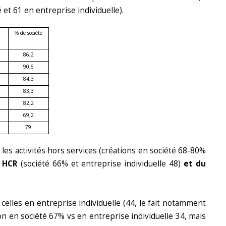
 et 61 en entreprise individuelle).
% de société
86,2
90,6
84,3
83,3
82,2
69,2
79
les activités hors services (créations en société 68-80%
s HCR
(société 66% et entreprise individuelle 48)
et du
 celles en entreprise individuelle (44, le fait notamment
ion en société 67% vs en entreprise individuelle 34, mais