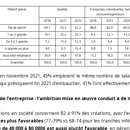
Effectif salarié
Sociétés
Entreprises individuelles, hor
micro‑entrepreneurs
2018
2021
2023
2018
2021
202
Pas de salarié
69,1
55,2
52,2
88,8
82,0
80,6
1 ou 2 salariés
19,7
25,2
25,1
8,5
12,1
13,2
De 3 à 5 salariés
7,2
11,3
12,3
1,9
4,4
4,4
6 salariés ou plus
4,0
8,3
10,4
0,8
1,5
1,8
Sous-total employeur
30,9
44,8
47,8
11,2
18,0
19,4
Ensemble
100,0
100,0
100,0
100,0
100,0
100,
iés en novembre 2021, 45% emploient le même nombre de sala
 qui prévoyaient fin 2021 d’embaucher, 41% l’ont effectivement
de l’entreprise : l’ambition mise en œuvre conduit à de 
tions en société concernent 82 à 91% des créations, avec l’e
les plus favorables
(77-79% vs 68-74 pour les tranches infé
 de 40 000 à 80 000€ est aussi plutôt favorable
en pérenni