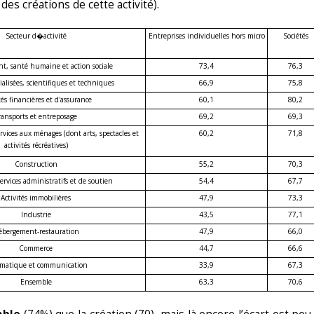
es créations de cette activité).
Secteur d�activité
Entreprises individuelles hors micro
Sociétés
, santé humaine et action sociale
73,4
76,3
cialisées, scientifiques et techniques
66,9
75,8
tés financières et d'assurance
60,1
80,2
ransports et entreposage
69,2
69,3
services aux ménages
(dont arts, spectacles et
60,2
71,8
activités récréatives)
Construction
55,2
70,3
services administratifs et de soutien
54,4
67,7
Activités immobilières
47,9
73,3
Industrie
43,5
77,1
bergement-restauration
47,9
66,0
Commerce
44,7
66,6
rmatique et communication
33,9
67,3
Ensemble
63,3
70,6