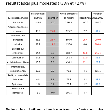
résultat fiscal plus modestes (+38% et +27%).
Résultat fiscal
Nbre d'entreprises
Variation
IS selon les activités
en Md€
Répartition
en milliers
Répartition
2021/2020
Ensemble
186.4
100
2 285,8
100.0
105.7
Activités financières,
assurance
48.0
25.8
175.2
7.7
41.5
Commerce, HCR,
transports
46.1
24.7
604.0
26.4
209.0
Industrie
35.7
19.2
137.0
6.0
206.8
Services aux
entreprises
14.6
7.8
383.7
16.8
216.1
Construction
14.5
7.8
251.3
11.0
52.5
Activités immobilières
10.5
5.6
436.1
19.1
26.5
Informatique,
communication
10.3
5.5
93.8
4.1
125.6
Santé, action sociale,
éducation
6.8
3.6
71.8
3.1
85.1
Agriculture…
1.3
0.7
26.4
1.2
37.6
Services aux
particuliers
-1.6
-0.9
106.5
4.7
Selon les tailles d’entreprises
: s’agissant des