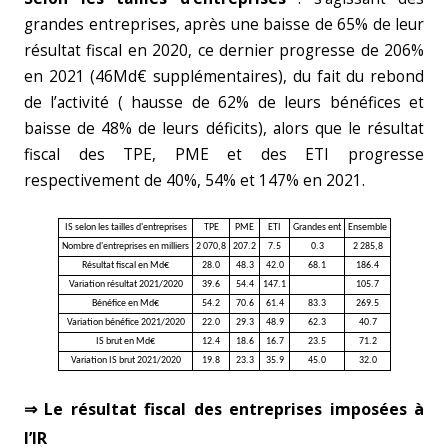
grandes entreprises, après une baisse de 65% de leur
résultat fiscal en 2020, ce dernier progresse de 206%
en 2021 (46Md€ supplémentaires), du fait du rebond
de l’activité ( hausse de 62% de leurs bénéfices et
baisse de 48% de leurs déficits), alors que le résultat
fiscal des TPE, PME et des ETI progresse
respectivement de 40%, 54% et 147% en 2021.
IS selon les tailles d'entreprises
TPE
PME
ETI
Grandes ent
Ensemble
Nombre d'entreprises en milliers
2 070,8
207.2
7.5
0.3
2 285,8
Résultat fiscal en Md€
28.0
48.3
42.0
68.1
186.4
Variation résultat 2021/2020
39.6
54.4
147.1
105.7
Bénéfice en Md€
54.2
70.6
61.4
83.3
269.5
Variation bénéfice 2021/2020
22.0
29.3
48.9
62.3
40.7
IS brut en Md€
12.4
18.6
16.7
23.5
71.2
Variation IS brut 2021/2020
19.8
23.3
35.9
45.0
32.0
⇒ Le résultat fiscal des entreprises imposées à
l’IR