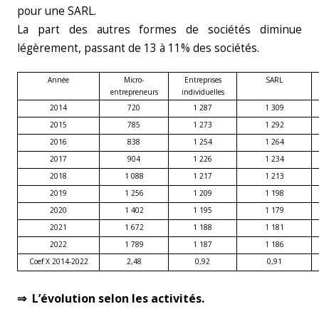
pour une SARL.
La part des autres formes de sociétés diminue
légèrement, passant de 13 à 11% des sociétés.
Année
Micro-
Entreprises
SARL
entrepreneurs
individuelles
2014
720
1 287
1 309
2015
785
1 273
1 292
2016
838
1 254
1 264
2017
904
1 226
1 234
2018
1 088
1 217
1 213
2019
1 256
1 209
1 198
2020
1 402
1 195
1 179
2021
1 672
1 188
1 181
2022
1 789
1 187
1 186
Coef X 2014-2022
2,48
0,92
0,91
⇒ L’évolution selon les activités.