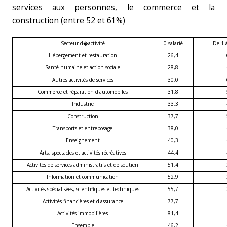
services aux personnes, le commerce et la
construction (entre 52 et 61%)
Secteur d�activité
0 salarié
De 1 à
Hébergement et restauration
26,4
Santé humaine et action sociale
28,8
Autres activités de services
30,0
Commerce et réparation d'automobiles
31,8
Industrie
33,3
Construction
37,7
Transports et entreposage
38,0
Enseignement
40,3
Arts, spectacles et activités récréatives
44,4
Activités de services administratifs et de soutien
51,4
Information et communication
52,9
Activités spécialisées, scientifiques et techniques
55,7
Activités financières et d'assurance
77,7
Activités immobilières
81,4
Ensemble
46,2