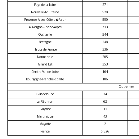
Pays de la Loire
271
Nouvelle-Aquitaine
520
Provence-Alpes-Côte d�Azur
550
Auvergne-Rhône-Alpes
713
Occitanie
544
Bretagne
248
Hauts-de-France
336
Normandie
205
Grand Est
353
Centre-Val de Loire
164
Bourgogne-Franche-Comté
186
Outre-mer
Guadeloupe
34
La Réunion
62
Guyane
11
Martinique
43
Mayotte
2
France
5 526