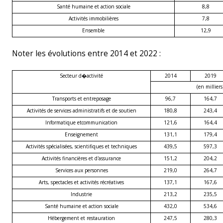
Santé humaine et action sociale
8,8
Activités immobilières
7,8
Ensemble
12,9
Noter les évolutions entre 2014 et 2022 :
Secteur d�activité
2014
2019
(en milliers
Transports et entreposage
96,7
164,7
Activités de services administratifs et de soutien
180,8
243,4
Informatique et
communication
121,6
164,4
Enseignement
131,1
179,4
Activités spécialisées, scientifiques et techniques
439,5
597,3
Activités financières et d'assurance
151,2
204,2
Services aux personnes
219,0
264,7
Arts, spectacles et activités récréatives
137,1
167,6
Industrie
213,2
235,5
Santé humaine et action sociale
432,0
534,6
Hébergement et restauration
247,5
280,3