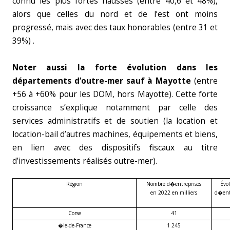
connu les plus fortes hausses (entre 40,6 et 48%),
alors que celles du nord et de l’est ont moins
progressé, mais avec des taux honorables (entre 31 et
39%) .
Noter aussi la forte évolution dans les
départements d’outre-mer sauf à Mayotte
(entre
+56 à +60% pour les DOM, hors Mayotte). Cette forte
croissance s’explique notamment par celle des
services administratifs et de soutien (la location et
location-bail d’autres machines, équipements et biens,
en lien avec des dispositifs fiscaux au titre
d’investissements réalisés outre-mer).
Région
Nombre d�entreprises
Évo
en 2022 en milliers
d�entr
Corse
41
�le-de-France
1 245