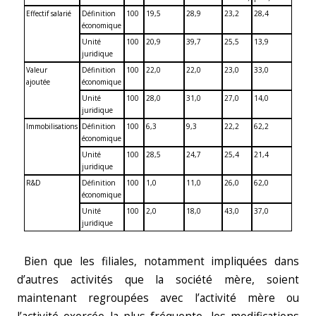
Effectif salarié
Définition
100
19,5
28,9
23,2
28,4
économique
Unité
100
20,9
39,7
25,5
13,9
juridique
Valeur
Définition
100
22,0
22,0
23,0
33,0
ajoutée
économique
Unité
100
28,0
31,0
27,0
14,0
juridique
Immobilisations
Définition
100
6,3
9,3
22,2
62,2
économique
Unité
100
28,5
24,7
25,4
21,4
juridique
R&D
Définition
100
1,0
11,0
26,0
62,0
économique
Unité
100
2,0
18,0
43,0
37,0
juridique
Bien que les filiales, notamment impliquées dans
d’autres activités que la société mère, soient
maintenant regroupées avec l’activité mère ou