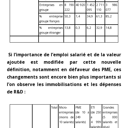
Entreprises en
8 190
40 920
1 452
2 711
3 986
groupe
222
095
110
077
% entreprise
50,3
1,4
34,9
61,3
85,2
groupe français
% entreprises
13,8
0,3
6,2
32,9
14,8
groupe étranger
Si l’importance de l’emploi salarié et de la valeur
ajoutée est modifiée par cette nouvelle
définition, notamment en défaveur des PME, ces
changements sont encore bien plus importants si
l’on observe les immobilisations et les dépenses
de R&D
:
Total
Micro-
PME
ETI
Grandes
entreprises
(de 10 à
(de 250
entreprises
(moins de
249
à
(5 000
10 salariés)
salariés)
4 999
salariés et
salariés)
plus)