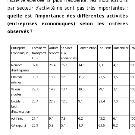
l’activité exercée la plus fréquente, les modifications
par secteur d’activité ne sont pas très importantes ;
quelle est l’importance des différentes activités
(entreprises économiques) selon les critères
observés ?
Entreprise
Commerce,
Autres
Services
Construction
Industrie
Immobilier
Tot
Economique
transports
services
aux
HCR
entreprises
Nombre
32,8
25,4
15,1
14,6
7,3
4,7
10
d’entreprises
Effectifs
36,7
10,9
12,3
11,2
27,5
1,5
10
salariés
Valeur
29,7
14,9
13,1
10,0
29,1
3,1
10
ajoutée
Excédent
23,4
22,8
12,0
9,1
23,4
7,0
10
brut
d’exploitation
Actif net
27,4
9,1
7,9
6,2
43,2
6,1
10
CA exporté
23,9
5,9
5,1
1,3
63,6
0,2
10