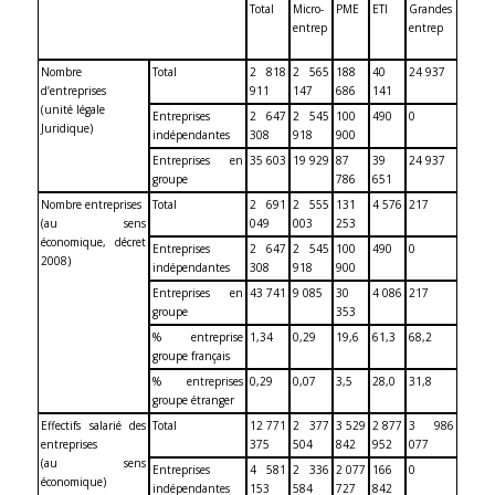
Total
Micro-
PME
ETI
Grandes
entrep
entrep
Nombre
Total
2 818
2 565
188
40
24 937
d’entreprises
911
147
686
141
(unité légale
Entreprises
2 647
2 545
100
490
0
Juridique)
indépendantes
308
918
900
Entreprises en
35 603
19 929
87
39
24 937
groupe
786
651
Nombre entreprises
Total
2 691
2 555
131
4 576
217
(au sens
049
003
253
économique, décret
Entreprises
2 647
2 545
100
490
0
2008)
indépendantes
308
918
900
Entreprises en
43 741
9 085
30
4 086
217
groupe
353
% entreprise
1,34
0,29
19,6
61,3
68,2
groupe français
% entreprises
0,29
0,07
3,5
28,0
31,8
groupe étranger
Effectifs salarié des
Total
12 771
2 377
3 529
2 877
3 986
entreprises
375
504
842
952
077
(au sens
Entreprises
4 581
2 336
2 077
166
0
économique)
indépendantes
153
584
727
842