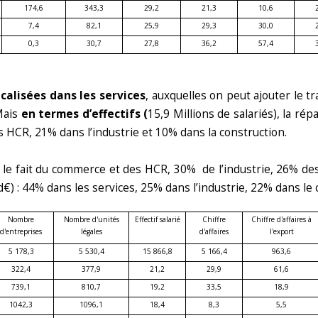
174,6
343,3
29,2
21,3
10,6
7,4
82,1
25,9
29,3
30,0
0,3
30,7
27,8
36,2
57,4
calisées dans les services
, auxquelles on peut ajouter le t
 Mais
en termes d’effectifs (
15,9 Millions de salariés), la rép
 HCR, 21% dans l’industrie et 10% dans la construction.
e fait du commerce et des HCR, 30% de l’industrie, 26% des 
) : 44% dans les services, 25% dans l’industrie, 22% dans le
Nombre
Nombre d'unités
Effectif salarié
Chiffre
Chiffre d'affaires à
d'entreprises
légales
d'affaires
l'export
5 178,3
5 530,4
15 866,8
5 166,4
963,6
322,4
377,9
21,2
29,9
61,6
739,1
810,7
19,2
33,5
18,9
1042,3
1096,1
18,4
8,3
5,5