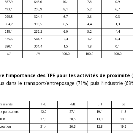
587,9
646,6
10,1
7,8
0,9
193,1
205,9
8,1
5,2
6,7
295,5
324,4
6,7
2,6
0,3
964,2
990,5
6,5
4,4
1,3
218,1
232,2
6,0
5,2
4,4
535,6
544,7
2,4
1,2
0,4
280,1
301,4
1,5
1,8
0,1
///
///
100,0
100,0
100,0
re l’importance des TPE pour les activités de proximité
(
us dans le transport/entreposage (71%) puis l’industrie (69%
fs salariés
TPE
PME
ETI
GE
x particuliers
42,0
27,1
19,1
11,8
HCR
37,8
38,5
13,9
10,0
truction
31,4
36,3
12,8
19,5