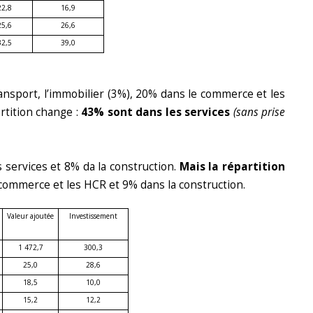
22,8
16,9
25,6
26,6
32,5
39,0
ransport, l’immobilier (3%), 20% dans le commerce et les
artition change :
43% sont dans les services
(sans prise
services et 8% da la construction.
Mais la répartition
 commerce et les HCR et 9% dans la construction.
Valeur ajoutée
Investissement
1 472,7
300,3
25,0
28,6
18,5
10,0
15,2
12,2