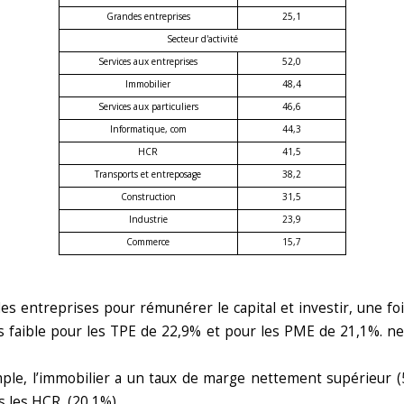
Grandes entreprises
25,1
Secteur d'activité
Services aux entreprises
52,0
Immobilier
48,4
Services aux particuliers
46,6
Informatique, com
44,3
HCR
41,5
Transports et entreposage
38,2
Construction
31,5
Industrie
23,9
Commerce
15,7
s entreprises pour rémunérer le capital et investir, une foi
lus faible pour les TPE de 22,9% et pour les PME de 21,1%. 
le, l’immobilier a un taux de marge nettement supérieur (57,9
ns les HCR (20,1%).