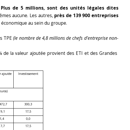
.
Plus de 5 millions, sont des unités légales dites
mêmes aucune. Les autres,
près de 139 900 entreprises
n économique au sein du groupe.
es TPE
(le nombre de 4,8 millions de chefs d’entreprise non-
% de la valeur ajoutée provient des ETI et des Grandes
r ajoutée
Investissement
euros)
472,7
300,3
19,1
17,5
1,4
0,0
17,7
17,5