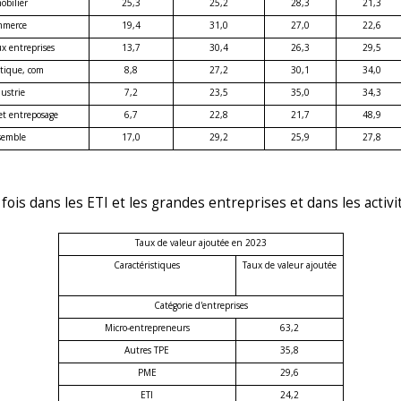
obilier
25,3
25,2
28,3
21,3
merce
19,4
31,0
27,0
22,6
ux entreprises
13,7
30,4
26,3
29,5
tique, com
8,8
27,2
30,1
34,0
ustrie
7,2
23,5
35,0
34,3
et entreposage
6,7
22,8
21,7
48,9
semble
17,0
29,2
25,9
27,8
 fois dans les ETI et les grandes entreprises et dans les activ
Taux de valeur ajoutée en 2023
Caractéristiques
Taux de valeur ajoutée
Catégorie d'entreprises
Micro-entrepreneurs
63,2
Autres TPE
35,8
PME
29,6
ETI
24,2