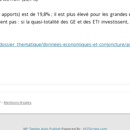
 apports) est de 19,8% ; il est plus élevé pour les grandes 
ent pas : si la quasi-totalité des GE et des ETI investisse
.fr/dossier_thematique/donnees-economiques-et-conjoncture/ac
P
-
Mentions légales
WP Twitter Auto Publish
Powered By :
XYZScripts.com