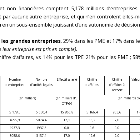
et non financières comptent 5,178 millions d’entreprises
 par aucune autre entreprise, et qui n’en contrôlent elles-
ou en un sous-ensemble jouissant d’une autonomie de décisio
t les grandes entreprises
, 29% dans les PME et 17% dans l
e leur entreprise est pris en compte).
iffre d’affaires, vs 14% pour les TPE 21% pour les PME ; 58
Nombre
Nombre
Effectif salarié
Chiffre
Chiffre
Valeu
d'entreprises
d'unités légales
d'affaires
d'affaires à
l'export
(en milliers)
(en milliers d'E
(en milliards d'
QTP�)
5 178,3
5 530,4
15 866,8
5 166,4
963,6
1 
4995,9
5074,4
17,1
13,2
2,0
1937,3
1937,3
0,0
0,6
0,0
3058,6
3137,1
17,0
12,6
2,0