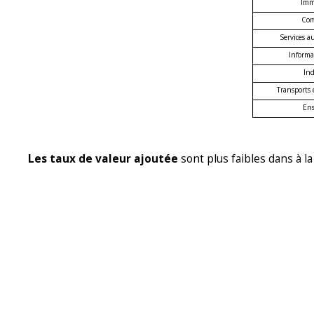
Imm
Com
Services a
Informa
Ind
Transports 
En
Les taux de valeur ajoutée
sont plus faibles dans à la