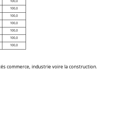
100,0
100,0
100,0
100,0
100,0
100,0
100,0
ités commerce, industrie voire la construction.