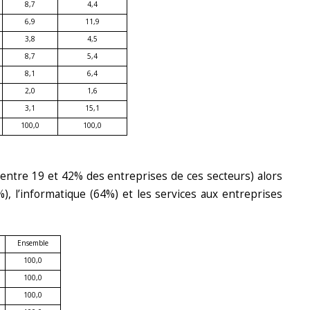
8,7
4,4
6,9
11,9
3,8
4,5
8,7
5,4
8,1
6,4
2,0
1,6
3,1
15,1
100,0
100,0
entre 19 et 42% des entreprises de ces secteurs) alors
), l’informatique (64%) et les services aux entreprises
Ensemble
100,0
100,0
100,0