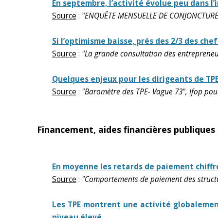
En septembre, l’activité évolue peu dans l
Source
:
"ENQUÊTE MENSUELLE DE CONJONCTURE",
Si l’optimisme baisse, prés des 2/3 des che
Source
:
"La grande consultation des entrepreneu
Quelques enjeux pour les dirigeants de TPE
Source
:
"Baromètre des TPE- Vague 73", Ifop pou
Financement, aides financières publiques
En moyenne les retards de paiement chiffre
Source
:
"Comportements de paiement des structur
Les TPE montrent une activité globalemen
niveau élevé.