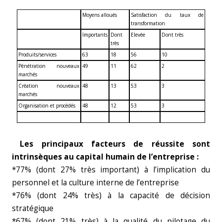
Moyens alloués
Satisfaction du taux de
transformation
Importants
Dont
Elevée
Dont très
très
Produits/services
63
18
56
10
Pénétration nouveaux
49
11
62
2
marchés
Création nouveaux
48
13
53
3
marchés
Organisation et procédés
48
12
53
3
Les principaux facteurs de réussite sont
intrinsèques au capital humain de l’entreprise :
*77% (dont 27% très important) à l’implication du
personnel et la culture interne de l’entreprise
*76% (dont 24% très) à la capacité de décision
stratégique
*67% (dont 21% très) à la qualité du pilotage du