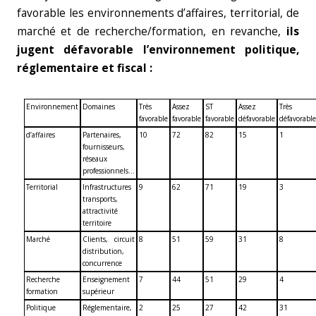
favorable les environnements d’affaires, territorial, de
marché et de recherche/formation, en revanche,
ils
jugent défavorable l’environnement politique,
réglementaire et fiscal :
Environnement
Domaines
Très
Assez
ST
Assez
Très
favorable
favorable
favorable
défavorable
défavorable
d’affaires
Partenaires,
10
72
82
15
1
fournisseurs,
réseaux
professionnels…
Territorial
Infrastructures
9
62
71
19
3
transports,
attractivité
territoire
Marché
Clients, circuit
8
51
59
31
8
distribution,
concurrence
Recherche
Enseignement
7
44
51
29
4
formation
supérieur
Politique
Réglementaire,
2
25
27
42
31