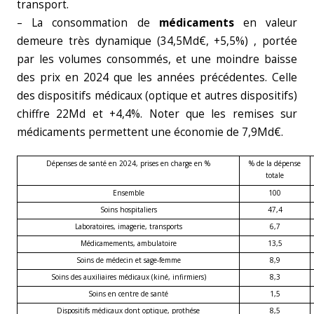
transport.
– La consommation de
médicaments
en valeur
demeure très dynamique (34,5Md€, +5,5%) , portée
par les volumes consommés, et une moindre baisse
des prix en 2024 que les années précédentes. Celle
des dispositifs médicaux (optique et autres dispositifs)
chiffre 22Md et +4,4%. Noter que les remises sur
médicaments permettent une économie de 7,9Md€.
Dépenses de santé en 2024, prises en charge en %
% de la dépense
totale
Ensemble
100
Soins hospitaliers
47,4
Laboratoires, imagerie, transports
6,7
Médicamements, ambulatoire
13,5
Soins de médecin et sage-femme
8,9
Soins des auxiliaires médicaux (kiné, infirmiers)
8,3
Soins en centre de santé
1,5
Dispositifs médicaux dont optique, prothése
8,5