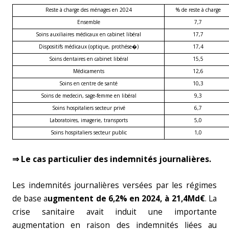
Reste à charge des ménages en 2024
% de reste à charge
Ensemble
7,7
Soins auxiliaires médicaux en cabinet libéral
17,7
Dispositifs médicaux (optique, prothése�)
17,4
Soins dentaires en cabinet libéral
15,5
Médicaments
12,6
Soins en centre de santé
10,3
Soins de medecin, sage-femme en libéral
9,3
Soins hospitaliers secteur privé
6,7
Laboratoires, imagerie, transports
5,0
Soins hospitaliers secteur public
1,0
⇒ Le cas particulier des indemnités journalières.
Les indemnités journalières versées par les régimes
de base a
ugmentent de 6,2% en 2024, à 21,4Md€
. La
crise sanitaire avait induit une importante
augmentation en raison des indemnités liées au