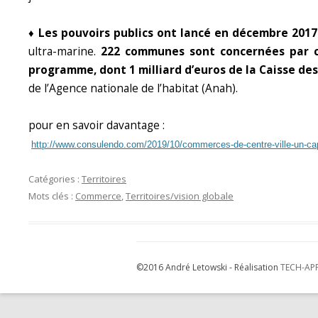
♦ Les pouvoirs publics ont lancé en décembre 201
ultra-marine.
222 communes sont concernées par ce
programme, dont 1 milliard d’euros de la Caisse de
de l’Agence nationale de l’habitat (Anah).
pour en savoir davantage :
http://www.consulendo.com/2019/10/commerces-de-centre-ville-un-cap
Catégories :
Territoires
Mots clés :
Commerce
,
Territoires/vision globale
©2016 André Letowski - Réalisation
TECH-AP