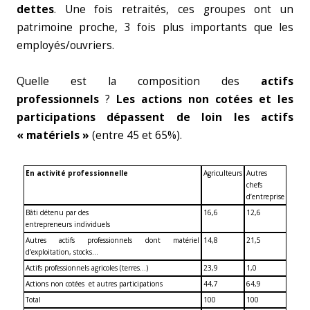
dettes
. Une fois retraités, ces groupes ont un
patrimoine proche, 3 fois plus importants que les
employés/ouvriers.
Quelle est la composition des
actifs
professionnels
?
Les actions non cotées et les
participations dépassent de loin les actifs
«
matériels
»
(entre 45 et 65%).
En activité professionnelle
Agriculteurs
Autres
chefs
d’entreprise
Bâti détenu par des
16,6
12,6
entrepreneurs individuels
Autres actifs professionnels dont matériel
14,8
21,5
d’exploitation, stocks…
Actifs professionnels agricoles (terres…)
23,9
1,0
Actions non cotées et autres participations
44,7
64,9
Total
100
100