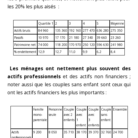
les 20% les plus aisés :
Quartile 1
2
3
4
5
Moyenne
Actifs bruts
84 960
135 360
192 160
277 470
636 280
275 350
Passifs
10 970
17 170
21 180
27 340
39 660
23 260
Patrimoine net
74 000
118 200
170 970
250 120
596 630
241 980
% endettement
12,9
12,7
11,0
9,9
6,2
8,4
Les ménages ont nettement plus souvent des
actifs professionnels
et des actifs non financiers ;
noter aussi que les couples sans enfant sont ceux qui
ont les actifs financiers les plus importants :
Famille
Personne
Couple
Couple
Couple
Couple
Ensemble
mono-
seule
avec 2
avec
avec
sans
parentale
enfants
1
3
enfant
enfant
enfants
Actifs
9 200
8 050
35 710
38 170
39 370
32 760
24 700
professionnels