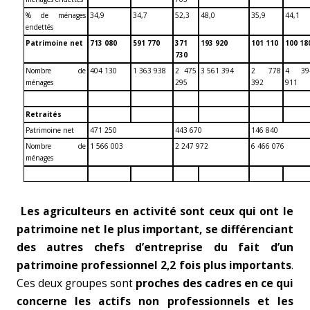
% de ménages
34,9
34,7
52,3
48,0
35,9
44,1
endettés
Patrimoine net
713 080
591 770
371
193 920
101 110
100 18
730
Nombre de
404 130
1 363 938
2 475
3 561 394
2 778
4 39
ménages
295
392
911
Retraités
Patrimoine net
471 250
443 670
146 840
Nombre de
1 566 003
2 247 972
6 466 076
ménages
Les agriculteurs en activité sont ceux qui ont le
patrimoine net le plus important, se différenciant
des autres chefs d’entreprise du fait d’un
patrimoine professionnel 2,2 fois plus importants
.
Ces deux groupes sont
proches des cadres en ce qui
concerne les actifs non professionnels et les