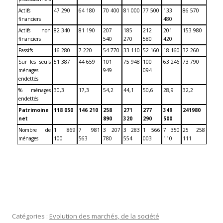
Actifs
47 290
64 180
70 400
81 000
77 500
133
86 570
financiers
480
Actifs non
82 340
81 190
207
185
212
201
153 980
financiers
540
270
580
420
Passifs
16 280
7 220
54 770
33 110
52 160
18 160
32 260
Sur les seuls
51 387
44 659
101
75 948
100
63 246
73 790
ménages
949
094
endettés
% ménages
30,3
17,3
54,2
44,1
50,6
28,9
32,2
endettés
Patrimoine
118 050
146 210
258
271
277
349
241980
net
890
320
290
500
Nombre de
1 869
7 981
3 207
3 283
1 566
7 350
25 258
ménages
100
563
780
554
003
110
111
Catégories :
Evolution des marchés, de la société