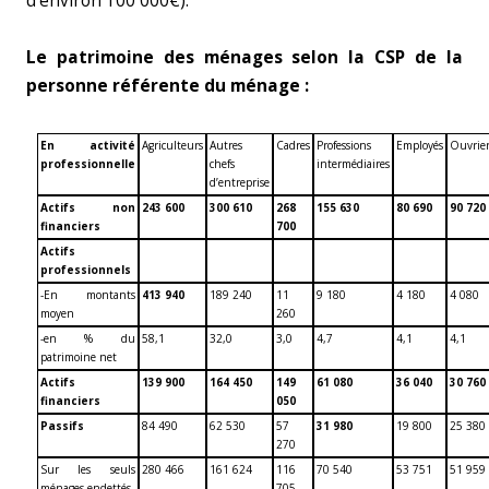
d’environ 100 000€).
Le patrimoine des ménages selon la CSP de la
personne référente du ménage :
En activité
Agriculteurs
Autres
Cadres
Professions
Employés
Ouvrier
professionnelle
chefs
intermédiaires
d’entreprise
Actifs non
243 600
300 610
268
155 630
80 690
90 720
financiers
700
Actifs
professionnels
-En montants
413 940
189 240
11
9 180
4 180
4 080
moyen
260
-en % du
58,1
32,0
3,0
4,7
4,1
4,1
patrimoine net
Actifs
139 900
164 450
149
61 080
36 040
30 760
financiers
050
Passifs
84 490
62 530
57
31 980
19 800
25 380
270
Sur les seuls
280 466
161 624
116
70 540
53 751
51 959
ménages endettés
705