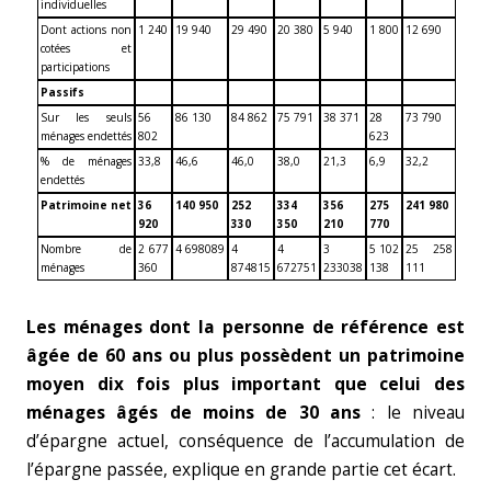
individuelles
Dont actions non
1 240
19 940
29 490
20 380
5 940
1 800
12 690
cotées et
participations
Passifs
Sur les seuls
56
86 130
84 862
75 791
38 371
28
73 790
ménages endettés
802
623
% de ménages
33,8
46,6
46,0
38,0
21,3
6,9
32,2
endettés
Patrimoine net
36
140 950
252
334
356
275
241 980
920
330
350
210
770
Nombre de
2 677
4 698089
4
4
3
5 102
25 258
ménages
360
874815
672751
233038
138
111
Les ménages dont la personne de référence est
âgée de 60 ans ou plus possèdent un patrimoine
moyen dix fois plus important que celui des
ménages âgés de moins de 30 ans
: le niveau
d’épargne actuel, conséquence de l’accumulation de
l’épargne passée, explique en grande partie cet écart.