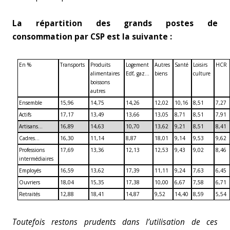
La répartition des grands postes de
consommation par CSP est la suivante :
En %
Transports
Produits
Logement
Autres
Santé
Loisirs
HCR
alimentaires
Edf, gaz…
biens
culture
boissons
autres
Ensemble
15,96
14,75
14,26
12,02
10,16
8,51
7,27
Actifs
17,17
13,49
13,66
13,05
8,71
8,51
7,91
Artisans…
16,89
14,63
10,70
13,62
9,21
8,51
8,41
Cadres…
16,30
11,14
8,87
18,01
9,14
9,53
9,62
Professions
17,69
13,36
12,13
12,53
9,43
9,02
8,46
intermédiaires
Employés
16,59
13,62
17,39
11,11
9,24
7,63
6,45
Ouvriers
18,04
15,35
17,38
10,00
6,67
7,58
6,71
Retraités
12,88
18,41
14,87
9,52
14,40
8,59
5,54
Toutefois restons prudents dans l’utilisation de ces