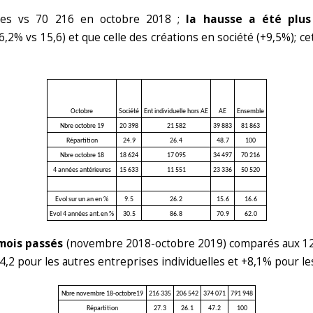
ises vs 70 216 en octobre 2018 ;
la hausse a été plus
,2% vs 15,6) et que celle des créations en société (+9,5%); c
Octobre
Société
Ent individuelle hors AE
AE
Ensemble
Nbre octobre 19
20 398
21 582
39 883
81 863
Répartition
24.9
26.4
48.7
100
Nbre octobre 18
18 624
17 095
34 497
70 216
4 années antérieures
15 633
11 551
23 336
50 520
Evol sur un an en %
9.5
26.2
15.6
16.6
Evol 4 années ant.en %
30.5
86.8
70.9
62.0
 mois passés
(novembre 2018-octobre 2019) comparés aux 12
,2 pour les autres entreprises individuelles et +8,1% pour les
Nbre novembre 18-octobre19
216 335
206 542
374 071
791 948
Répartition
27.3
26.1
47.2
100