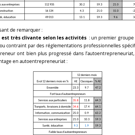
s aux entreprises
112 935
30.2
59.3
21.0
7
onstruction
16 134
4.3
21.0
15.0
-
té, éducation
49 013
13.1
59.3
9.6
3
sant de remarquer :
est très clivante selon les activités
: un premier groupe 
 ou contraint par des réglementations professionnelles spécif
epreneur ont bien plus progressé dans l’autoentrepreneuriat,
antage en autoentrepreneuriat :
12 derniers mois
Evol 12 derniers mois en %
AE
Classiques
% AE
Ensemble
23.3
9.7
47.2
Fort taux d'autoentrepreneurs
Services aux particuliers
35.8
11.8
64.3
Tranports, livraisons à domicile
34.6
17.4
64.1
Information, communication
25.0
0.9
63.2
Services aux entreprises
21.0
10.3
59.3
Santé, éducation
9.3
1.9
59.3
Faible taux d'autoentrepreneurs