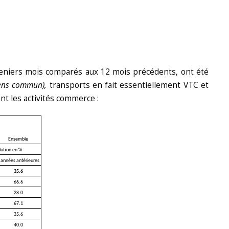
deniers mois comparés aux 12 mois précédents, ont été
sens commun),
transports en fait essentiellement VTC et
ent les activités commerce :
Ensemble
lution en %
 années antérieures
35.6
66.6
28.0
67.1
35.6
40.0