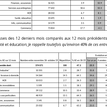
Finances, assurances
16 421
3.9
10.9
Services aux entreprises
77 642
18.6
10.3
HCR
28 010
6.7
8.1
Santé, éducation
33 691
8.1
1.9
Info, communication
14 579
3.5
0.9
Commerce
73 854
17.7
-4.1
sses des 12 deniers mois comparés aux 12 mois précédents s
nté et éducation;
Je rappelle toutefois qu’environ 40% de ces entr
Evolution e
ns AE sur 12 mois
Nombre entre novembre 18- octobre 19
Répartition
% AE en 18-19
Sur un an
4 années 
emble dont :
374 071
100
47.2
23.3
5
Industrie"
10 355
2.8
28.7
35.8
 livraison à domicile
54 264
14.5
64.1
34.6
2
HCR
10 013
2.7
26.3
32.0
4
tés immobiliéres
5 599
1.5
18.1
29.1
8
Commerce
39 112
10.5
33.4
28.9
1
s aux particuliers
48 919
13.1
64.3
26.5
5
ces, assurances
3 145
0.8
16.1
26.4
5
 communication
25 032
6.7
63.2
25.0
6