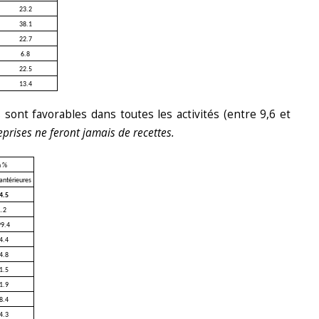
23.2
38.1
22.7
6.8
22.5
13.4
ont favorables dans toutes les activités (entre 9,6 et
eprises ne feront jamais de recettes.
n %
antérieures
4.5
1.2
99.4
4.4
4.8
1.5
1.9
8.4
4.3