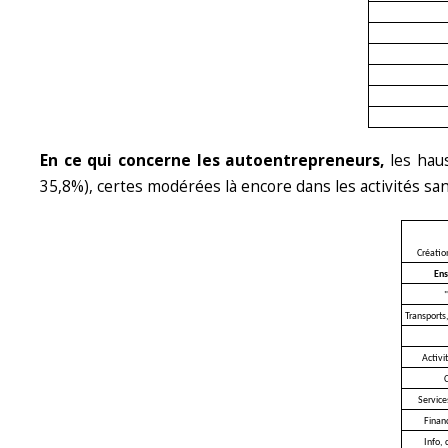
En ce qui concerne les autoentrepreneurs,
les hau
35,8%), certes modérées là encore dans les activités sa
Créatio
Ens
"
Transports,
Activi
Service
Finan
Info,