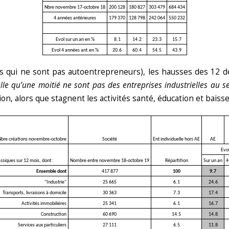
Nbre novembre 17-octobre 18
200 128
180 827
303 479
684 434
4 années antérieures
179 370
128 798
242 064
550 232
Evol sur un an en %
8.1
14.2
23.3
15.7
Evol 4 années ant.en %
20.6
60.4
54.5
43.9
es qui ne sont pas autoentrepreneurs), les hausses des 12 
lle qu’une moitié ne sont pas des entreprises industrielles au 
tion, alors que stagnent les activités santé, éducation et baiss
 Nbre créations novembre-octobre
Société
Ent individuelle hors AE
AE
Evo
ssiques sur 12 mois, dont :
Nombre entre novembre 18-octobre 19
Répartition
Sur un an
4
Ensemble dont
417 877
100
9.7
"Industrie"
25 665
6.1
24.6
Transports, livraisons à domicile
30 363
7.3
17.4
Activités immobiliéres
25 341
6.1
16.7
Construction
60 690
14.5
14.8
Services aux particuliers
27 111
6.5
11.8