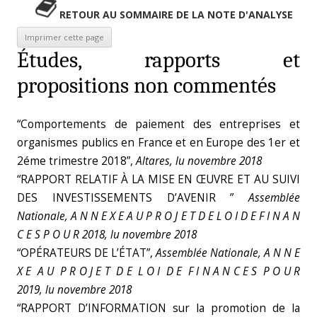
RETOUR AU SOMMAIRE DE LA NOTE D'ANALYSE
Études, rapports et
propositions non commentés
“Comportements de paiement des entreprises et
organismes publics en France et en Europe des 1er et
2éme trimestre 2018”,
Altares, lu novembre 2018
“RAPPORT RELATIF À LA MISE EN ŒUVRE ET AU SUIVI
DES INVESTISSEMENTS D’AVENIR ”
Assemblée
Nationale, A N N E X E A U P R O J E T D E L O I D E F I N A N
C E S P O U R 2018, lu novembre 2018
“OPÉRATEURS DE L’ÉTAT”,
Assemblée Nationale, A N N E
X E A U P R O J E T D E L O I D E F I N A N C E S P O U R
2019, lu novembre 2018
“RAPPORT D’INFORMATION sur la promotion de la